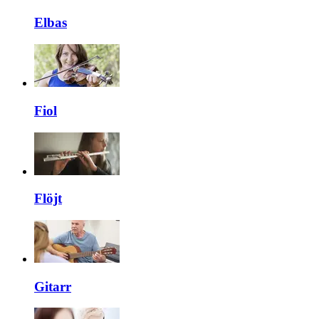
Elbas
Fiol
Flöjt
Gitarr