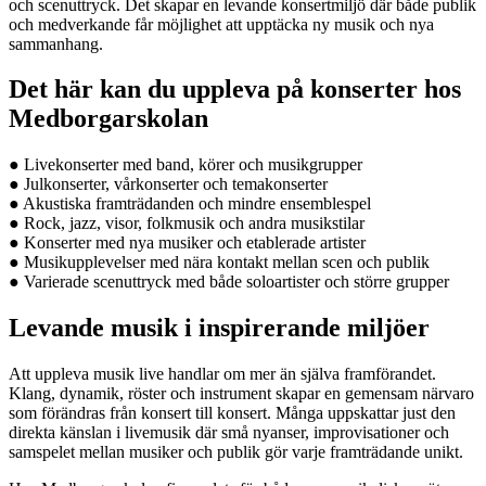
och scenuttryck. Det skapar en levande konsertmiljö där både publik
och medverkande får möjlighet att upptäcka ny musik och nya
sammanhang.
Det här kan du uppleva på konserter hos
Medborgarskolan
● Livekonserter med band, körer och musikgrupper
● Julkonserter, vårkonserter och temakonserter
● Akustiska framträdanden och mindre ensemblespel
● Rock, jazz, visor, folkmusik och andra musikstilar
● Konserter med nya musiker och etablerade artister
● Musikupplevelser med nära kontakt mellan scen och publik
● Varierade scenuttryck med både soloartister och större grupper
Levande musik i inspirerande miljöer
Att uppleva musik live handlar om mer än själva framförandet.
Klang, dynamik, röster och instrument skapar en gemensam närvaro
som förändras från konsert till konsert. Många uppskattar just den
direkta känslan i livemusik där små nyanser, improvisationer och
samspelet mellan musiker och publik gör varje framträdande unikt.