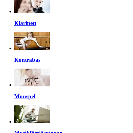
Klarinett
Kontrabas
Munspel
Musikföreläsningar