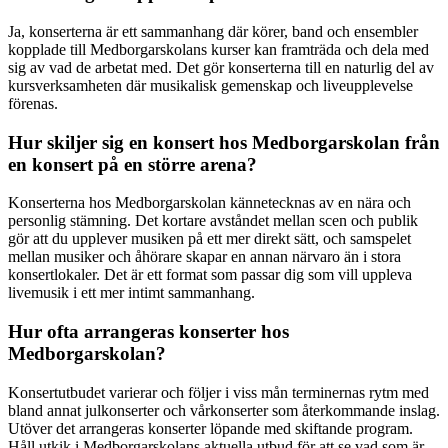
Ja, konserterna är ett sammanhang där körer, band och ensembler
kopplade till Medborgarskolans kurser kan framträda och dela med
sig av vad de arbetat med. Det gör konserterna till en naturlig del av
kursverksamheten där musikalisk gemenskap och liveupplevelse
förenas.
Hur skiljer sig en konsert hos Medborgarskolan från
en konsert på en större arena?
Konserterna hos Medborgarskolan kännetecknas av en nära och
personlig stämning. Det kortare avståndet mellan scen och publik
gör att du upplever musiken på ett mer direkt sätt, och samspelet
mellan musiker och åhörare skapar en annan närvaro än i stora
konsertlokaler. Det är ett format som passar dig som vill uppleva
livemusik i ett mer intimt sammanhang.
Hur ofta arrangeras konserter hos
Medborgarskolan?
Konsertutbudet varierar och följer i viss mån terminernas rytm med
bland annat julkonserter och vårkonserter som återkommande inslag.
Utöver det arrangeras konserter löpande med skiftande program.
Håll utkik i Medborgarskolans aktuella utbud för att se vad som är