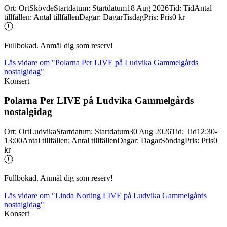
Ort
:
Ort
Skövde
Startdatum
:
Startdatum
18 Aug 2026
Tid
:
Tid
Antal
tillfällen
:
Antal tillfällen
Dagar
:
Dagar
Tisdag
Pris
:
Pris
0 kr
Fullbokad. Anmäl dig som reserv!
Läs vidare
om "Polarna Per LIVE på Ludvika Gammelgårds
nostalgidag"
Konsert
Polarna Per LIVE på Ludvika Gammelgårds
nostalgidag
Ort
:
Ort
Ludvika
Startdatum
:
Startdatum
30 Aug 2026
Tid
:
Tid
12:30-
13:00
Antal tillfällen
:
Antal tillfällen
Dagar
:
Dagar
Söndag
Pris
:
Pris
0
kr
Fullbokad. Anmäl dig som reserv!
Läs vidare
om "Linda Norling LIVE på Ludvika Gammelgårds
nostalgidag"
Konsert