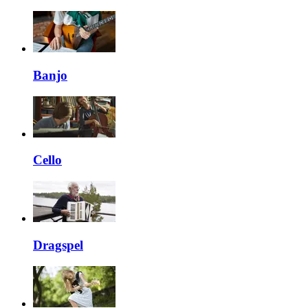
Banjo
Cello
Dragspel