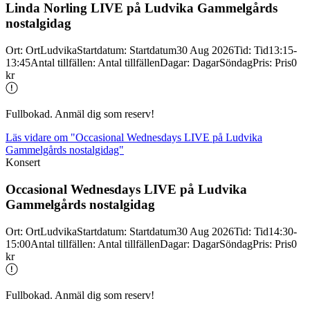
Linda Norling LIVE på Ludvika Gammelgårds
nostalgidag
Ort
:
Ort
Ludvika
Startdatum
:
Startdatum
30 Aug 2026
Tid
:
Tid
13:15-
13:45
Antal tillfällen
:
Antal tillfällen
Dagar
:
Dagar
Söndag
Pris
:
Pris
0
kr
Fullbokad. Anmäl dig som reserv!
Läs vidare
om "Occasional Wednesdays LIVE på Ludvika
Gammelgårds nostalgidag"
Konsert
Occasional Wednesdays LIVE på Ludvika
Gammelgårds nostalgidag
Ort
:
Ort
Ludvika
Startdatum
:
Startdatum
30 Aug 2026
Tid
:
Tid
14:30-
15:00
Antal tillfällen
:
Antal tillfällen
Dagar
:
Dagar
Söndag
Pris
:
Pris
0
kr
Fullbokad. Anmäl dig som reserv!