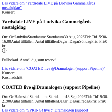
Läs vidare
om "Yardsdale LIVE på Ludvika Gammelgårds
nostalgidag"
Konsert
Yardsdale LIVE på Ludvika Gammelgårds
nostalgidag
Ort
:
Ort
Ludvika
Startdatum
:
Startdatum
30 Aug 2026
Tid
:
Tid
15:30-
16:00
Antal tillfällen
:
Antal tillfällen
Dagar
:
Dagar
Söndag
Pris
:
Pris
0
kr
Fullbokad. Anmäl dig som reserv!
Läs vidare
om "COATED live @Dramalogen (support Pipeline)"
Konsert
Kostnadsfritt
COATED live @Dramalogen (support Pipeline)
Ort
:
Ort
Halmstad
Startdatum
:
Startdatum
18 Sep 2026
Tid
:
Tid
19:30-
21:00
Antal tillfällen
:
Antal tillfällen
Dagar
:
Dagar
Fredag
Pris
:
Pris
0
kr
Läs vidare
om "SPRING! live @Dramalogen (support