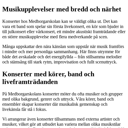
Musikupplevelser med bredd och närhet
Konserter hos Medborgarskolan kan se väldigt olika ut. Det kan
vara ett band som spelar sin första livekonsert, en kör som bjuder in
till julkonsert eller vårkonsert, ett mindre akustiskt framträdande eller
en större musikupplevelse med flera medverkande på scen.
Många uppskattar den nära känslan som uppstår när musik framförs
i mindre och mer personliga sammanhang. Här finns utrymme för
både det avskalade och det energifyllda – från stillsamma melodier
och stämsång till stark rytm, improvisation och fullt scenuttryck.
Konserter med körer, band och
liveframträdanden
På Medborgarskolans konserter möter du ofta musiker och grupper
med olika bakgrund, genrer och uttryck. Våra körer, band och
ensembler skapar konserter där musikalisk gemenskap och
livekänsla får stå i fokus.
Vi arrangerar även konserter tillsammans med externa artister och
musiker, vilket gör att utbudet kan variera mellan olika musikstilar