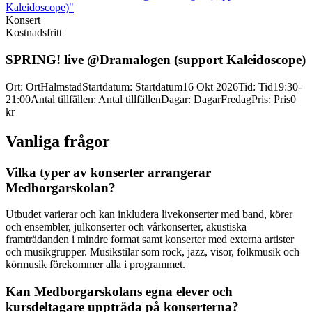
Kaleidoscope)"
Konsert
Kostnadsfritt
SPRING! live @Dramalogen (support Kaleidoscope)
Ort
:
Ort
Halmstad
Startdatum
:
Startdatum
16 Okt 2026
Tid
:
Tid
19:30-
21:00
Antal tillfällen
:
Antal tillfällen
Dagar
:
Dagar
Fredag
Pris
:
Pris
0
kr
Vanliga frågor
Vilka typer av konserter arrangerar
Medborgarskolan?
Utbudet varierar och kan inkludera livekonserter med band, körer
och ensembler, julkonserter och vårkonserter, akustiska
framträdanden i mindre format samt konserter med externa artister
och musikgrupper. Musikstilar som rock, jazz, visor, folkmusik och
körmusik förekommer alla i programmet.
Kan Medborgarskolans egna elever och
kursdeltagare uppträda på konserterna?