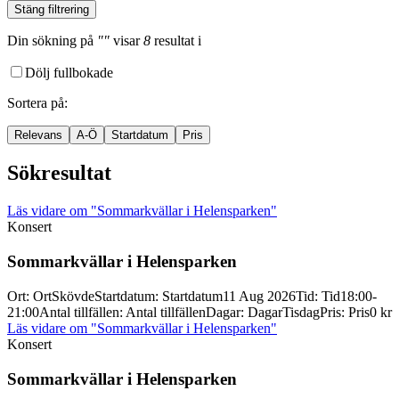
Stäng filtrering
Din sökning
på
""
visar
8
resultat
i
Dölj fullbokade
Sortera på
:
Relevans
A-Ö
Startdatum
Pris
Sökresultat
Läs vidare
om "Sommarkvällar i Helensparken"
Konsert
Sommarkvällar i Helensparken
Ort
:
Ort
Skövde
Startdatum
:
Startdatum
11 Aug 2026
Tid
:
Tid
18:00-
21:00
Antal tillfällen
:
Antal tillfällen
Dagar
:
Dagar
Tisdag
Pris
:
Pris
0 kr
Läs vidare
om "Sommarkvällar i Helensparken"
Konsert
Sommarkvällar i Helensparken