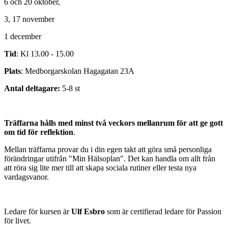
6 och 20 oktober,
3, 17 november
1 december
Tid
: Kl 13.00 - 15.00
Plats
: Medborgarskolan Hagagatan 23A
Antal deltagare:
5-8 st
Träffarna hålls med minst två veckors mellanrum för att ge gott
om tid för reflektion
.
Mellan träffarna provar du i din egen takt att göra små personliga
förändringar utifrån "Min Hälsoplan". Det kan handla om allt från
att röra sig lite mer till att skapa sociala rutiner eller testa nya
vardagsvanor.
Ledare för kursen är
Ulf Esbro
som är certifierad ledare för Passion
för livet.