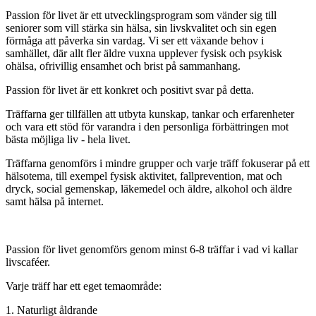
Passion för livet är ett utvecklingsprogram som vänder sig till
seniorer som vill stärka sin hälsa, sin livskvalitet och sin egen
förmåga att påverka sin vardag. Vi ser ett växande behov i
samhället, där allt fler äldre vuxna upplever fysisk och psykisk
ohälsa, ofrivillig ensamhet och brist på sammanhang.
Passion för livet är ett konkret och positivt svar på detta.
Träffarna ger tillfällen att utbyta kunskap, tankar och erfarenheter
och vara ett stöd för varandra i den personliga förbättringen mot
bästa möjliga liv - hela livet.
Träffarna genomförs i mindre grupper och varje träff fokuserar på ett
hälsotema, till exempel fysisk aktivitet, fallprevention, mat och
dryck, social gemenskap, läkemedel och äldre, alkohol och äldre
samt hälsa på internet.
Passion för livet genomförs genom minst 6-8 träffar i vad vi kallar
livscaféer.
Varje träff har ett eget temaområde:
1. Naturligt åldrande