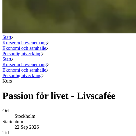
Start
Kurser och evenemang
Ekonomi och samhälle
Personlig utveckling
Start
Kurser och evenemang
Ekonomi och samhälle
Personlig utveckling
Kurs
Passion för livet - Livscafée
Ort
Stockholm
Startdatum
22 Sep 2026
Tid