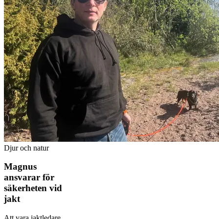
Djur och natur
Magnus
ansvarar för
säkerheten vid
jakt
Att vara jaktledare