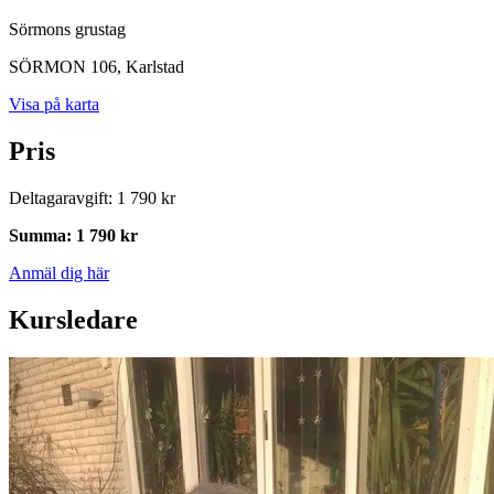
Sörmons grustag
SÖRMON 106
, Karlstad
Visa på karta
Pris
Deltagaravgift
:
1 790 kr
Summa
:
1 790 kr
Anmäl dig här
Kursledare