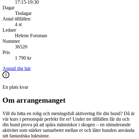
17:15-19:30
Dagar
Tisdagar
Antal tillfällen
4 st
Ledare
Helene Forsman
Nummer
36520
Pris
1 790 kr
Anmäl dig här
En plats kvar
Om arrangemanget
Vill du hitta en rolig och meningsfull aktivering för din hund? Då är
vår kurs i personspår perfekt för er! Under tre tillfällen får du och
din hund prova på att spåra människor i skogen – en stimulerande
aktivitet som stärker samarbetet mellan er och låter hunden använda
sitt fantastiska luktsinne.