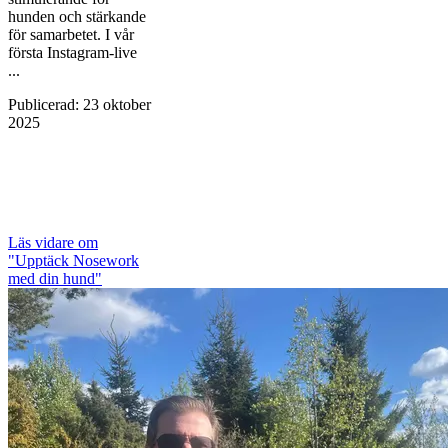
hunden och stärkande
för samarbetet. I vår
första Instagram-live
...
Publicerad
:
23 oktober
2025
Läs vidare
om
"Upptäck Nosework
med din hund"