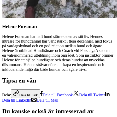
Helene Forsman
Helene Forsman har haft hund större delen av sitt liv. Hennes
intresse för hundträning har varit starkt i flera decennier, med fokus
på vardagslydnad och en god relation mellan hund och ägare.
Helene är utbildad Hundtränare och Coach vid ForshagaAkademin,
en välrenommerad utbildning inom området. Som instruktör brinner
Helene för att hjälpa hundägare och deras hundar att utvecklas
tillsammans. Helene strävar efter att skapa en inspirerande och
inkluderande miljö där både hundar och ägare trivs.
Tipsa en vän
Dela:
Dela till Facebook
Dela till Twitter
Dela till Link
Dela till LinkedIn
Dela till Mail
Du kanske också är intresserad av