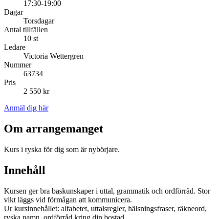
17:30-19:00
Dagar
Torsdagar
Antal tillfällen
10 st
Ledare
Victoria Wettergren
Nummer
63734
Pris
2 550 kr
Anmäl dig här
Om arrangemanget
Kurs i ryska för dig som är nybörjare.
Innehåll
Kursen ger bra baskunskaper i uttal, grammatik och ordförråd. Stor
vikt läggs vid förmågan att kommunicera.
Ur kursinnehållet: alfabetet, uttalsregler, hälsningsfraser, räkneord,
ryska namn, ordförråd kring din bostad.