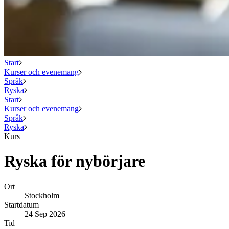
Start
Kurser och evenemang
Språk
Ryska
Start
Kurser och evenemang
Språk
Ryska
Kurs
Ryska för nybörjare
Ort
Stockholm
Startdatum
24 Sep 2026
Tid