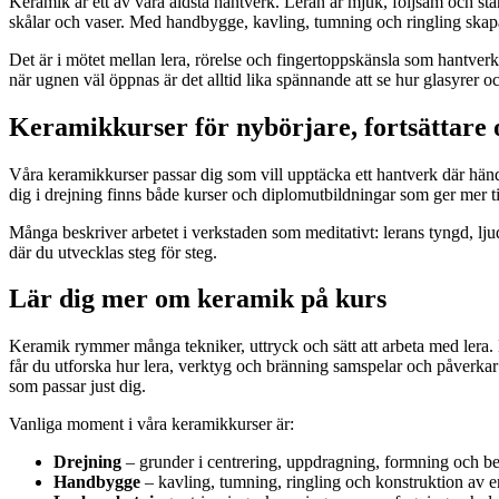
Keramik är ett av våra äldsta hantverk. Leran är mjuk, följsam och stän
skålar och vaser. Med handbygge, kavling, tumning och ringling skapa
Det är i mötet mellan lera, rörelse och fingertoppskänsla som hantverket 
när ugnen väl öppnas är det alltid lika spännande att se hur glasyrer oc
Keramikkurser för nybörjare, fortsättare 
Våra keramikkurser passar dig som vill upptäcka ett hantverk där händ
dig i drejning finns både kurser och diplomutbildningar som ger mer ti
Många beskriver arbetet i verkstaden som meditativt: lerans tyngd, lju
där du utvecklas steg för steg.
Lär dig mer om keramik på kurs
Keramik rymmer många tekniker, uttryck och sätt att arbeta med lera. 
får du utforska hur lera, verktyg och bränning samspelar och påverkar 
som passar just dig.
Vanliga moment i våra keramikkurser är:
Drejning
– grunder i centrering, uppdragning, formning och b
Handbygge
– kavling, tumning, ringling och konstruktion av e