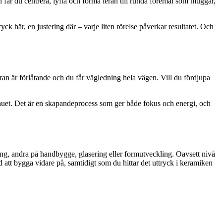
n får du centrera, lyfta och forma leran till runda föremål som muggar,
yck här, en justering där – varje liten rörelse påverkar resultatet. Och
ran är förlåtande och du får vägledning hela vägen. Vill du fördjupa
 i nuet. Det är en skapandeprocess som ger både fokus och energi, och
ing, andra på handbygge, glasering eller formutveckling. Oavsett nivå
d att bygga vidare på, samtidigt som du hittar det uttryck i keramiken