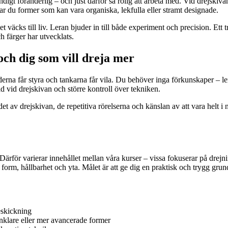
digt föränderlig – och just därför så rolig att arbeta med. Vid drejskiva
r du former som kan vara organiska, lekfulla eller stramt designade.
väcks till liv. Leran bjuder in till både experiment och precision. Ett tr
h färger har utvecklats.
och dig som vill dreja mer
erna får styra och tankarna får vila. Du behöver inga förkunskaper – le
d vid drejskivan och större kontroll över tekniken.
det av drejskivan, de repetitiva rörelserna och känslan av att vara helt
Därför varierar innehållet mellan våra kurser – vissa fokuserar på drejn
form, hållbarhet och yta. Målet är att ge dig en praktisk och trygg grun
eskickning
nklare eller mer avancerade former