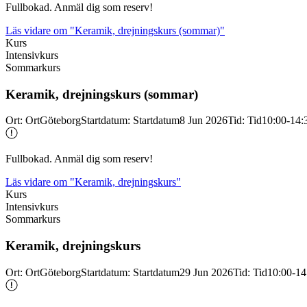
Fullbokad. Anmäl dig som reserv!
Läs vidare
om "Keramik, drejningskurs (sommar)"
Kurs
Intensivkurs
Sommarkurs
Keramik, drejningskurs (sommar)
Ort
:
Ort
Göteborg
Startdatum
:
Startdatum
8 Jun 2026
Tid
:
Tid
10:00-14:
Fullbokad. Anmäl dig som reserv!
Läs vidare
om "Keramik, drejningskurs"
Kurs
Intensivkurs
Sommarkurs
Keramik, drejningskurs
Ort
:
Ort
Göteborg
Startdatum
:
Startdatum
29 Jun 2026
Tid
:
Tid
10:00-14