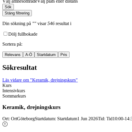
Välj ämnesområde
Välj plats eller distans
Sök
Stäng filtrering
Din sökning
på
""
visar
546
resultat
i
Dölj fullbokade
Sortera på
:
Relevans
A-Ö
Startdatum
Pris
Sökresultat
Läs vidare
om "Keramik, drejningskurs"
Kurs
Intensivkurs
Sommarkurs
Keramik, drejningskurs
Ort
:
Ort
Göteborg
Startdatum
:
Startdatum
1 Jun 2026
Tid
:
Tid
10:00-14: