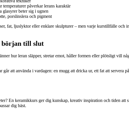
korativa tekniker
r temperaturer påverkar lerans karaktär
 glasyrer beter sig i ugnen
tte, porslinslera och pigment
 fat, ljuslyktor eller enklare skulpturer – men varje kurstillfälle och i
början till slut
änner hur leran släpper, stretar emot, håller formen eller plötsligt vill n
 går att använda i vardagen: en mugg att dricka ur, ett fat att servera 
gheter? En keramikkurs ger dig kunskap, kreativ inspiration och tiden att
assar dig bäst.