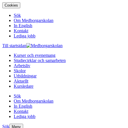
Cookies
Sök
Om Medborgarskolan
In English
Kontakt
Lediga jobb
Till startsidan
Kurser och evenemang
Studiecirklar och samarbeten
Arbetsliv
Skolor
Utbildningar
Aktuellt
Kursledare
Sök
Om Medborgarskolan
In English
Kontakt
Lediga jobb
Sök
Meny