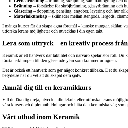
Lerbearbetning
– trimning, skrapning, sammanfogning och de
Bränning
– förståelse för skröjbränning, glasyrbränning och hu
Glasering
– doppning, pensling, engober, layering och hur olika
Materialkunskap
– skillnader mellan stengods, lergods, chamo
I många kurser får du skapa egna föremål – kanske muggar, skålar, vaser,
utforska lerans möjligheter och utvecklas i din egen takt.
Lera som uttryck – en kreativ process från 
Keramik är ett hantverk där taktilitet och närvaro spelar stor roll. Du k
första lerklumpen till den glaserade ytan som kommer ur ugnen.
Det är också ett hantverk som ger något konkret tillbaka. Det du skapar
betydelse när du vet att du skapat dem själv.
Anmäl dig till en keramikkurs
Vill du lära dig dreja, utveckla din teknik eller utforska lerans möjli
våra kurser och diplomutbildningar och hitta den keramiska väg som p
Vårt utbud inom Keramik