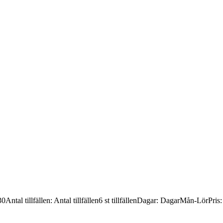
30
Antal tillfällen
:
Antal tillfällen
6 st tillfällen
Dagar
:
Dagar
Mån-Lör
Pris