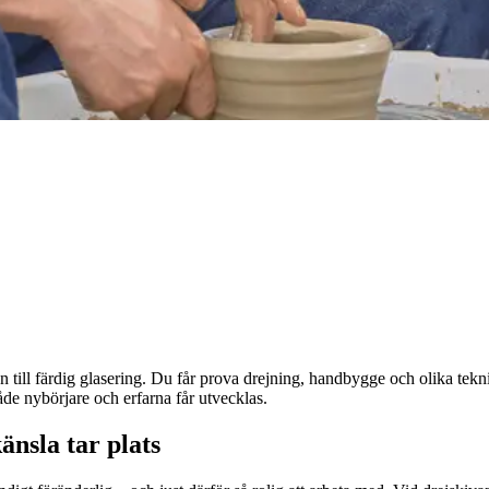
n till färdig glasering. Du får prova drejning, handbygge och olika tekni
åde nybörjare och erfarna får utvecklas.
änsla tar plats