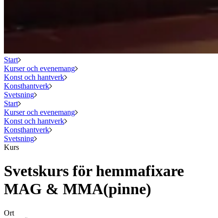
Start
Kurser och evenemang
Konst och hantverk
Konsthantverk
Svetsning
Start
Kurser och evenemang
Konst och hantverk
Konsthantverk
Svetsning
Kurs
Svetskurs för hemmafixare
MAG & MMA(pinne)
Ort