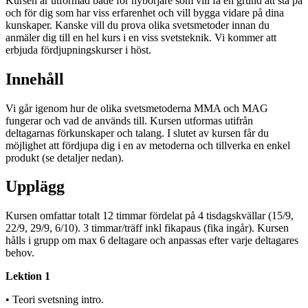
Kursen är utformad både för nybörjare som vill få en grund att stå på
och för dig som har viss erfarenhet och vill bygga vidare på dina
kunskaper. Kanske vill du prova olika svetsmetoder innan du
anmäler dig till en hel kurs i en viss svetsteknik. Vi kommer att
erbjuda fördjupningskurser i höst.
Innehåll
Vi går igenom hur de olika svetsmetoderna MMA och MAG
fungerar och vad de används till. Kursen utformas utifrån
deltagarnas förkunskaper och talang. I slutet av kursen får du
möjlighet att fördjupa dig i en av metoderna och tillverka en enkel
produkt (se detaljer nedan).
Upplägg
Kursen omfattar totalt 12 timmar fördelat på 4 tisdagskvällar (15/9,
22/9, 29/9, 6/10). 3 timmar/träff inkl fikapaus (fika ingår). Kursen
hålls i grupp om max 6 deltagare och anpassas efter varje deltagares
behov.
Lektion 1
• Teori svetsning intro.