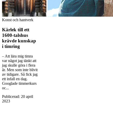
Konst och hantverk
Kärlek till ett
1600-talshus
krävde kunskap
i timring
– Att lära mig timra
var något jag tänkt att
jag ­skulle göra i flera
år. Men som inte blivit
av tidigare. Så fick jag
ett infall en dag.
Googlade timmerkurs
oc...
Publicerad
:
20 april
2023