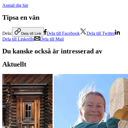
Anmäl dig här
Tipsa en vän
Dela:
Dela till Facebook
Dela till Twitter
Dela till Link
Dela till LinkedIn
Dela till Mail
Du kanske också är intresserad av
Aktuellt