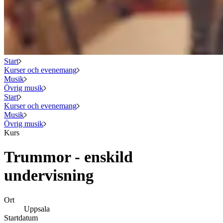
Start
Kurser och evenemang
Musik
Övrig musik
Start
Kurser och evenemang
Musik
Övrig musik
Kurs
Trummor - enskild
undervisning
Ort
Uppsala
Startdatum