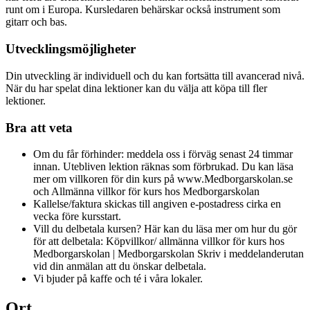
runt om i Europa. Kursledaren behärskar också instrument som
gitarr och bas.
Utvecklingsmöjligheter
Din utveckling är individuell och du kan fortsätta till avancerad nivå.
När du har spelat dina lektioner kan du välja att köpa till fler
lektioner.
Bra att veta
Om du får förhinder: meddela oss i förväg senast 24 timmar
innan. Utebliven lektion räknas som förbrukad. Du kan läsa
mer om villkoren för din kurs på www.Medborgarskolan.se
och Allmänna villkor för kurs hos Medborgarskolan
Kallelse/faktura skickas till angiven e-postadress cirka en
vecka före kursstart.
Vill du delbetala kursen? Här kan du läsa mer om hur du gör
för att delbetala: Köpvillkor/ allmänna villkor för kurs hos
Medborgarskolan | Medborgarskolan Skriv i meddelanderutan
vid din anmälan att du önskar delbetala.
Vi bjuder på kaffe och té i våra lokaler.
Ort