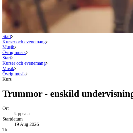
Start
Kurser och evenemang
Musik
Övrig musik
Start
Kurser och evenemang
Musik
Övrig musik
Kurs
Trummor - enskild undervisnin
Ort
Uppsala
Startdatum
19 Aug 2026
Tid