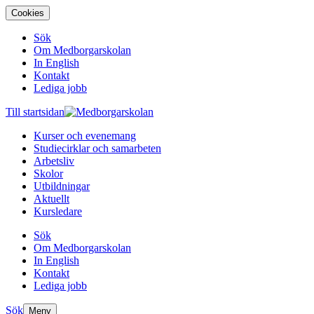
Cookies
Sök
Om Medborgarskolan
In English
Kontakt
Lediga jobb
Till startsidan
Kurser och evenemang
Studiecirklar och samarbeten
Arbetsliv
Skolor
Utbildningar
Aktuellt
Kursledare
Sök
Om Medborgarskolan
In English
Kontakt
Lediga jobb
Sök
Meny