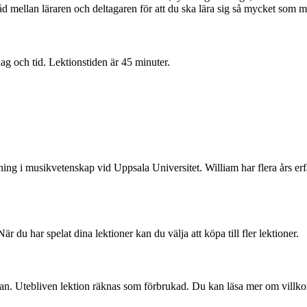
åd mellan läraren och deltagaren för att du ska lära sig så mycket som mö
g och tid. Lektionstiden är 45 minuter.
ing i musikvetenskap vid Uppsala Universitet. William har flera års erfa
är du har spelat dina lektioner kan du välja att köpa till fler lektioner.
nan. Utebliven lektion räknas som förbrukad. Du kan läsa mer om vill