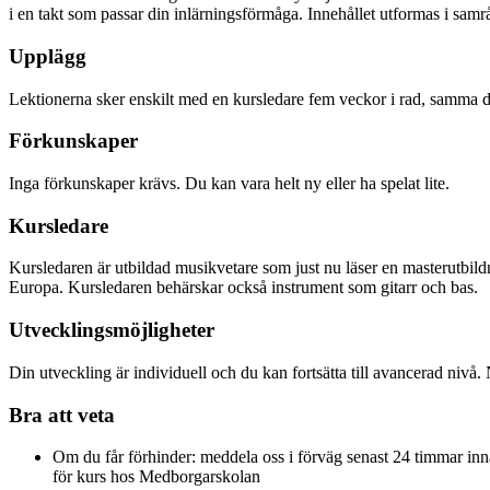
i en takt som passar din inlärningsförmåga. Innehållet utformas i samr
Upplägg
Lektionerna sker enskilt med en kursledare fem veckor i rad, samma da
Förkunskaper
Inga förkunskaper krävs. Du kan vara helt ny eller ha spelat lite.
Kursledare
Kursledaren är utbildad musikvetare som just nu läser en masterutbildn
Europa. Kursledaren behärskar också instrument som gitarr och bas.
Utvecklingsmöjligheter
Din utveckling är individuell och du kan fortsätta till avancerad nivå. N
Bra att veta
Om du får förhinder: meddela oss i förväg senast 24 timmar in
för kurs hos Medborgarskolan