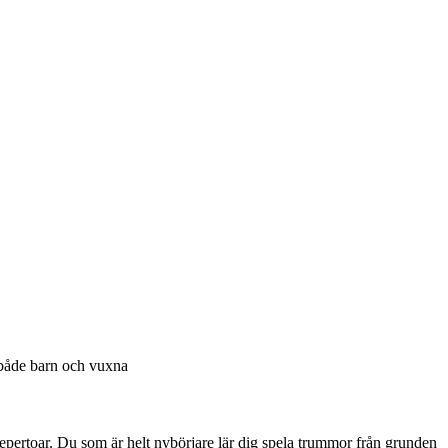
r både barn och vuxna
epertoar. Du som är helt nybörjare lär dig spela trummor från grunden