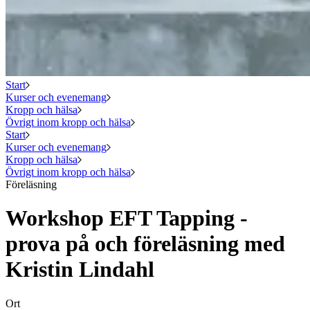
Start
Kurser och evenemang
Kropp och hälsa
Övrigt inom kropp och hälsa
Start
Kurser och evenemang
Kropp och hälsa
Övrigt inom kropp och hälsa
Föreläsning
Workshop EFT Tapping -
prova på och föreläsning med
Kristin Lindahl
Ort