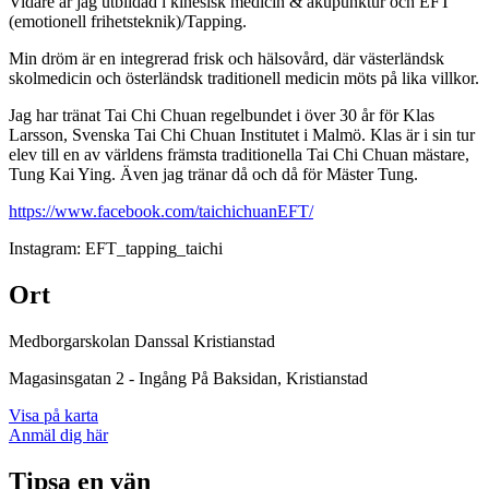
Vidare är jag utbildad i kinesisk medicin & akupunktur och EFT
(emotionell frihetsteknik)/Tapping.
Min dröm är en integrerad frisk och hälsovård, där västerländsk
skolmedicin och österländsk traditionell medicin möts på lika villkor.
Jag har tränat Tai Chi Chuan regelbundet i över 30 år för Klas
Larsson, Svenska Tai Chi Chuan Institutet i Malmö. Klas är i sin tur
elev till en av världens främsta traditionella Tai Chi Chuan mästare,
Tung Kai Ying. Även jag tränar då och då för Mäster Tung.
https://www.facebook.com/taichichuanEFT/
Instagram: EFT_tapping_taichi
Ort
Medborgarskolan Danssal Kristianstad
Magasinsgatan 2 - Ingång På Baksidan
, Kristianstad
Visa på karta
Anmäl dig här
Tipsa en vän