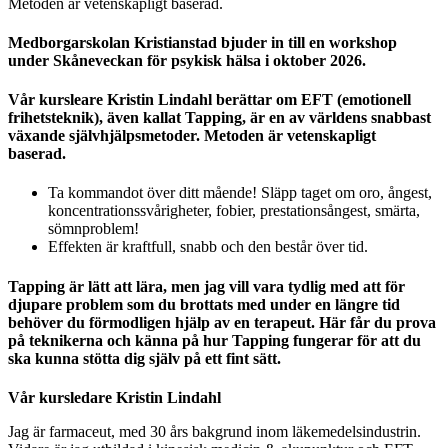
Metoden är vetenskapligt baserad.
Medborgarskolan Kristianstad bjuder in till en workshop
under Skåneveckan för psykisk hälsa i oktober 2026.
Vår kursleare Kristin Lindahl berättar om EFT (emotionell
frihetsteknik), även kallat Tapping, är en av världens snabbast
växande självhjälpsmetoder. Metoden är vetenskapligt
baserad.
Ta kommandot över ditt mående! Släpp taget om oro, ångest,
koncentrationssvårigheter, fobier, prestationsångest, smärta,
sömnproblem!
Effekten är kraftfull, snabb och den består över tid.
Tapping är lätt att lära, men jag vill vara tydlig med att för
djupare problem som du brottats med under en längre tid
behöver du förmodligen hjälp av en terapeut. Här får du prova
på teknikerna och känna på hur Tapping fungerar för att du
ska kunna stötta dig själv på ett fint sätt.
Vår kursledare Kristin Lindahl
Jag är farmaceut, med 30 års bakgrund inom läkemedelsindustrin.