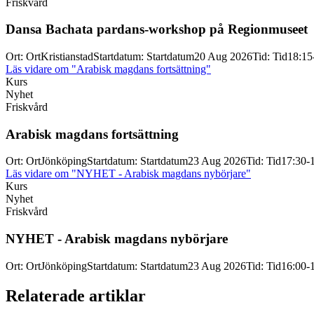
Friskvård
Dansa Bachata pardans-
workshop på Regionmuseet
Ort
:
Ort
Kristianstad
Startdatum
:
Startdatum
20 Aug 2026
Tid
:
Tid
18:15
Läs vidare
om "Arabisk magdans fortsättning"
Kurs
Nyhet
Friskvård
Arabisk magdans fortsättning
Ort
:
Ort
Jönköping
Startdatum
:
Startdatum
23 Aug 2026
Tid
:
Tid
17:30-
Läs vidare
om "NYHET - Arabisk magdans nybörjare"
Kurs
Nyhet
Friskvård
NYHET -
Arabisk magdans nybörjare
Ort
:
Ort
Jönköping
Startdatum
:
Startdatum
23 Aug 2026
Tid
:
Tid
16:00-
Relaterade artiklar