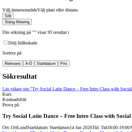
Välj ämnesområde
Välj plats eller distans
Sök
Stäng filtrering
Din sökning
på
""
visar
95
resultat
i
Dölj fullbokade
Sortera på
:
Relevans
A-Ö
Startdatum
Pris
Sökresultat
Läs vidare
om "Try Social Latin Dance – Free Intro Class with Socia
Kurs
Kostnadsfritt
Prova på
Try Social Latin Dance – Free Intro Class with Socia
Ort
:
Ort
Lund
Startdatum
:
Startdatum
14 Jan 2026
Tid
:
Tid
18:00-19:00
A