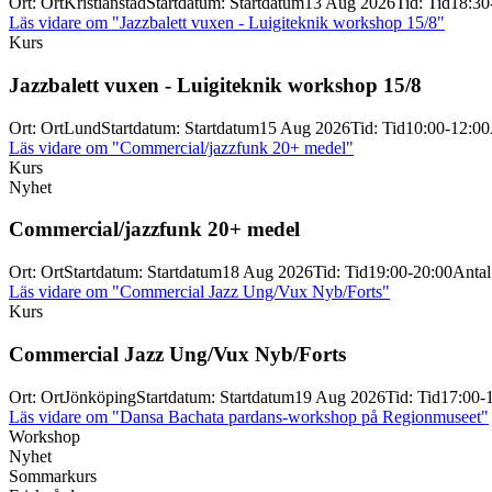
Ort
:
Ort
Kristianstad
Startdatum
:
Startdatum
13 Aug 2026
Tid
:
Tid
18:30
Läs vidare
om "Jazzbalett vuxen - Luigiteknik workshop 15/8"
Kurs
Jazzbalett vuxen -
Luigiteknik workshop 15/
8
Ort
:
Ort
Lund
Startdatum
:
Startdatum
15 Aug 2026
Tid
:
Tid
10:00-12:00
Läs vidare
om "Commercial/jazzfunk 20+ medel"
Kurs
Nyhet
Commercial/
jazzfunk 20+ medel
Ort
:
Ort
Startdatum
:
Startdatum
18 Aug 2026
Tid
:
Tid
19:00-20:00
Antal 
Läs vidare
om "Commercial Jazz Ung/Vux Nyb/Forts"
Kurs
Commercial Jazz Ung/
Vux Nyb/
Forts
Ort
:
Ort
Jönköping
Startdatum
:
Startdatum
19 Aug 2026
Tid
:
Tid
17:00-
Läs vidare
om "Dansa Bachata pardans-workshop på Regionmuseet"
Workshop
Nyhet
Sommarkurs