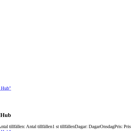
l Hub"
l Hub
ntal tillfällen
:
Antal tillfällen
1 st tillfällen
Dagar
:
Dagar
Onsdag
Pris
:
Pris