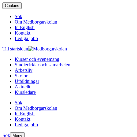
Cookies
Sök
Om Medborgarskolan
In English
Kontakt
Lediga jobb
Till startsidan
Kurser och evenemang
Studiecirklar och samarbeten
Arbetsliv
Skolor
Utbildningar
Aktuellt
Kursledare
Sök
Om Medborgarskolan
In English
Kontakt
Lediga jobb
Sök
Meny