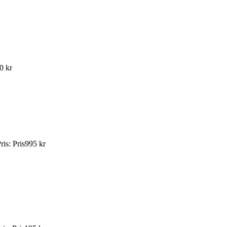
0 kr
ris
:
Pris
995 kr