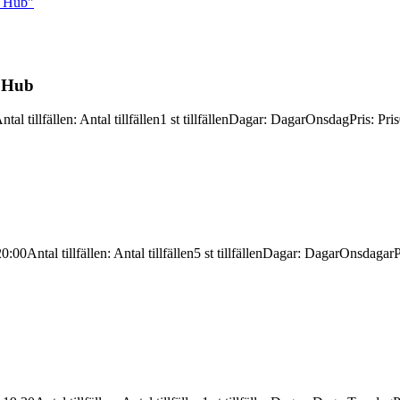
l Hub"
l Hub
ntal tillfällen
:
Antal tillfällen
1 st tillfällen
Dagar
:
Dagar
Onsdag
Pris
:
Pris
20:00
Antal tillfällen
:
Antal tillfällen
5 st tillfällen
Dagar
:
Dagar
Onsdagar
P