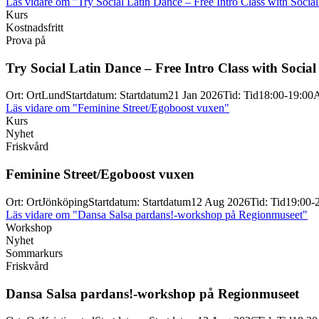
Läs vidare
om "Try Social Latin Dance – Free Intro Class with Socia
Kurs
Kostnadsfritt
Prova på
Try Social Latin Dance – Free Intro Class with Socia
Ort
:
Ort
Lund
Startdatum
:
Startdatum
21 Jan 2026
Tid
:
Tid
18:00-19:00
A
Läs vidare
om "Feminine Street/Egoboost vuxen"
Kurs
Nyhet
Friskvård
Feminine Street/
Egoboost vuxen
Ort
:
Ort
Jönköping
Startdatum
:
Startdatum
12 Aug 2026
Tid
:
Tid
19:00-
Läs vidare
om "Dansa Salsa pardans!-workshop på Regionmuseet"
Workshop
Nyhet
Sommarkurs
Friskvård
Dansa Salsa pardans!-
workshop på Regionmuseet