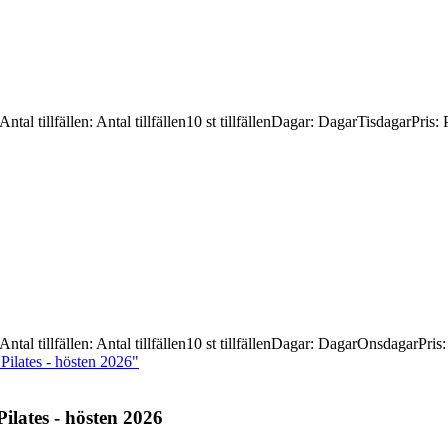
Antal tillfällen
:
Antal tillfällen
10 st tillfällen
Dagar
:
Dagar
Tisdagar
Pris
:
Antal tillfällen
:
Antal tillfällen
10 st tillfällen
Dagar
:
Dagar
Onsdagar
Pris
lates - hösten 2026"
ilates -
hösten 2026