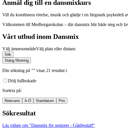
Anmäl dig till en dansmixkurs
Vill du kombinera rörelse, musik och glädje i en färgstark psykedeli a
Välkommen till Medborgarskolan – där dansmix blir både steg och fav
Vårt utbud inom Dansmix
Välj ämnesområde
Välj plats eller distans
Sök
Stäng filtrering
Din sökning
på
""
visar
21
resultat
i
Dölj fullbokade
Sortera på
:
Relevans
A-Ö
Startdatum
Pris
Sökresultat
Läs vidare
om "Dansmix för seniorer - Glädjestuff"