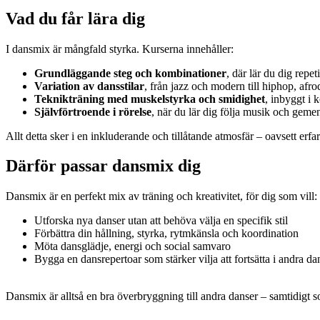
Vad du får lära dig
I dansmix är mångfald styrka. Kurserna innehåller:
Grundläggande steg och kombinationer
, där lär du dig rep
Variation av dansstilar
, från jazz och modern till hiphop, afr
Teknikträning med muskelstyrka och smidighet
, inbyggt i 
Självförtroende i rörelse
, när du lär dig följa musik och gem
Allt detta sker i en inkluderande och tillåtande atmosfär – oavsett erfa
Därför passar dansmix dig
Dansmix är en perfekt mix av träning och kreativitet, för dig som vill:
Utforska nya danser utan att behöva välja en specifik stil
Förbättra din hållning, styrka, rytmkänsla och koordination
Möta dansglädje, energi och social samvaro
Bygga en dansrepertoar som stärker vilja att fortsätta i andra d
Dansmix är alltså en bra överbryggning till andra danser – samtidigt so