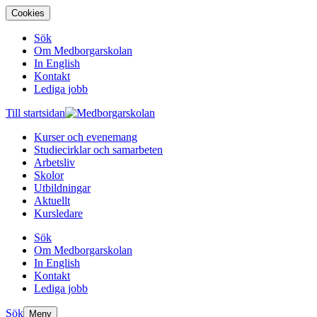
Cookies
Sök
Om Medborgarskolan
In English
Kontakt
Lediga jobb
Till startsidan
Kurser och evenemang
Studiecirklar och samarbeten
Arbetsliv
Skolor
Utbildningar
Aktuellt
Kursledare
Sök
Om Medborgarskolan
In English
Kontakt
Lediga jobb
Sök
Meny