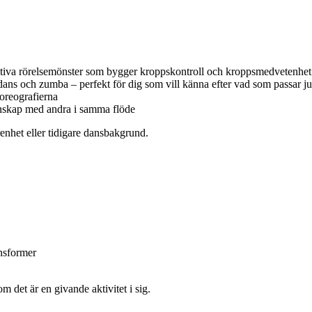
etitiva rörelsemönster som bygger kroppskontroll och kroppsmedvetenhet
odans och zumba – perfekt för dig som vill känna efter vad som passar ju
koreografierna
enskap med andra i samma flöde
renhet eller tidigare dansbakgrund.
ansformer
m det är en givande aktivitet i sig.