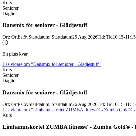
Kurs
Seniorer
Dagtid
Dansmix för seniorer -
Glädjestuff
Ort
:
Ort
Eslöv
Startdatum
:
Startdatum
25 Aug 2026
Tid
:
Tid
10:15-11:15
En plats kvar
Läs vidare
om "Dansmix för seniorer - Glädjestuff"
Kurs
Seniorer
Dagtid
Dansmix för seniorer -
Glädjestuff
Ort
:
Ort
Eslöv
Startdatum
:
Startdatum
26 Aug 2026
Tid
:
Tid
10:15-11:15
Läs vidare
om "Limhamnskortet ZUMBA fitness® - Zumba Gold® - Pi
Kurs
Limhamnskortet ZUMBA fitness® -
Zumba Gold® -
P