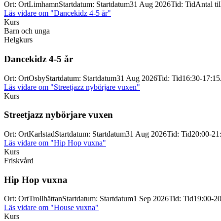
Ort
:
Ort
Limhamn
Startdatum
:
Startdatum
31 Aug 2026
Tid
:
Tid
Antal til
Läs vidare
om "Dancekidz 4-5 år"
Kurs
Barn och unga
Helgkurs
Dancekidz 4-
5 år
Ort
:
Ort
Osby
Startdatum
:
Startdatum
31 Aug 2026
Tid
:
Tid
16:30-17:15
Läs vidare
om "Streetjazz nybörjare vuxen"
Kurs
Streetjazz nybörjare vuxen
Ort
:
Ort
Karlstad
Startdatum
:
Startdatum
31 Aug 2026
Tid
:
Tid
20:00-21
Läs vidare
om "Hip Hop vuxna"
Kurs
Friskvård
Hip Hop vuxna
Ort
:
Ort
Trollhättan
Startdatum
:
Startdatum
1 Sep 2026
Tid
:
Tid
19:00-20
Läs vidare
om "House vuxna"
Kurs