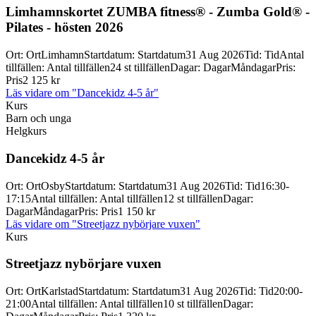
Limhamnskortet ZUMBA fitness® -
Zumba Gold® -
Pilates -
hösten 2026
Ort
:
Ort
Limhamn
Startdatum
:
Startdatum
31 Aug 2026
Tid
:
Tid
Antal
tillfällen
:
Antal tillfällen
24 st tillfällen
Dagar
:
Dagar
Måndagar
Pris
:
Pris
2 125 kr
Läs vidare
om "Dancekidz 4-5 år"
Kurs
Barn och unga
Helgkurs
Dancekidz 4-
5 år
Ort
:
Ort
Osby
Startdatum
:
Startdatum
31 Aug 2026
Tid
:
Tid
16:30-
17:15
Antal tillfällen
:
Antal tillfällen
12 st tillfällen
Dagar
:
Dagar
Måndagar
Pris
:
Pris
1 150 kr
Läs vidare
om "Streetjazz nybörjare vuxen"
Kurs
Streetjazz nybörjare vuxen
Ort
:
Ort
Karlstad
Startdatum
:
Startdatum
31 Aug 2026
Tid
:
Tid
20:00-
21:00
Antal tillfällen
:
Antal tillfällen
10 st tillfällen
Dagar
: