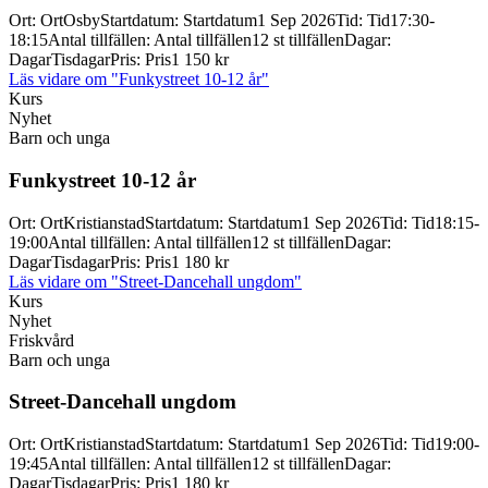
Ort
:
Ort
Osby
Startdatum
:
Startdatum
1 Sep 2026
Tid
:
Tid
17:30-
18:15
Antal tillfällen
:
Antal tillfällen
12 st tillfällen
Dagar
:
Dagar
Tisdagar
Pris
:
Pris
1 150 kr
Läs vidare
om "Funkystreet 10-12 år"
Kurs
Nyhet
Barn och unga
Funkystreet 10-
12 år
Ort
:
Ort
Kristianstad
Startdatum
:
Startdatum
1 Sep 2026
Tid
:
Tid
18:15-
19:00
Antal tillfällen
:
Antal tillfällen
12 st tillfällen
Dagar
:
Dagar
Tisdagar
Pris
:
Pris
1 180 kr
Läs vidare
om "Street-Dancehall ungdom"
Kurs
Nyhet
Friskvård
Barn och unga
Street-
Dancehall ungdom
Ort
:
Ort
Kristianstad
Startdatum
:
Startdatum
1 Sep 2026
Tid
:
Tid
19:00-
19:45
Antal tillfällen
:
Antal tillfällen
12 st tillfällen
Dagar
:
Dagar
Tisdagar
Pris
:
Pris
1 180 kr