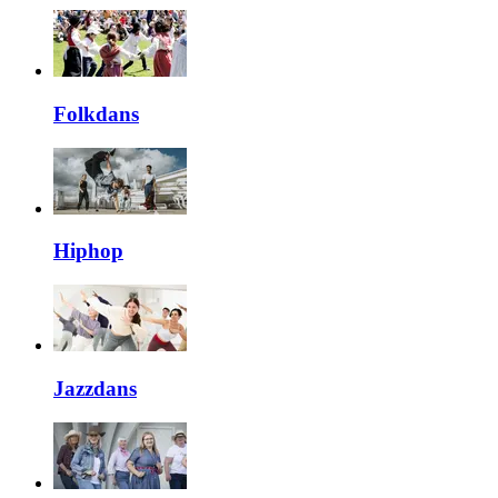
Folkdans
Hiphop
Jazzdans