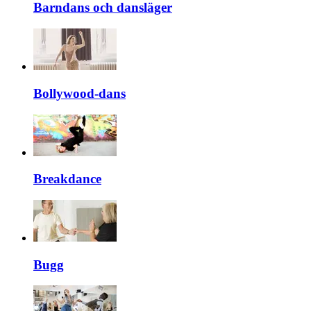
Barndans och dansläger
Bollywood-dans
Breakdance
Bugg