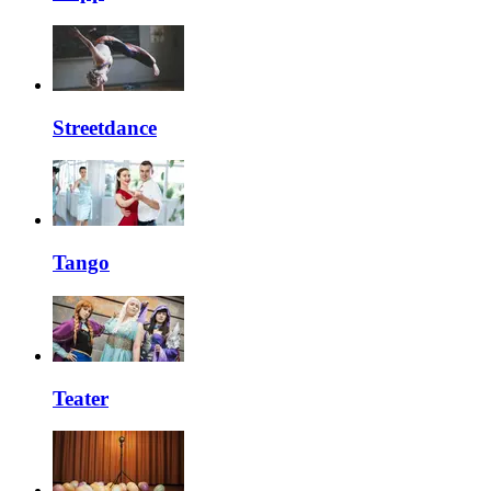
Streetdance
Tango
Teater