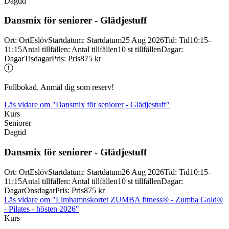
Dagtid
Dansmix för seniorer -
Glädjestuff
Ort
:
Ort
Eslöv
Startdatum
:
Startdatum
25 Aug 2026
Tid
:
Tid
10:15-
11:15
Antal tillfällen
:
Antal tillfällen
10 st tillfällen
Dagar
:
Dagar
Tisdagar
Pris
:
Pris
875 kr
Fullbokad. Anmäl dig som reserv!
Läs vidare
om "Dansmix för seniorer - Glädjestuff"
Kurs
Seniorer
Dagtid
Dansmix för seniorer -
Glädjestuff
Ort
:
Ort
Eslöv
Startdatum
:
Startdatum
26 Aug 2026
Tid
:
Tid
10:15-
11:15
Antal tillfällen
:
Antal tillfällen
10 st tillfällen
Dagar
:
Dagar
Onsdagar
Pris
:
Pris
875 kr
Läs vidare
om "Limhamnskortet ZUMBA fitness® - Zumba Gold®
- Pilates - hösten 2026"
Kurs