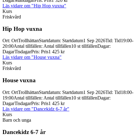
Dagar
Måndagar
Pris
:
Pris
1 320 kr
Läs vidare
om "Hip Hop vuxna"
Kurs
Friskvård
Hip Hop vuxna
Ort
:
Ort
Trollhättan
Startdatum
:
Startdatum
1 Sep 2026
Tid
:
Tid
19:00-
20:00
Antal tillfällen
:
Antal tillfällen
10 st tillfällen
Dagar
:
Dagar
Tisdagar
Pris
:
Pris
1 425 kr
Läs vidare
om "House vuxna"
Kurs
Friskvård
House vuxna
Ort
:
Ort
Trollhättan
Startdatum
:
Startdatum
1 Sep 2026
Tid
:
Tid
18:00-
19:00
Antal tillfällen
:
Antal tillfällen
10 st tillfällen
Dagar
:
Dagar
Tisdagar
Pris
:
Pris
1 425 kr
Läs vidare
om "Dancekidz 6-7 år"
Kurs
Barn och unga
Dancekidz 6-
7 år