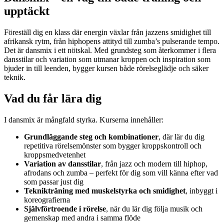
upptäckt
Föreställ dig en klass där energin växlar från jazzens smidighet till
afrikansk rytm, från hiphopens attityd till zumba’s pulserande tempo.
Det är dansmix i ett nötskal. Med grundsteg som återkommer i flera
dansstilar och variation som utmanar kroppen och inspiration som
bjuder in till leenden, bygger kursen både rörelseglädje och säker
teknik.
Vad du får lära dig
I dansmix är mångfald styrka. Kurserna innehåller:
Grundläggande steg och kombinationer
, där lär du dig
repetitiva rörelsemönster som bygger kroppskontroll och
kroppsmedvetenhet
Variation av dansstilar
, från jazz och modern till hiphop,
afrodans och zumba – perfekt för dig som vill känna efter vad
som passar just dig
Teknikträning med muskelstyrka och smidighet
, inbyggt i
koreografierna
Självförtroende i rörelse
, när du lär dig följa musik och
gemenskap med andra i samma flöde