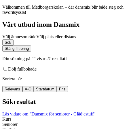
Välkommen till Medborgarskolan – där dansmix blir både steg och
favoritsyssla!
Vårt utbud inom Dansmix
Välj ämnesområde
Välj plats eller distans
Sök
Stäng filtrering
Din sökning
på
""
visar
21
resultat
i
Dölj fullbokade
Sortera på
:
Relevans
A-Ö
Startdatum
Pris
Sökresultat
Läs vidare
om "Dansmix för seniorer - Glädjestuff"
Kurs
Seniorer