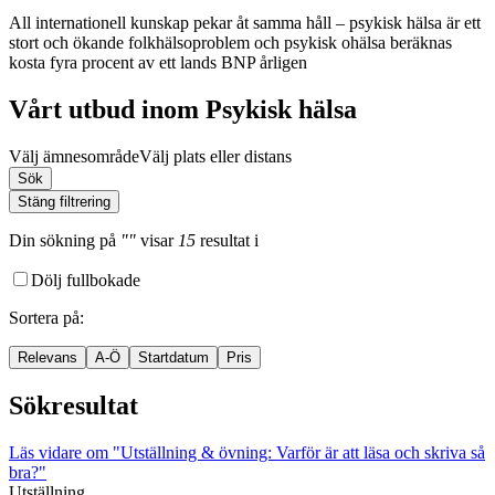
All internationell kunskap pekar åt samma håll – psykisk hälsa är ett
stort och ökande folkhälsoproblem och psykisk ohälsa beräknas
kosta fyra procent av ett lands BNP årligen
Vårt utbud inom Psykisk hälsa
Välj ämnesområde
Välj plats eller distans
Sök
Stäng filtrering
Din sökning
på
""
visar
15
resultat
i
Dölj fullbokade
Sortera på
:
Relevans
A-Ö
Startdatum
Pris
Sökresultat
Läs vidare
om "Utställning & övning: Varför är att läsa och skriva så
bra?"
Utställning