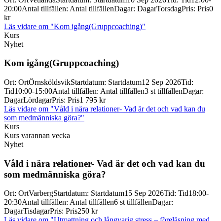
20:00
Antal tillfällen
:
Antal tillfällen
Dagar
:
Dagar
Torsdag
Pris
:
Pris
0
kr
Läs vidare
om "Kom igång(Gruppcoaching)"
Kurs
Nyhet
Kom igång(Gruppcoaching)
Ort
:
Ort
Örnsköldsvik
Startdatum
:
Startdatum
12 Sep 2026
Tid
:
Tid
10:00-15:00
Antal tillfällen
:
Antal tillfällen
3 st tillfällen
Dagar
:
Dagar
Lördagar
Pris
:
Pris
1 795 kr
Läs vidare
om "Våld i nära relationer- Vad är det och vad kan du
som medmänniska göra?"
Kurs
Kurs varannan vecka
Nyhet
Våld i nära relationer-
Vad är det och vad kan du
som medmänniska göra?
Ort
:
Ort
Varberg
Startdatum
:
Startdatum
15 Sep 2026
Tid
:
Tid
18:00-
20:30
Antal tillfällen
:
Antal tillfällen
6 st tillfällen
Dagar
:
Dagar
Tisdagar
Pris
:
Pris
250 kr
Läs vidare
om "Utmattning och långvarig stress – föreläsning med