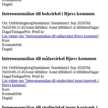
Dagtid
Intresseanmälan till bokcirkel i Bjuvs kommun
Ort
:
Ort
Helsingborg
Startdatum
:
Startdatum
1 Sep 2026
Tid
:
Tid
10:00-11:45
Antal tillfällen
:
Antal tillfällen
5 st tillfällen
Dagar
:
Dagar
Tisdagar
Pris
:
Pris
0 kr
Läs vidare
om "Intresseanmälan till målarcirkel Bjuvs kommun"
Kurs
Kostnadsfritt
Dagtid
Intresseanmälan till målarcirkel Bjuvs kommun
Ort
:
Ort
Helsingborg
Startdatum
:
Startdatum
1 Sep 2026
Tid
:
Tid
10:00-11:45
Antal tillfällen
:
Antal tillfällen
5 st tillfällen
Dagar
:
Dagar
Tisdagar
Pris
:
Pris
0 kr
Läs vidare
om "Intresseanmälan till studiecirkel inom hantverk i
Bjuvs kommun"
Kurs
Kostnadsfritt
Dagtid
Intresseanmälan till studiecirkel inom hantverk i