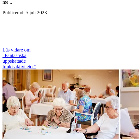
me...
Publicerad
:
5 juli 2023
Läs vidare
om
"Fantastiska,
uppskattade
funkisaktiviteter"