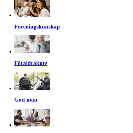
Föreningskunskap
Föräldrakurs
God man