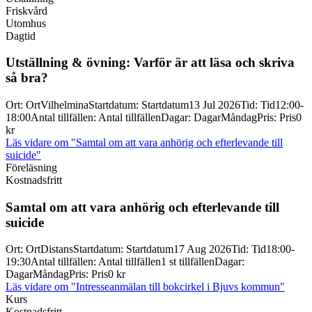
Friskvård
Utomhus
Dagtid
Utställning & övning: Varför är att läsa och skriva
så bra?
Ort
:
Ort
Vilhelmina
Startdatum
:
Startdatum
13 Jul 2026
Tid
:
Tid
12:00-
18:00
Antal tillfällen
:
Antal tillfällen
Dagar
:
Dagar
Måndag
Pris
:
Pris
0
kr
Läs vidare
om "Samtal om att vara anhörig och efterlevande till
suicide"
Föreläsning
Kostnadsfritt
Samtal om att vara anhörig och efterlevande till
suicide
Ort
:
Ort
Distans
Startdatum
:
Startdatum
17 Aug 2026
Tid
:
Tid
18:00-
19:30
Antal tillfällen
:
Antal tillfällen
1 st tillfällen
Dagar
:
Dagar
Måndag
Pris
:
Pris
0 kr
Läs vidare
om "Intresseanmälan till bokcirkel i Bjuvs kommun"
Kurs
Kostnadsfritt