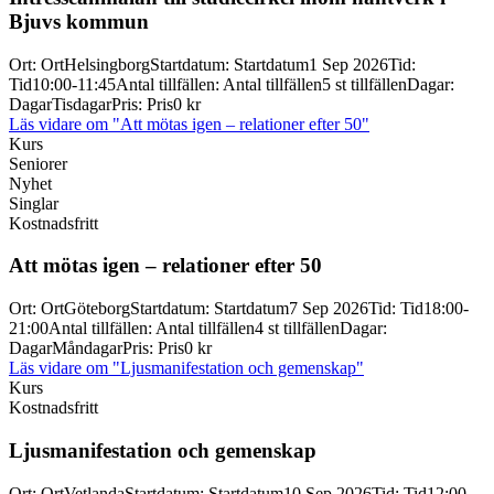
Bjuvs kommun
Ort
:
Ort
Helsingborg
Startdatum
:
Startdatum
1 Sep 2026
Tid
:
Tid
10:00-11:45
Antal tillfällen
:
Antal tillfällen
5 st tillfällen
Dagar
:
Dagar
Tisdagar
Pris
:
Pris
0 kr
Läs vidare
om "Att mötas igen – relationer efter 50"
Kurs
Seniorer
Nyhet
Singlar
Kostnadsfritt
Att mötas igen – relationer efter 50
Ort
:
Ort
Göteborg
Startdatum
:
Startdatum
7 Sep 2026
Tid
:
Tid
18:00-
21:00
Antal tillfällen
:
Antal tillfällen
4 st tillfällen
Dagar
:
Dagar
Måndagar
Pris
:
Pris
0 kr
Läs vidare
om "Ljusmanifestation och gemenskap"
Kurs
Kostnadsfritt
Ljusmanifestation och gemenskap
Ort
:
Ort
Vetlanda
Startdatum
:
Startdatum
10 Sep 2026
Tid
:
Tid
12:00-