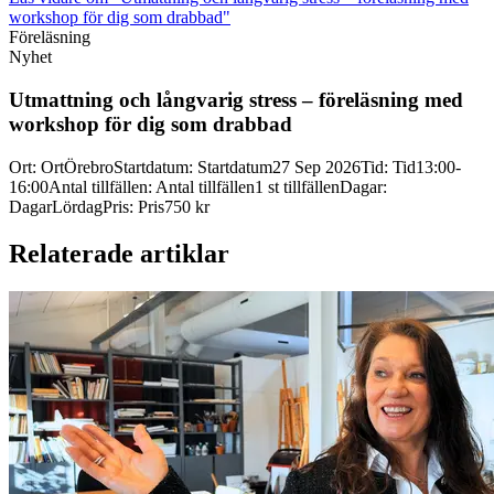
workshop för dig som drabbad"
Föreläsning
Nyhet
Utmattning och långvarig stress – föreläsning med
workshop för dig som drabbad
Ort
:
Ort
Örebro
Startdatum
:
Startdatum
27 Sep 2026
Tid
:
Tid
13:00-
16:00
Antal tillfällen
:
Antal tillfällen
1 st tillfällen
Dagar
:
Dagar
Lördag
Pris
:
Pris
750 kr
Relaterade artiklar