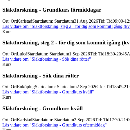
Släktforskning -
Grundkurs förmiddagar
Ort
:
Ort
Karlstad
Startdatum
:
Startdatum
31 Aug 2026
Tid
:
Tid
09:00-12
Läs vidare
om "Släktforskning, steg 2 - för dig som kommit igång (kvä
Kurs
Släktforskning, steg 2 -
för dig som kommit igång (kvä
Ort
:
Ort
Luleå
Startdatum
:
Startdatum
1 Sep 2026
Tid
:
Tid
18:30-20:45
A
Läs vidare
om "Släktforskning - Sök dina rötter"
Kurs
Släktforskning -
Sök dina rötter
Ort
:
Ort
Enköping
Startdatum
:
Startdatum
2 Sep 2026
Tid
:
Tid
18:45-21
Läs vidare
om "Släktforskning - Grundkurs kväll"
Kurs
Släktforskning -
Grundkurs kväll
Ort
:
Ort
Karlstad
Startdatum
:
Startdatum
2 Sep 2026
Tid
:
Tid
17:30-21:0
Läs vidare
om "Släktforskning - Grundkurs eftermiddag"