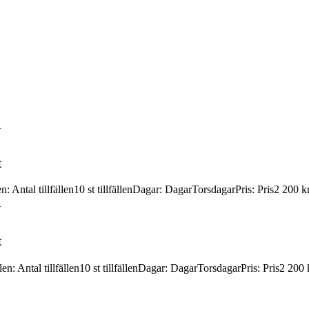
"
t
en
:
Antal tillfällen
10 st tillfällen
Dagar
:
Dagar
Torsdagar
Pris
:
Pris
2 200 k
"
t
llen
:
Antal tillfällen
10 st tillfällen
Dagar
:
Dagar
Torsdagar
Pris
:
Pris
2 200 