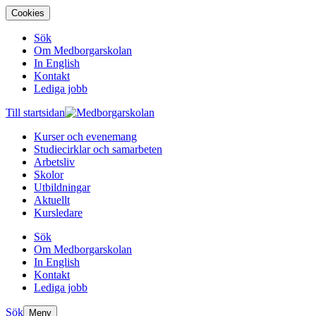
Cookies
Sök
Om Medborgarskolan
In English
Kontakt
Lediga jobb
Till startsidan
Kurser och evenemang
Studiecirklar och samarbeten
Arbetsliv
Skolor
Utbildningar
Aktuellt
Kursledare
Sök
Om Medborgarskolan
In English
Kontakt
Lediga jobb
Sök
Meny