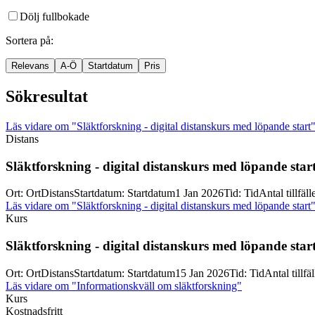
Dölj fullbokade
Sortera på
:
Relevans
A-Ö
Startdatum
Pris
Sökresultat
Läs vidare
om "Släktforskning - digital distanskurs med löpande start
Distans
Släktforskning -
digital distanskurs med löpande star
Ort
:
Ort
Distans
Startdatum
:
Startdatum
1 Jan 2026
Tid
:
Tid
Antal tillfäll
Läs vidare
om "Släktforskning - digital distanskurs med löpande start
Kurs
Släktforskning -
digital distanskurs med löpande star
Ort
:
Ort
Distans
Startdatum
:
Startdatum
15 Jan 2026
Tid
:
Tid
Antal tillfä
Läs vidare
om "Informationskväll om släktforskning"
Kurs
Kostnadsfritt