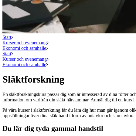
Start
Kurser och evenemang
Ekonomi och samhälle
Start
Kurser och evenemang
Ekonomi och samhälle
Släktforskning
En släktforskningskurs passar dig som är intresserad av dina rötter och
information om varifrån din släkt härstammar. Anmäl dig till en kurs i
På våra kurser i släktforskning får du lära dig hur man går igenom oli
uppställningar över dina släktband i form av antavlor och stamtavlor.
Du lär dig tyda gammal handstil