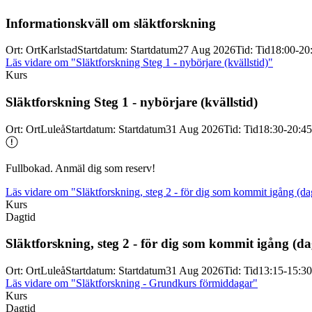
Informationskväll om släktforskning
Ort
:
Ort
Karlstad
Startdatum
:
Startdatum
27 Aug 2026
Tid
:
Tid
18:00-20
Läs vidare
om "Släktforskning Steg 1 - nybörjare (kvällstid)"
Kurs
Släktforskning Steg 1 -
nybörjare (kvällstid)
Ort
:
Ort
Luleå
Startdatum
:
Startdatum
31 Aug 2026
Tid
:
Tid
18:30-20:45
Fullbokad. Anmäl dig som reserv!
Läs vidare
om "Släktforskning, steg 2 - för dig som kommit igång (da
Kurs
Dagtid
Släktforskning, steg 2 -
för dig som kommit igång (da
Ort
:
Ort
Luleå
Startdatum
:
Startdatum
31 Aug 2026
Tid
:
Tid
13:15-15:30
Läs vidare
om "Släktforskning - Grundkurs förmiddagar"
Kurs
Dagtid