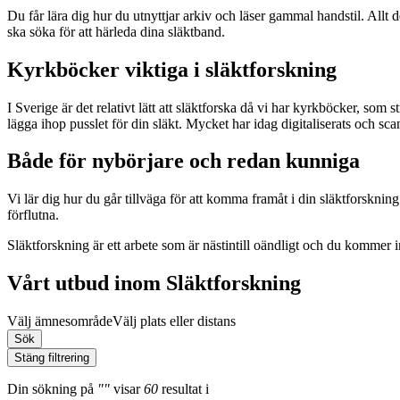
Du får lära dig hur du utnyttjar arkiv och läser gammal handstil. Allt 
ska söka för att härleda dina släktband.
Kyrkböcker viktiga i släktforskning
I Sverige är det relativt lätt att släktforska då vi har kyrkböcker, som
lägga ihop pusslet för din släkt. Mycket har idag digitaliserats och sca
Både för nybörjare och redan kunniga
Vi lär dig hur du går tillväga för att komma framåt i din släktforsknin
förflutna.
Släktforskning är ett arbete som är nästintill oändligt och du kommer i
Vårt utbud inom Släktforskning
Välj ämnesområde
Välj plats eller distans
Sök
Stäng filtrering
Din sökning
på
""
visar
60
resultat
i