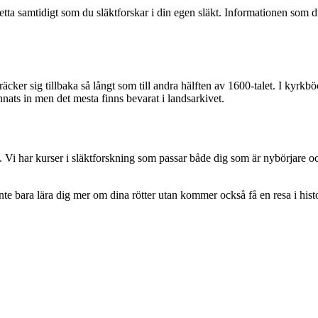
detta samtidigt som du släktforskar i din egen släkt. Informationen som d
 sträcker sig tillbaka så långt som till andra hälften av 1600-talet. I ky
nnats in men det mesta finns bevarat i landsarkivet.
g. Vi har kurser i släktforskning som passar både dig som är nybörjare oc
nte bara lära dig mer om dina rötter utan kommer också få en resa i hist