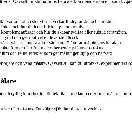
ta uttryck. Oavsett inriktning finns flera återkommande moment som bygg
knivar och olika stödytor påverkar flöde, torktid och struktur.
e, fokus och hur du leder blicken genom motivet.
, komplementfärger och hur du skapar tydliga eller subtila färgmöten.
r rymd och ger motivet ett levande uttryck.
 vått-i-vått och andra arbetssätt som förändrar målningens karaktär.
strakta former eller fritt måleri beroende på kursens fokus.
edium och relief-effekter som ger målningen djup och närvaro.
ybörjare och vana målare. Oavsett stil kan du utforska, experimentera oc
ålare
rm och tydlig introduktion till tekniken, medan mer erfarna målare kan f
rser eller distans. Du väljer själv hur du vill utvecklas.