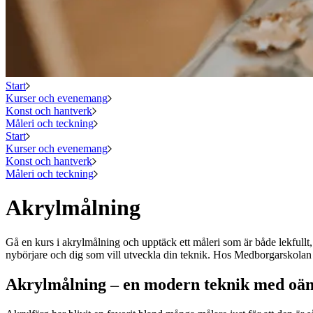
Start
Kurser och evenemang
Konst och hantverk
Måleri och teckning
Start
Kurser och evenemang
Konst och hantverk
Måleri och teckning
Akrylmålning
Gå en kurs i akrylmålning och upptäck ett måleri som är både lekfullt, 
nybörjare och dig som vill utveckla din teknik. Hos Medborgarskolan hi
Akrylmålning – en modern teknik med oän