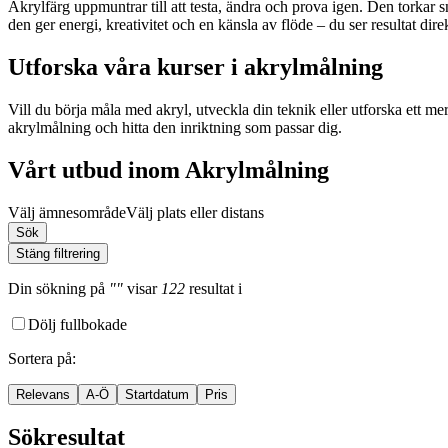
Akrylfärg uppmuntrar till att testa, ändra och prova igen. Den torkar
den ger energi, kreativitet och en känsla av flöde – du ser resultat dir
Utforska våra kurser i akrylmålning
Vill du börja måla med akryl, utveckla din teknik eller utforska ett m
akrylmålning och hitta den inriktning som passar dig.
Vårt utbud inom Akrylmålning
Välj ämnesområde
Välj plats eller distans
Sök
Stäng filtrering
Din sökning
på
""
visar
122
resultat
i
Dölj fullbokade
Sortera på
:
Relevans
A-Ö
Startdatum
Pris
Sökresultat