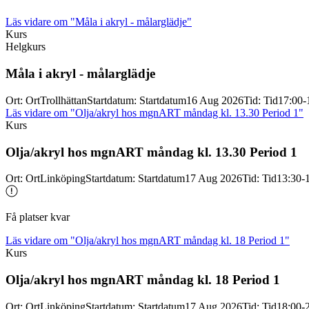
Läs vidare
om "Måla i akryl - målarglädje"
Kurs
Helgkurs
Måla i akryl -
målarglädje
Ort
:
Ort
Trollhättan
Startdatum
:
Startdatum
16 Aug 2026
Tid
:
Tid
17:00-
Läs vidare
om "Olja/akryl hos mgnART måndag kl. 13.30 Period 1"
Kurs
Olja/
akryl hos mgnART måndag kl. 13.30 Period 1
Ort
:
Ort
Linköping
Startdatum
:
Startdatum
17 Aug 2026
Tid
:
Tid
13:30-
Få platser kvar
Läs vidare
om "Olja/akryl hos mgnART måndag kl. 18 Period 1"
Kurs
Olja/
akryl hos mgnART måndag kl. 18 Period 1
Ort
:
Ort
Linköping
Startdatum
:
Startdatum
17 Aug 2026
Tid
:
Tid
18:00-