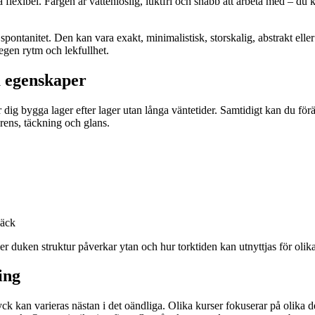
så flexibel. Färgen är vattenlöslig, luktfri och snabb att arbeta med – d
ontanitet. Den kan vara exakt, minimalistisk, storskalig, abstrakt eller 
 egen rytm och lekfullhet.
a egenskaper
r dig bygga lager efter lager utan långa väntetider. Samtidigt kan du f
arens, täckning och glans.
läck
er duken struktur påverkar ytan och hur torktiden kan utnyttjas för olika
ing
ck kan varieras nästan i det oändliga. Olika kurser fokuserar på olika de