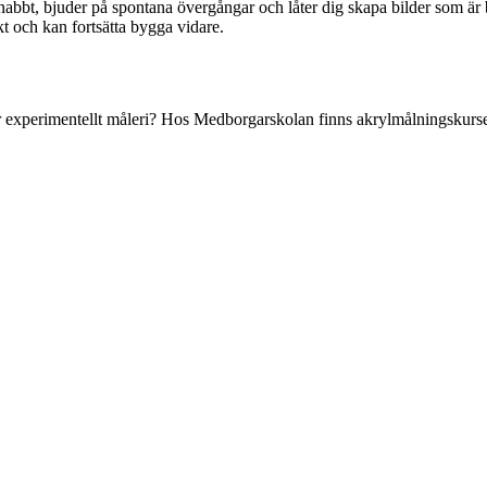
 snabbt, bjuder på spontana övergångar och låter dig skapa bilder som är
ekt och kan fortsätta bygga vidare.
er experimentellt måleri? Hos Medborgarskolan finns akrylmålningskurser 