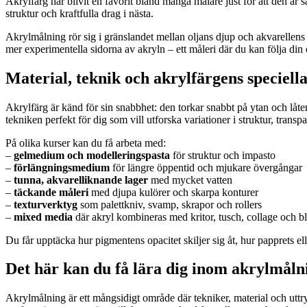
Akrylfärg har blivit en favorit bland många målare just för att den är 
struktur och kraftfulla drag i nästa.
Akrylmålning rör sig i gränslandet mellan oljans djup och akvarellens sp
mer experimentella sidorna av akryln – ett måleri där du kan följa din
Material, teknik och akrylfärgens speciell
Akrylfärg är känd för sin snabbhet: den torkar snabbt på ytan och låte
tekniken perfekt för dig som vill utforska variationer i struktur, transp
På olika kurser kan du få arbeta med:
–
gelmedium och modelleringspasta
för struktur och impasto
–
förlängningsmedium
för längre öppentid och mjukare övergångar
–
tunna, akvarelliknande lager
med mycket vatten
–
täckande måleri
med djupa kulörer och skarpa konturer
–
texturverktyg
som palettkniv, svamp, skrapor och rollers
–
mixed media
där akryl kombineras med kritor, tusch, collage och b
Du får upptäcka hur pigmentens opacitet skiljer sig åt, hur papprets ell
Det här kan du få lära dig inom akrylmåln
Akrylmålning är ett mångsidigt område där tekniker, material och uttry