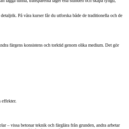
u kan lägga tunna, transparenta lager ena stunden och skapa tyngd,
detaljrik. På våra kurser får du utforska både de traditionella och de
örändra färgens konsistens och torktid genom olika medium. Det gör
 effekter.
lar – vissa betonar teknik och färglära från grunden, andra arbetar