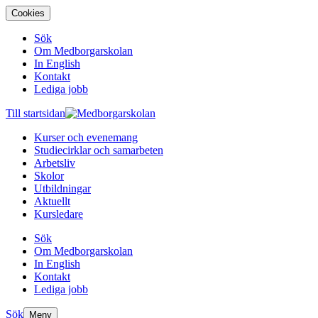
Cookies
Sök
Om Medborgarskolan
In English
Kontakt
Lediga jobb
Till startsidan
Kurser och evenemang
Studiecirklar och samarbeten
Arbetsliv
Skolor
Utbildningar
Aktuellt
Kursledare
Sök
Om Medborgarskolan
In English
Kontakt
Lediga jobb
Sök
Meny