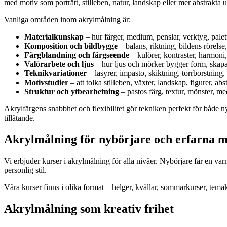
med motiv som porträtt, stilleben, natur, landskap eller mer abstrak
Vanliga områden inom akrylmålning är:
Materialkunskap
– hur färger, medium, penslar, verktyg, palett
Komposition och bildbygge
– balans, riktning, bildens rörels
Färgblandning och färgseende
– kulörer, kontraster, harmoni
Valörarbete och ljus
– hur ljus och mörker bygger form, skapa
Teknikvariationer
– lasyrer, impasto, skiktning, torrborstning,
Motivstudier
– att tolka stilleben, växter, landskap, figurer, ab
Struktur och ytbearbetning
– pastos färg, textur, mönster, m
Akrylfärgens snabbhet och flexibilitet gör tekniken perfekt för både n
tillåtande.
Akrylmålning för nybörjare och erfarna m
Vi erbjuder kurser i akrylmålning för alla nivåer. Nybörjare får en va
personlig stil.
Våra kurser finns i olika format – helger, kvällar, sommarkurser, temaku
Akrylmålning som kreativ frihet