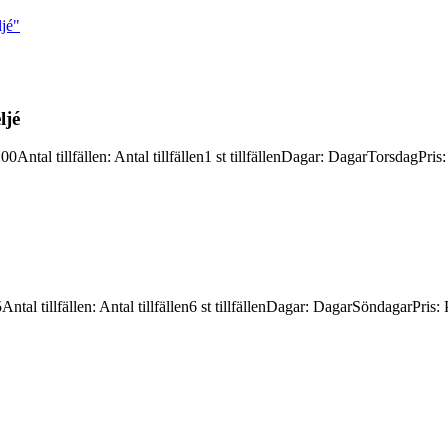
jé"
ljé
:00
Antal tillfällen
:
Antal tillfällen
1 st tillfällen
Dagar
:
Dagar
Torsdag
Pris
5
Antal tillfällen
:
Antal tillfällen
6 st tillfällen
Dagar
:
Dagar
Söndagar
Pris
: