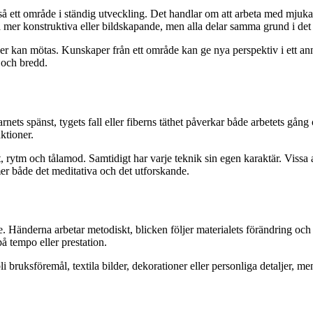
å ett område i ständig utveckling. Det handlar om att arbeta med mjuka m
 mer konstruktiva eller bildskapande, men alla delar samma grund i det
iker kan mötas. Kunskaper från ett område kan ge nya perspektiv i ett an
 och bredd.
ets spänst, tygets fall eller fiberns täthet påverkar både arbetets gång 
ktioner.
ytm och tålamod. Samtidigt har varje teknik sin egen karaktär. Vissa
r både det meditativa och det utforskande.
e. Händerna arbetar metodiskt, blicken följer materialets förändring och 
å tempo eller prestation.
i bruksföremål, textila bilder, dekorationer eller personliga detaljer, me