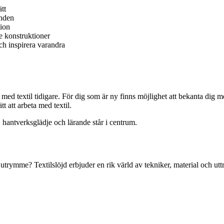
ätt
anden
ion
e konstruktioner
ch inspirera varandra
 med textil tidigare. För dig som är ny finns möjlighet att bekanta dig m
t att arbeta med textil.
, hantverksglädje och lärande står i centrum.
utrymme? Textilslöjd erbjuder en rik värld av tekniker, material och uttry