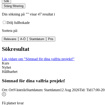
Sök
Stäng filtrering
Din sökning
på
""
visar
47
resultat
i
Dölj fullbokade
Sortera på
:
Relevans
A-Ö
Startdatum
Pris
Sökresultat
Läs vidare
om "Sömnad för dina valfria projekt!"
Kurs
Nyhet
Hållbarhet
Sömnad för dina valfria projekt!
Ort
:
Ort
Västerås
Startdatum
:
Startdatum
12 Aug 2026
Tid
:
Tid
17:00-20
Få platser kvar