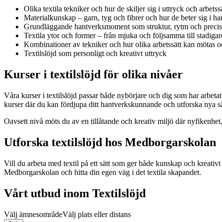
Olika textila tekniker och hur de skiljer sig i uttryck och arbetss
Materialkunskap – garn, tyg och fibrer och hur de beter sig i h
Grundläggande hantverksmoment som struktur, rytm och precis
Textila ytor och former – från mjuka och följsamma till stadigar
Kombinationer av tekniker och hur olika arbetssätt kan mötas o
Textilslöjd som personligt och kreativt uttryck
Kurser i textilslöjd för olika nivåer
Våra kurser i textilslöjd passar både nybörjare och dig som har arbetat
kurser där du kan fördjupa ditt hantverkskunnande och utforska nya sät
Oavsett nivå möts du av en tillåtande och kreativ miljö där nyfikenhet
Utforska textilslöjd hos Medborgarskolan
Vill du arbeta med textil på ett sätt som ger både kunskap och kreativt 
Medborgarskolan och hitta din egen väg i det textila skapandet.
Vårt utbud inom Textilslöjd
Välj ämnesområde
Välj plats eller distans