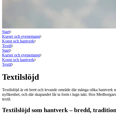
Start
Kurser och evenemang
Konst och hantverk
Textil
Start
Kurser och evenemang
Konst och hantverk
Textil
Textilslöjd
Textilslöjd är ett brett och levande område där många olika hantverk 
nyfikenhet, och där skapandet får ta form i lugn takt. Hos Medborgarsko
textil.
Textilslöjd som hantverk – bredd, traditio