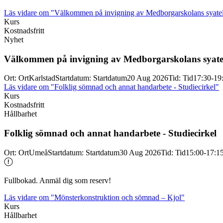
Läs vidare
om "Välkommen på invigning av Medborgarskolans syatel
Kurs
Kostnadsfritt
Nyhet
Välkommen på invigning av Medborgarskolans syate
Ort
:
Ort
Karlstad
Startdatum
:
Startdatum
20 Aug 2026
Tid
:
Tid
17:30-19
Läs vidare
om "Folklig sömnad och annat handarbete - Studiecirkel"
Kurs
Kostnadsfritt
Hållbarhet
Folklig sömnad och annat handarbete -
Studiecirkel
Ort
:
Ort
Umeå
Startdatum
:
Startdatum
30 Aug 2026
Tid
:
Tid
15:00-17:1
Fullbokad. Anmäl dig som reserv!
Läs vidare
om "Mönsterkonstruktion och sömnad – Kjol"
Kurs
Hållbarhet