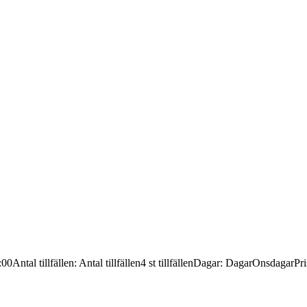
:00
Antal tillfällen
:
Antal tillfällen
4 st tillfällen
Dagar
:
Dagar
Onsdagar
Pri