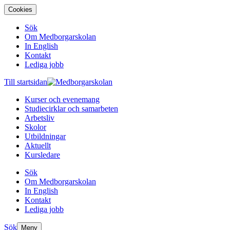
Cookies
Sök
Om Medborgarskolan
In English
Kontakt
Lediga jobb
Till startsidan
Kurser och evenemang
Studiecirklar och samarbeten
Arbetsliv
Skolor
Utbildningar
Aktuellt
Kursledare
Sök
Om Medborgarskolan
In English
Kontakt
Lediga jobb
Sök
Meny