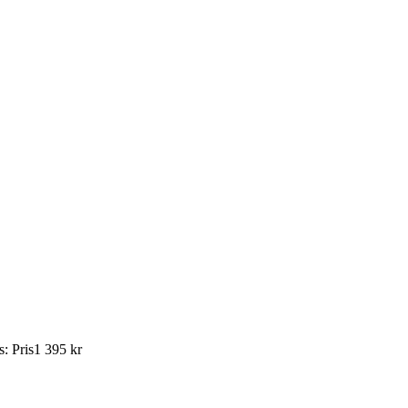
s
:
Pris
1 395 kr