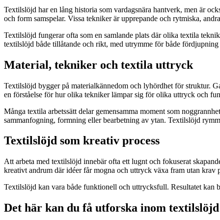
Textilslöjd har en lång historia som vardagsnära hantverk, men är ocks
och form samspelar. Vissa tekniker är upprepande och rytmiska, andra
Textilslöjd fungerar ofta som en samlande plats där olika textila tekn
textilslöjd både tillåtande och rikt, med utrymme för både fördjupning
Material, tekniker och textila uttryck
Textilslöjd bygger på materialkännedom och lyhördhet för struktur. Garn
en förståelse för hur olika tekniker lämpar sig för olika uttryck och fun
Många textila arbetssätt delar gemensamma moment som noggrannhet, r
sammanfogning, formning eller bearbetning av ytan. Textilslöjd rymme
Textilslöjd som kreativ process
Att arbeta med textilslöjd innebär ofta ett lugnt och fokuserat skapand
kreativt andrum där idéer får mogna och uttryck växa fram utan krav p
Textilslöjd kan vara både funktionell och uttrycksfull. Resultatet kan bl
Det här kan du få utforska inom textilslöjd