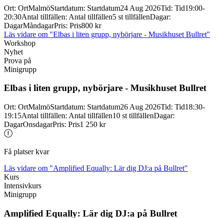
Ort
:
Ort
Malmö
Startdatum
:
Startdatum
24 Aug 2026
Tid
:
Tid
19:00-
20:30
Antal tillfällen
:
Antal tillfällen
5 st tillfällen
Dagar
:
Dagar
Måndagar
Pris
:
Pris
800 kr
Läs vidare
om "Elbas i liten grupp, nybörjare - Musikhuset Bullret"
Workshop
Nyhet
Prova på
Minigrupp
Elbas i liten grupp, nybörjare -
Musikhuset Bullret
Ort
:
Ort
Malmö
Startdatum
:
Startdatum
26 Aug 2026
Tid
:
Tid
18:30-
19:15
Antal tillfällen
:
Antal tillfällen
10 st tillfällen
Dagar
:
Dagar
Onsdagar
Pris
:
Pris
1 250 kr
Få platser kvar
Läs vidare
om "Amplified Equally: Lär dig DJ:a på Bullret"
Kurs
Intensivkurs
Minigrupp
Amplified Equally: Lär dig DJ:a på Bullret