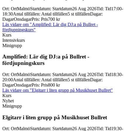
Ort
:
Ort
Malmö
Startdatum
:
Startdatum
26 Aug 2026
Tid
:
Tid
17:00-
18:30
Antal tillfällen
:
Antal tillfällen
5 st tillfällen
Dagar
:
Dagar
Onsdagar
Pris
:
Pris
700 kr
Läs vidare
om "Amplified: Lär dig DJ:a på Bullret -
fördjupningskurs"
Kurs
Intensivkurs
Minigrupp
Amplified: Lär dig DJ:a på Bullret -
fördjupningskurs
Ort
:
Ort
Malmö
Startdatum
:
Startdatum
26 Aug 2026
Tid
:
Tid
18:30-
20:00
Antal tillfällen
:
Antal tillfällen
5 st tillfällen
Dagar
:
Dagar
Onsdagar
Pris
:
Pris
800 kr
Läs vidare
om "Elgitarr i liten grupp på Musikhuset Bullret"
Kurs
Nyhet
Minigrupp
Elgitarr i liten grupp på Musikhuset Bullret
Ort
:
Ort
Malmö
Startdatum
:
Startdatum
26 Aug 2026
Tid
:
Tid
19:30-