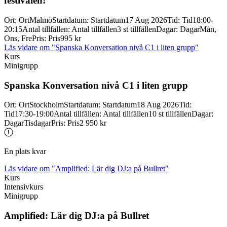
festivalen!
Ort
:
Ort
Malmö
Startdatum
:
Startdatum
17 Aug 2026
Tid
:
Tid
18:00-
20:15
Antal tillfällen
:
Antal tillfällen
3 st tillfällen
Dagar
:
Dagar
Mån,
Ons, Fre
Pris
:
Pris
995 kr
Läs vidare
om "Spanska Konversation nivå C1 i liten grupp"
Kurs
Minigrupp
Spanska Konversation nivå C1 i liten grupp
Ort
:
Ort
Stockholm
Startdatum
:
Startdatum
18 Aug 2026
Tid
:
Tid
17:30-19:00
Antal tillfällen
:
Antal tillfällen
10 st tillfällen
Dagar
:
Dagar
Tisdagar
Pris
:
Pris
2 950 kr
En plats kvar
Läs vidare
om "Amplified: Lär dig DJ:a på Bullret"
Kurs
Intensivkurs
Minigrupp
Amplified: Lär dig DJ:a på Bullret