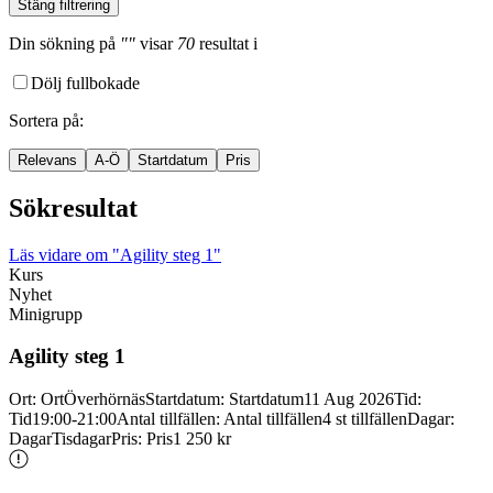
Stäng filtrering
Din sökning
på
""
visar
70
resultat
i
Dölj fullbokade
Sortera på
:
Relevans
A-Ö
Startdatum
Pris
Sökresultat
Läs vidare
om "Agility steg 1"
Kurs
Nyhet
Minigrupp
Agility steg 1
Ort
:
Ort
Överhörnäs
Startdatum
:
Startdatum
11 Aug 2026
Tid
:
Tid
19:00-21:00
Antal tillfällen
:
Antal tillfällen
4 st tillfällen
Dagar
:
Dagar
Tisdagar
Pris
:
Pris
1 250 kr