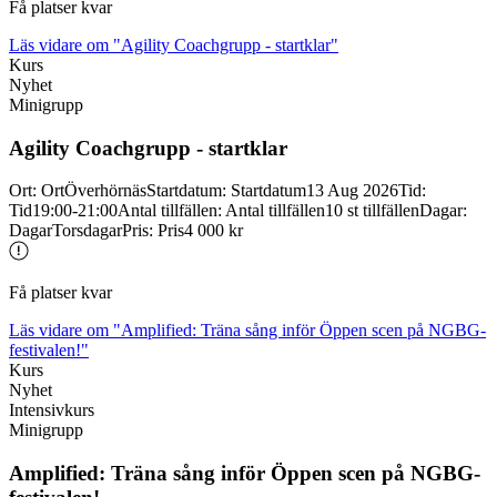
Få platser kvar
Läs vidare
om "Agility Coachgrupp - startklar"
Kurs
Nyhet
Minigrupp
Agility Coachgrupp -
startklar
Ort
:
Ort
Överhörnäs
Startdatum
:
Startdatum
13 Aug 2026
Tid
:
Tid
19:00-21:00
Antal tillfällen
:
Antal tillfällen
10 st tillfällen
Dagar
:
Dagar
Torsdagar
Pris
:
Pris
4 000 kr
Få platser kvar
Läs vidare
om "Amplified: Träna sång inför Öppen scen på NGBG-
festivalen!"
Kurs
Nyhet
Intensivkurs
Minigrupp
Amplified: Träna sång inför Öppen scen på NGBG-