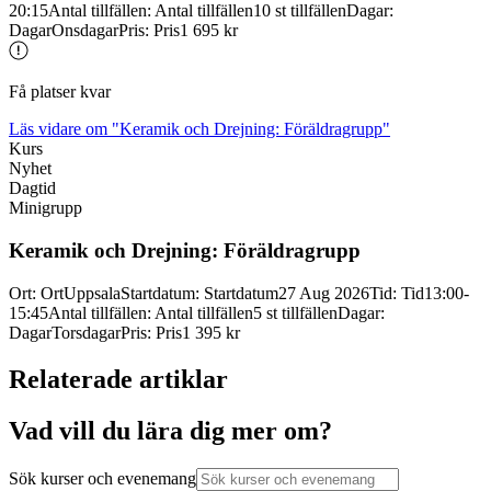
20:15
Antal tillfällen
:
Antal tillfällen
10 st tillfällen
Dagar
:
Dagar
Onsdagar
Pris
:
Pris
1 695 kr
Få platser kvar
Läs vidare
om "Keramik och Drejning: Föräldragrupp"
Kurs
Nyhet
Dagtid
Minigrupp
Keramik och Drejning: Föräldragrupp
Ort
:
Ort
Uppsala
Startdatum
:
Startdatum
27 Aug 2026
Tid
:
Tid
13:00-
15:45
Antal tillfällen
:
Antal tillfällen
5 st tillfällen
Dagar
:
Dagar
Torsdagar
Pris
:
Pris
1 395 kr
Relaterade artiklar
Vad vill du lära dig mer om?
Sök kurser och evenemang