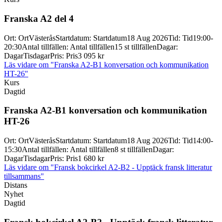
Franska A2 del 4
Ort
:
Ort
Västerås
Startdatum
:
Startdatum
18 Aug 2026
Tid
:
Tid
19:00-
20:30
Antal tillfällen
:
Antal tillfällen
15 st tillfällen
Dagar
:
Dagar
Tisdagar
Pris
:
Pris
3 095 kr
Läs vidare
om "Franska A2-B1 konversation och kommunikation
HT-26"
Kurs
Dagtid
Franska A2-
B1 konversation och kommunikation
HT-
26
Ort
:
Ort
Västerås
Startdatum
:
Startdatum
18 Aug 2026
Tid
:
Tid
14:00-
15:30
Antal tillfällen
:
Antal tillfällen
8 st tillfällen
Dagar
:
Dagar
Tisdagar
Pris
:
Pris
1 680 kr
Läs vidare
om "Fransk bokcirkel A2-B2 - Upptäck fransk litteratur
tillsammans"
Distans
Nyhet
Dagtid