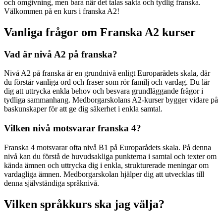
och omgivning, men bara när det talas sakta och tydlig franska.
Välkommen på en kurs i franska A2!
Vanliga frågor om Franska A2 kurser
Vad är nivå A2 på franska?
Nivå A2 på franska är en grundnivå enligt Europarådets skala, där
du förstår vanliga ord och fraser som rör familj och vardag. Du lär
dig att uttrycka enkla behov och besvara grundläggande frågor i
tydliga sammanhang. Medborgarskolans A2-kurser bygger vidare på
baskunskaper för att ge dig säkerhet i enkla samtal.
Vilken nivå motsvarar franska 4?
Franska 4 motsvarar ofta nivå B1 på Europarådets skala. På denna
nivå kan du förstå de huvudsakliga punkterna i samtal och texter om
kända ämnen och uttrycka dig i enkla, strukturerade meningar om
vardagliga ämnen. Medborgarskolan hjälper dig att utvecklas till
denna självständiga språknivå.
Vilken språkkurs ska jag välja?