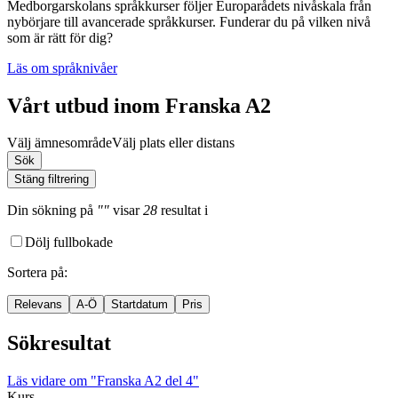
Medborgarskolans språkkurser följer Europarådets nivåskala från
nybörjare till avancerade språkkurser. Funderar du på vilken nivå
som är rätt för dig?
Läs om språknivåer
Vårt utbud inom Franska A2
Välj ämnesområde
Välj plats eller distans
Sök
Stäng filtrering
Din sökning
på
""
visar
28
resultat
i
Dölj fullbokade
Sortera på
:
Relevans
A-Ö
Startdatum
Pris
Sökresultat
Läs vidare
om "Franska A2 del 4"
Kurs