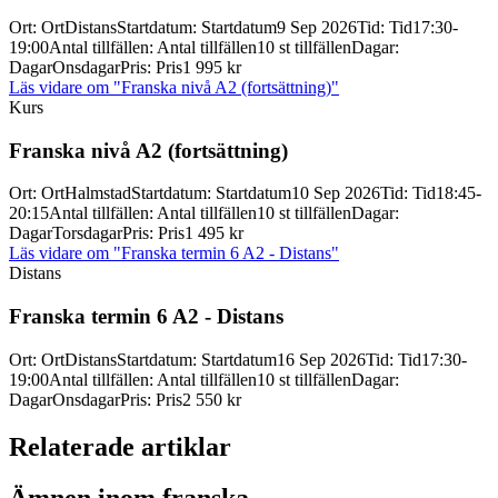
Ort
:
Ort
Distans
Startdatum
:
Startdatum
9 Sep 2026
Tid
:
Tid
17:30-
19:00
Antal tillfällen
:
Antal tillfällen
10 st tillfällen
Dagar
:
Dagar
Onsdagar
Pris
:
Pris
1 995 kr
Läs vidare
om "Franska nivå A2 (fortsättning)"
Kurs
Franska nivå A2 (fortsättning)
Ort
:
Ort
Halmstad
Startdatum
:
Startdatum
10 Sep 2026
Tid
:
Tid
18:45-
20:15
Antal tillfällen
:
Antal tillfällen
10 st tillfällen
Dagar
:
Dagar
Torsdagar
Pris
:
Pris
1 495 kr
Läs vidare
om "Franska termin 6 A2 - Distans"
Distans
Franska termin 6 A2 -
Distans
Ort
:
Ort
Distans
Startdatum
:
Startdatum
16 Sep 2026
Tid
:
Tid
17:30-
19:00
Antal tillfällen
:
Antal tillfällen
10 st tillfällen
Dagar
:
Dagar
Onsdagar
Pris
:
Pris
2 550 kr
Relaterade artiklar