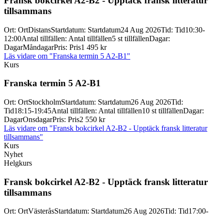
Fransk bokcirkel A2-
B2 -
Upptäck fransk litteratur
tillsammans
Ort
:
Ort
Distans
Startdatum
:
Startdatum
24 Aug 2026
Tid
:
Tid
10:30-
12:00
Antal tillfällen
:
Antal tillfällen
5 st tillfällen
Dagar
:
Dagar
Måndagar
Pris
:
Pris
1 495 kr
Läs vidare
om "Franska termin 5 A2-B1"
Kurs
Franska termin 5 A2-
B1
Ort
:
Ort
Stockholm
Startdatum
:
Startdatum
26 Aug 2026
Tid
:
Tid
18:15-19:45
Antal tillfällen
:
Antal tillfällen
10 st tillfällen
Dagar
:
Dagar
Onsdagar
Pris
:
Pris
2 550 kr
Läs vidare
om "Fransk bokcirkel A2-B2 - Upptäck fransk litteratur
tillsammans"
Kurs
Nyhet
Helgkurs
Fransk bokcirkel A2-
B2 -
Upptäck fransk litteratur
tillsammans
Ort
:
Ort
Västerås
Startdatum
:
Startdatum
26 Aug 2026
Tid
:
Tid
17:00-