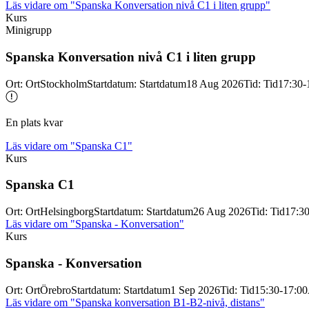
Läs vidare
om "Spanska Konversation nivå C1 i liten grupp"
Kurs
Minigrupp
Spanska Konversation nivå C1 i liten grupp
Ort
:
Ort
Stockholm
Startdatum
:
Startdatum
18 Aug 2026
Tid
:
Tid
17:30-
En plats kvar
Läs vidare
om "Spanska C1"
Kurs
Spanska C1
Ort
:
Ort
Helsingborg
Startdatum
:
Startdatum
26 Aug 2026
Tid
:
Tid
17:30
Läs vidare
om "Spanska - Konversation"
Kurs
Spanska -
Konversation
Ort
:
Ort
Örebro
Startdatum
:
Startdatum
1 Sep 2026
Tid
:
Tid
15:30-17:00
Läs vidare
om "Spanska konversation B1-B2-nivå, distans"