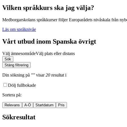
Vilken språkkurs ska jag välja?
Medborgarskolans språkkurser följer Europarådets nivåskala från nybör
Läs om språknivåe
Vårt utbud inom Spanska övrigt
Välj ämnesområde
Välj plats eller distans
Sök
Stäng filtrering
Din sökning
på
""
visar
20
resultat
i
Dölj fullbokade
Sortera på
:
Relevans
A-Ö
Startdatum
Pris
Sökresultat