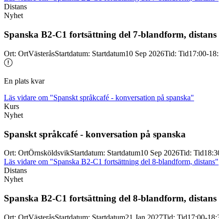
Distans
Nyhet
Spanska B2-
C1 fortsättning del 7-
blandform, distans
Ort
:
Ort
Västerås
Startdatum
:
Startdatum
10 Sep 2026
Tid
:
Tid
17:00-18
En plats kvar
Läs vidare
om "Spanskt språkcafé - konversation på spanska"
Kurs
Nyhet
Spanskt språkcafé -
konversation på spanska
Ort
:
Ort
Örnsköldsvik
Startdatum
:
Startdatum
10 Sep 2026
Tid
:
Tid
18:3
Läs vidare
om "Spanska B2-C1 fortsättning del 8-blandform, distans"
Distans
Nyhet
Spanska B2-
C1 fortsättning del 8-
blandform, distans
Ort
:
Ort
Västerås
Startdatum
:
Startdatum
21 Jan 2027
Tid
:
Tid
17:00-18: