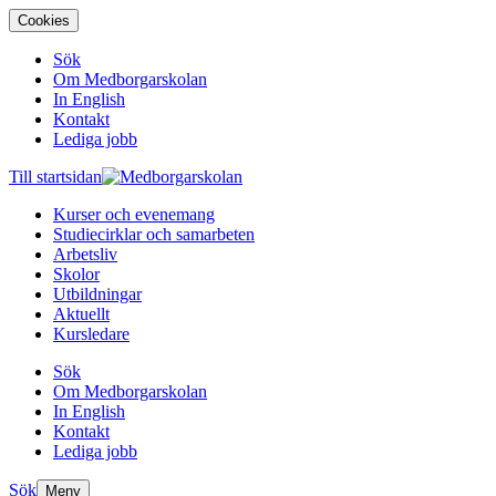
Cookies
Sök
Om Medborgarskolan
In English
Kontakt
Lediga jobb
Till startsidan
Kurser och evenemang
Studiecirklar och samarbeten
Arbetsliv
Skolor
Utbildningar
Aktuellt
Kursledare
Sök
Om Medborgarskolan
In English
Kontakt
Lediga jobb
Sök
Meny