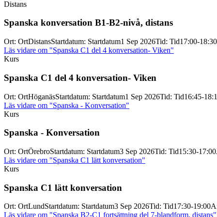
Distans
Spanska konversation B1-
B2-
nivå, distans
Ort
:
Ort
Distans
Startdatum
:
Startdatum
1 Sep 2026
Tid
:
Tid
17:00-18:30
Läs vidare
om "Spanska C1 del 4 konversation- Viken"
Kurs
Spanska C1 del 4 konversation-
Viken
Ort
:
Ort
Höganäs
Startdatum
:
Startdatum
1 Sep 2026
Tid
:
Tid
16:45-18:
Läs vidare
om "Spanska - Konversation"
Kurs
Spanska -
Konversation
Ort
:
Ort
Örebro
Startdatum
:
Startdatum
3 Sep 2026
Tid
:
Tid
15:30-17:00
Läs vidare
om "Spanska C1 lätt konversation"
Kurs
Spanska C1 lätt konversation
Ort
:
Ort
Lund
Startdatum
:
Startdatum
3 Sep 2026
Tid
:
Tid
17:30-19:00
An
Läs vidare
om "Spanska B2-C1 fortsättning del 7-blandform, distans"