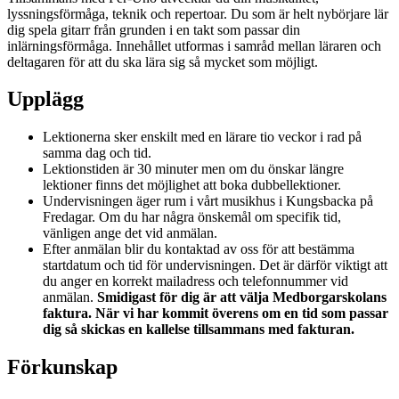
lyssningsförmåga, teknik och repertoar. Du som är helt nybörjare lär
dig spela gitarr från grunden i en takt som passar din
inlärningsförmåga. Innehållet utformas i samråd mellan läraren och
deltagaren för att du ska lära sig så mycket som möjligt.
Upplägg
Lektionerna sker enskilt med en lärare tio veckor i rad på
samma dag och tid.
Lektionstiden är 30 minuter men om du önskar längre
lektioner finns det möjlighet att boka dubbellektioner.
Undervisningen äger rum i vårt musikhus i Kungsbacka på
Fredagar. Om du har några önskemål om specifik tid,
vänligen ange det vid anmälan.
Efter anmälan blir du kontaktad av oss för att bestämma
startdatum och tid för undervisningen. Det är därför viktigt att
du anger en korrekt mailadress och telefonnummer vid
anmälan.
Smidigast för dig är att välja Medborgarskolans
faktura. När vi har kommit överens om en tid som passar
dig så skickas en kallelse tillsammans med fakturan.
Förkunskap