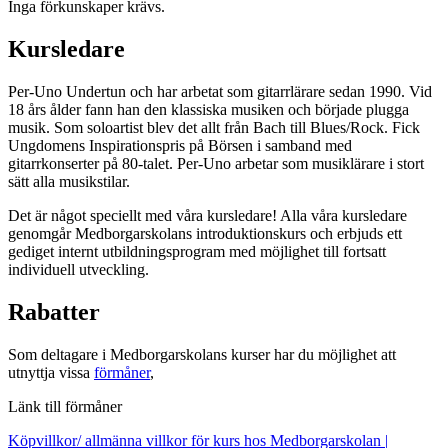
Inga förkunskaper krävs.
Kursledare
Per-Uno Undertun och har arbetat som gitarrlärare sedan 1990. Vid
18 års ålder fann han den klassiska musiken och började plugga
musik. Som soloartist blev det allt från Bach till Blues/Rock. Fick
Ungdomens Inspirationspris på Börsen i samband med
gitarrkonserter på 80-talet. Per-Uno arbetar som musiklärare i stort
sätt alla musikstilar.
Det är något speciellt med våra kursledare! Alla våra kursledare
genomgår Medborgarskolans introduktionskurs och erbjuds ett
gediget internt utbildningsprogram med möjlighet till fortsatt
individuell utveckling.
Rabatter
Som deltagare i Medborgarskolans kurser har du möjlighet att
utnyttja vissa
förmåner
,
Länk till förmåner
Köpvillkor/ allmänna villkor för kurs hos Medborgarskolan |