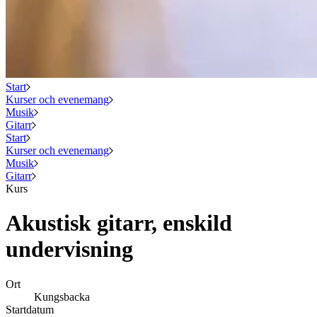
Start
Kurser och evenemang
Musik
Gitarr
Start
Kurser och evenemang
Musik
Gitarr
Kurs
Akustisk gitarr, enskild
undervisning
Ort
Kungsbacka
Startdatum