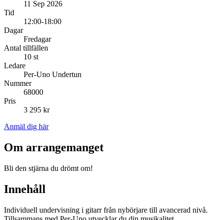
11 Sep 2026
Tid
12:00-18:00
Dagar
Fredagar
Antal tillfällen
10 st
Ledare
Per-Uno Undertun
Nummer
68000
Pris
3 295 kr
Anmäl dig här
Om arrangemanget
Bli den stjärna du drömt om!
Innehåll
Individuell undervisning i gitarr från nybörjare till avancerad nivå.
Tillsammans med Per-Uno utvecklar du din musikalitet,