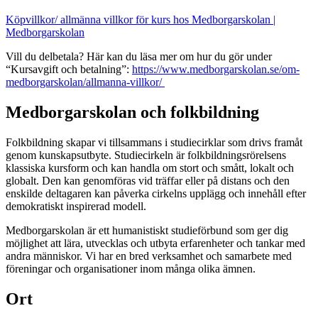
Köpvillkor/ allmänna villkor för kurs hos Medborgarskolan |
Medborgarskolan
Vill du delbetala? Här kan du läsa mer om hur du gör under
“Kursavgift och betalning”:
https://www.medborgarskolan.se/om-
medborgarskolan/allmanna-villkor/
Medborgarskolan och folkbildning
Folkbildning skapar vi tillsammans i studiecirklar som drivs framåt
genom kunskapsutbyte. Studiecirkeln är folkbildningsrörelsens
klassiska kursform och kan handla om stort och smått, lokalt och
globalt. Den kan genomföras vid träffar eller på distans och den
enskilde deltagaren kan påverka cirkelns upplägg och innehåll efter
demokratiskt inspirerad modell.
Medborgarskolan är ett humanistiskt studieförbund som ger dig
möjlighet att lära, utvecklas och utbyta erfarenheter och tankar med
andra människor. Vi har en bred verksamhet och samarbete med
föreningar och organisationer inom många olika ämnen.
Ort