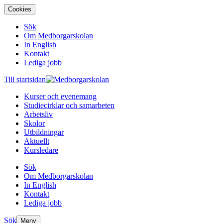
Cookies
Sök
Om Medborgarskolan
In English
Kontakt
Lediga jobb
Till startsidan
Kurser och evenemang
Studiecirklar och samarbeten
Arbetsliv
Skolor
Utbildningar
Aktuellt
Kursledare
Sök
Om Medborgarskolan
In English
Kontakt
Lediga jobb
Sök
Meny