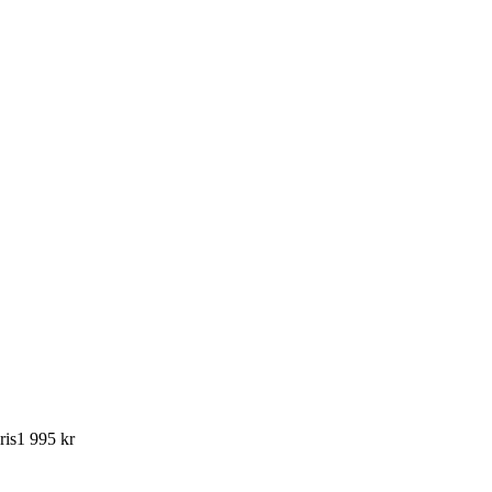
ris
1 995 kr