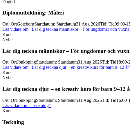
Dagtid
Diplomutbildning: Måleri
Ort
:
Ort
Göteborg
Startdatum
:
Startdatum
31 Aug 2026
Tid
:
Tid
09:00-1
Läs vidare
om "Lär dig teckna människor – För ungdomar och vuxna 
Kurs
Nyhet
Lär dig teckna människor – För ungdomar och vuxna
Ort
:
Ort
Jönköping
Startdatum
:
Startdatum
31 Aug 2026
Tid
:
Tid
18:00-
Läs vidare
om "Lär dig teckna djur – en kreativ kurs för barn 9–12 år
Kurs
Nyhet
Lär dig teckna djur – en kreativ kurs för barn 9–12 å
Ort
:
Ort
Jönköping
Startdatum
:
Startdatum
31 Aug 2026
Tid
:
Tid
16:00-
Läs vidare
om "Teckning"
Kurs
Teckning