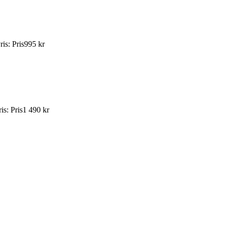
ris
:
Pris
995 kr
ris
:
Pris
1 490 kr