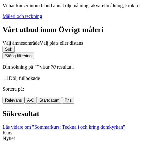
Vi har kurser inom bland annat oljemålning, akvarellmålning, kroki oc
Måleri och teckning
Vårt utbud inom Övrigt måleri
Välj ämnesområde
Välj plats eller distans
Sök
Stäng filtrering
Din sökning
på
""
visar
70
resultat
i
Dölj fullbokade
Sortera på
:
Relevans
A-Ö
Startdatum
Pris
Sökresultat
Läs vidare
om "Sommarkurs: Teckna i och kring domkyrkan"
Kurs
Nyhet