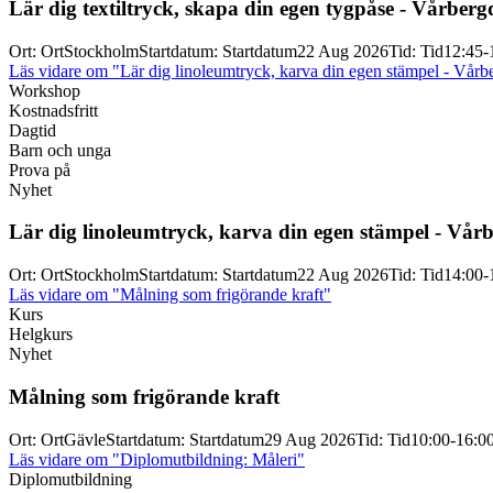
Lär dig textiltryck, skapa din egen tygpåse -
Vårberg
Ort
:
Ort
Stockholm
Startdatum
:
Startdatum
22 Aug 2026
Tid
:
Tid
12:45-
Läs vidare
om "Lär dig linoleumtryck, karva din egen stämpel - Vår
Workshop
Kostnadsfritt
Dagtid
Barn och unga
Prova på
Nyhet
Lär dig linoleumtryck, karva din egen stämpel -
Vårb
Ort
:
Ort
Stockholm
Startdatum
:
Startdatum
22 Aug 2026
Tid
:
Tid
14:00-
Läs vidare
om "Målning som frigörande kraft"
Kurs
Helgkurs
Nyhet
Målning som frigörande kraft
Ort
:
Ort
Gävle
Startdatum
:
Startdatum
29 Aug 2026
Tid
:
Tid
10:00-16:0
Läs vidare
om "Diplomutbildning: Måleri"
Diplomutbildning