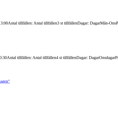
13:00
Antal tillfällen
:
Antal tillfällen
3 st tillfällen
Dagar
:
Dagar
Mån-Ons
P
0:30
Antal tillfällen
:
Antal tillfällen
4 st tillfällen
Dagar
:
Dagar
Onsdagar
P
dagen"