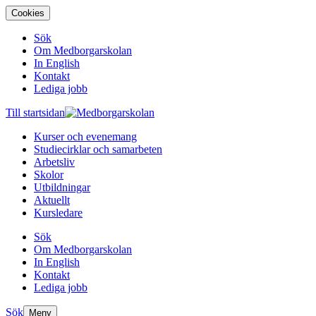
Cookies
Sök
Om Medborgarskolan
In English
Kontakt
Lediga jobb
Till startsidan
Kurser och evenemang
Studiecirklar och samarbeten
Arbetsliv
Skolor
Utbildningar
Aktuellt
Kursledare
Sök
Om Medborgarskolan
In English
Kontakt
Lediga jobb
Sök
Meny