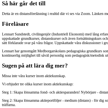
Så här går det till
Detta är en distansföreläsning i realtid där vi ses via Zoom. Länken m
Föreläsare
Lennart Sundstedt, civilingenjör (Industriell Ekonomi) med lång erfare
uppskattade grundkurser, distanskurser och även fortsättningskurs och 
sätt förklarade svar på våra frågor. Uppskattade våra diskussioner i gru
Lennart har genomgått Medborgarskolans pedagogiska grundkurs som är 
kontinuerlig möjlighet till såväl personlig som pedagogisk/metodisk u
Sugen på att lära dig mer?
Missa inte våra kurser inom aktiekunskap.
Vi erbjuder tre olika kurser inom aktiekunskap:
Steg 1: Skapa lönsamma fond- och aktiesparanden! Nybörjare - distans
Steg 2: Skapa lönsamma aktieportföljer - medium (distans) - för dig som
träffarna.