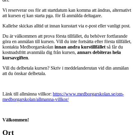
Vi reserverar oss för att startdatum kan komma att ändras, alternativt
att kursen ej kan starta pga. för få anmälda deltagare.
Kallelse skickas alltid ut innan kursstart via e-post eller vanligt post.
Du är välkommen att prova första tillfället, du behöver fortfarande
göra en anmälan till kursen. Vill du inte fortsätta efter första tillfället,
kontakta Medborgarskolan
innan andra kurstillfället
så får du
kostnadsfritt avanmäla dig från kursen,
annars debiteras hela
kursavgiften
.
Vill du delbetala kursen? Skriv i meddelanderutan vid din anmälan
att du önskar delbetala.
Länk till allmänna villkor:
https://www.medborgarskolan.se/om-
medborgarskolan/allmanna-villkor/
Välkommen!
Ort