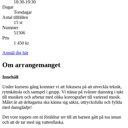
18:30-19:30
Dagar
Torsdagar
Antal tillfällen
15 st
Nummer
51506
Pris
1 450 kr
Anmäl dig här
Om arrangemanget
Innehåll
Under kursens gång kommer vi att fokusera på att utveckla teknik,
rytmkänsla och samspel i grupp. Vi tränar på svårare danssteg i takt
till musiken och arbetar med olika koreografier till varierad musik.
Målet är att deltagarna ska känna sig säkra, uttrycksfulla och fyllda
med dansglädje!
Det vore toppen om ni föräldrar ser till att barnen gått på toa innan
och att de tar med sig vattenflaska.