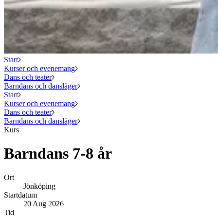
Start
Kurser och evenemang
Dans och teater
Barndans och dansläger
Start
Kurser och evenemang
Dans och teater
Barndans och dansläger
Kurs
Barndans 7-8 år
Ort
Jönköping
Startdatum
20 Aug 2026
Tid