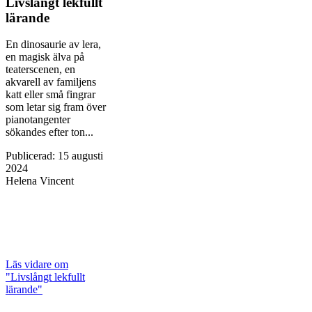
Livslångt lekfullt
lärande
En dinosaurie av lera,
en magisk älva på
teaterscenen, en
akvarell av familjens
katt eller små fingrar
som letar sig fram över
pianotangenter
sökandes efter ton...
Publicerad
:
15 augusti
2024
Helena Vincent
Läs vidare
om
"Livslångt lekfullt
lärande"