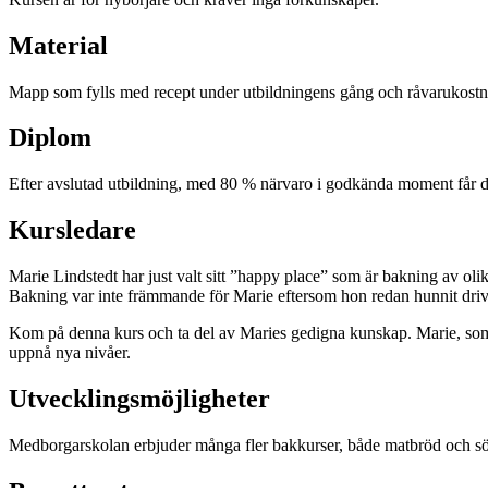
Material
Mapp som fylls med recept under utbildningens gång och råvarukostnad 
Diplom
Efter avslutad utbildning, med 80 % närvaro i godkända moment får d
Kursledare
Marie Lindstedt har just valt sitt ”happy place” som är bakning av olika
Bakning var inte främmande för Marie eftersom hon redan hunnit driva 
Kom på denna kurs och ta del av Maries gedigna kunskap. Marie, som 
uppnå nya nivåer.
Utvecklingsmöjligheter
Medborgarskolan erbjuder många fler bakkurser, både matbröd och sö