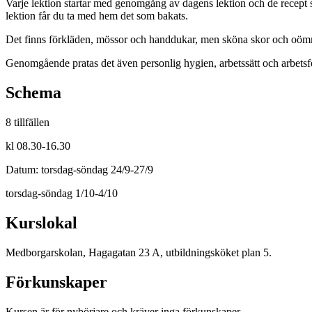
Varje lektion startar med genomgång av dagens lektion och de recept s
lektion får du ta med hem det som bakats.
Det finns förkläden, mössor och handdukar, men sköna skor och oö
Genomgående pratas det även personlig hygien, arbetssätt och arbetsfö
Schema
8 tillfällen
kl 08.30-16.30
Datum: torsdag-söndag 24/9-27/9
torsdag-söndag 1/10-4/10
Kurslokal
Medborgarskolan, Hagagatan 23 A, utbildningsköket plan 5.
Förkunskaper
Kursen är för nybörjare och kräver inga förkunskaper.