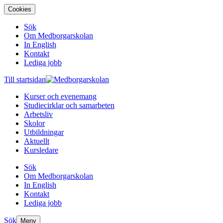
Cookies
Sök
Om Medborgarskolan
In English
Kontakt
Lediga jobb
Till startsidan
Kurser och evenemang
Studiecirklar och samarbeten
Arbetsliv
Skolor
Utbildningar
Aktuellt
Kursledare
Sök
Om Medborgarskolan
In English
Kontakt
Lediga jobb
Sök
Meny