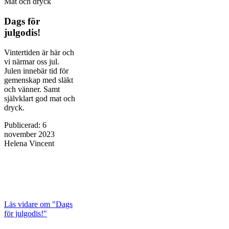
Mat och dryck
Dags för
julgodis!
Vintertiden är här och
vi närmar oss jul.
Julen innebär tid för
gemenskap med släkt
och vänner. Samt
självklart god mat och
dryck.
Publicerad
:
6
november 2023
Helena Vincent
Läs vidare
om "Dags
för julgodis!"