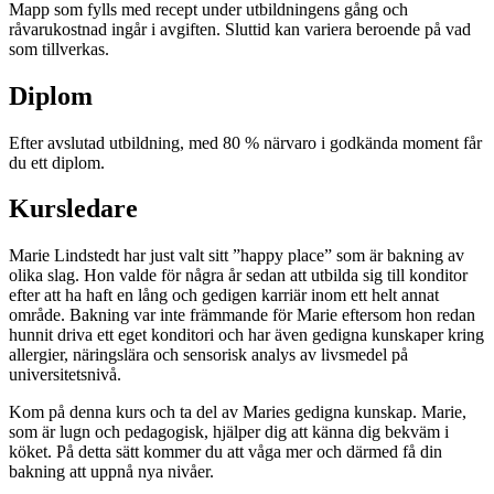
Mapp som fylls med recept under utbildningens gång och
råvarukostnad ingår i avgiften. Sluttid kan variera beroende på vad
som tillverkas.
Diplom
Efter avslutad utbildning, med 80 % närvaro i godkända moment får
du ett diplom.
Kursledare
Marie Lindstedt har just valt sitt ”happy place” som är bakning av
olika slag. Hon valde för några år sedan att utbilda sig till konditor
efter att ha haft en lång och gedigen karriär inom ett helt annat
område. Bakning var inte främmande för Marie eftersom hon redan
hunnit driva ett eget konditori och har även gedigna kunskaper kring
allergier, näringslära och sensorisk analys av livsmedel på
universitetsnivå.
Kom på denna kurs och ta del av Maries gedigna kunskap. Marie,
som är lugn och pedagogisk, hjälper dig att känna dig bekväm i
köket. På detta sätt kommer du att våga mer och därmed få din
bakning att uppnå nya nivåer.