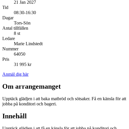
21 Jan 2027
Tid
08:30-16:30
Dagar
Tors-Sön
Antal tillfällen
8 st
Ledare
Marie Lindstedt
Nummer
64050
Pris
31 995 kr
Anmäl dig här
Om arrangemanget
Upptäck glädjen i att baka matbröd och sötsaker. Få en känsla för att
jobba på konditori och bageri.
Innehåll
Upptäck glädjen i att få en känsla för att jobba på konditori och