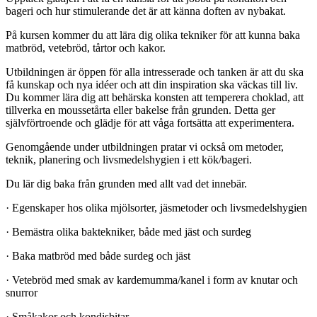
bageri och hur stimulerande det är att känna doften av nybakat.
På kursen kommer du att lära dig olika tekniker för att kunna baka
matbröd, vetebröd, tårtor och kakor.
Utbildningen är öppen för alla intresserade och tanken är att du ska
få kunskap och nya idéer och att din inspiration ska väckas till liv.
Du kommer lära dig att behärska konsten att temperera choklad, att
tillverka en moussetårta eller bakelse från grunden. Detta ger
självförtroende och glädje för att våga fortsätta att experimentera.
Genomgående under utbildningen pratar vi också om metoder,
teknik, planering och livsmedelshygien i ett kök/bageri.
Du lär dig baka från grunden med allt vad det innebär.
· Egenskaper hos olika mjölsorter, jäsmetoder och livsmedelshygien
· Bemästra olika baktekniker, både med jäst och surdeg
· Baka matbröd med både surdeg och jäst
· Vetebröd med smak av kardemumma/kanel i form av knutar och
snurror
· Småkakor och kondisbitar