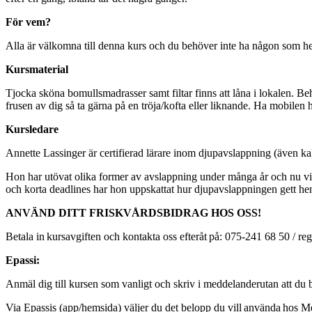
För vem?
Alla är välkomna till denna kurs och du behöver inte ha någon som hels
Kursmaterial
Tjocka sköna bomullsmadrasser samt filtar finns att låna i lokalen. B
frusen av dig så ta gärna på en tröja/kofta eller liknande. Ha mobilen 
Kursledare
Annette Lassinger är certifierad lärare inom djupavslappning (även k
Hon har utövat olika former av avslappning under många år och nu vill 
och korta deadlines har hon uppskattat hur djupavslappningen gett hen
ANVÄND DITT FRISKVÅRDSBIDRAG HOS OSS!
Betala in kursavgiften och kontakta oss efteråt på: 075-241 68 50 / 
Epassi:
Anmäl dig till kursen som vanligt och skriv i meddelanderutan att 
Via Epassis (app/hemsida) väljer du det belopp du vill använda hos 