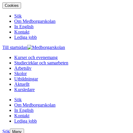
Cookies
Sök
Om Medborgarskolan
In English
Kontakt
Lediga jobb
Till startsidan
Kurser och evenemang
Studiecirklar och samarbeten
Arbetsliv
Skolor
Utbildningar
Aktuellt
Kursledare
Sök
Om Medborgarskolan
In English
Kontakt
Lediga jobb
Sök
Meny