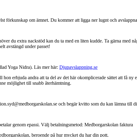
t förkunskap om ämnet. Du kommer att ligga ner lugnt och avslappnat. Ha
ehöver du extra nackstöd kan du ta med en liten kudde. Ta gärna med någ
helt avstängd under passet!
allad Yoga Nidra). Läs mer här:
Djupavslappning.se
hon erbjuda andra att ta del av det här okomplicerade sättet att få ny e
ne möjlighet till snabb återhämtning.
region.syd@medborgarskolan.se och begär kvitto som du kan lämna till 
du betalar genom epassi. Välj betalningsmetod: Medborgarskolan fakt
Medborgarskolan, beroende på hur mycket du har din pott.