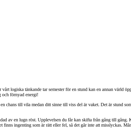
är vårt logiska tänkande tar semester för en stund kan en annan värld öp
 och förnyad energi!
hans till vila medan ditt sinne till viss del är vaket. Det är stund som ä
uidad av en lugn röst. Upplevelsen du får kan skifta från gång till gång
et finns ingenting som är rätt eller fel, så det går inte att misslyckas. 