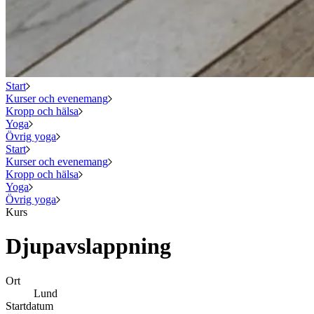
Start
Kurser och evenemang
Kropp och hälsa
Yoga
Övrig yoga
Start
Kurser och evenemang
Kropp och hälsa
Yoga
Övrig yoga
Kurs
Djupavslappning
Ort
Lund
Startdatum