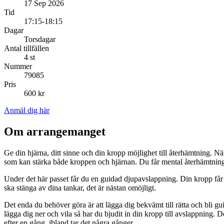
17 Sep 2026
Tid
17:15-18:15
Dagar
Torsdagar
Antal tillfällen
4 st
Nummer
79085
Pris
600 kr
Anmäl dig här
Om arrangemanget
Ge din hjärna, ditt sinne och din kropp möjlighet till återhämtning. N
som kan stärka både kroppen och hjärnan. Du får mental återhämtning
Under det här passet får du en guidad djupavslappning. Din kropp får en c
ska stänga av dina tankar, det är nästan omöjligt.
Det enda du behöver göra är att lägga dig bekvämt till rätta och bli g
lägga dig ner och vila så har du bjudit in din kropp till avslappning. D
efter en gång, ibland tar det några gånger.