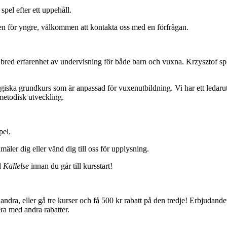
 spel efter ett uppehåll.
ven för yngre, välkommen att kontakta oss med en förfrågan.
d erfarenhet av undervisning för både barn och vuxna. Krzysztof spela
iska grundkurs som är anpassad för vuxenutbildning. Vi har ett ledarut
/metodisk utveckling.
pel.
mäler dig eller vänd dig till oss för upplysning.
d
Kallelse
innan du går till kursstart!
ndra, eller gå tre kurser och få 500 kr rabatt på den tredje! Erbjudande
era med andra rabatter.