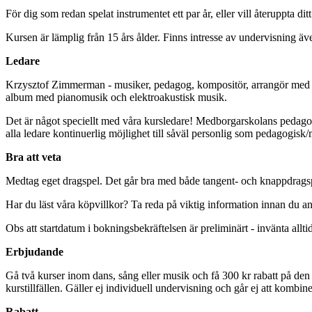
För dig som redan spelat instrumentet ett par år, eller vill återuppta ditt
Kursen är lämplig från 15 års ålder. Finns intresse av undervisning ä
Ledare
Krzysztof Zimmerman - musiker, pedagog, kompositör, arrangör med bre
album med pianomusik och elektroakustisk musik.
Det är något speciellt med våra kursledare! Medborgarskolans pedagog
alla ledare kontinuerlig möjlighet till såväl personlig som pedagogisk
Bra att veta
Medtag eget dragspel. Det går bra med både tangent- och knappdrags
Har du läst våra köpvillkor? Ta reda på viktig information innan du an
Obs att startdatum i bokningsbekräftelsen är preliminärt - invänta allti
Erbjudande
Gå två kurser inom dans, sång eller musik och få 300 kr rabatt på den a
kurstillfällen. Gäller ej individuell undervisning och går ej att kombin
Rabatt