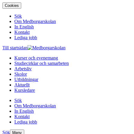
Cookies
Sök
Om Medborgarskolan
In English
Kontakt
Lediga jobb
Till startsidan
Kurser och evenemang
Studiecirklar och samarbeten
Arbetsliv
Skolor
Utbildningar
Aktuellt
Kursledare
Sök
Om Medborgarskolan
In English
Kontakt
Lediga jobb
Sök
Meny