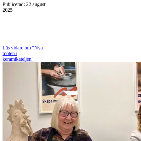
Publicerad
:
22 augusti
2025
Läs vidare
om "Nya
möten i
keramikateljén"