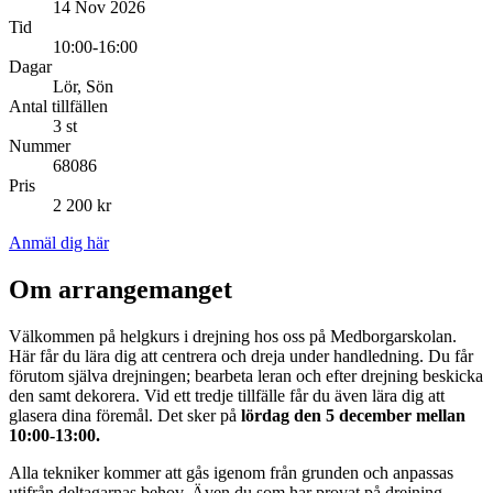
14 Nov 2026
Tid
10:00-16:00
Dagar
Lör, Sön
Antal tillfällen
3 st
Nummer
68086
Pris
2 200 kr
Anmäl dig här
Om arrangemanget
Välkommen på helgkurs i drejning hos oss på Medborgarskolan.
Här får du lära dig att centrera och dreja under handledning. Du får
förutom själva drejningen; bearbeta leran och efter drejning beskicka
den samt dekorera. Vid ett tredje tillfälle får du även lära dig att
glasera dina föremål. Det sker på
lördag den 5 december mellan
10:00-13:00.
Alla tekniker kommer att gås igenom från grunden och anpassas
utifrån deltagarnas behov. Även du som har provat på drejning