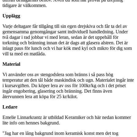
tidigare är välkommen.
Upplägg
Varje deltagare får tillgång till sin egen drejskiva och får ta del av
gemensamma genomgångar samt individuell handledning. Under
två dagar i rad jobbar vi med leran, sedan är det uppehåll för
torkning och bränning innan det är dags att glasera alstren. Det är
inlagt paus för lunch och vi har kök med kyl och mikro för dig som
vill ta med en matlåda.
Material
Vi använder oss av stengodslera som bränns i så pass hög
temperatur att den tål både maskindisk och ugn. Materialet ingår inte
i kursavgiften. Du köper lera av oss för 100kr/kg och i det priset
ingår engobering, glasering och bränning. Det finns även
återvunnen lera att köpa för 25 kr/kilot.
Ledare
Emelie Linnarkrantz
är utbildad Keramiker och här nedan kommer
lite info om hennes bakgrund.
"Jag har en lång bakgrund inom keramisk konst men det tog