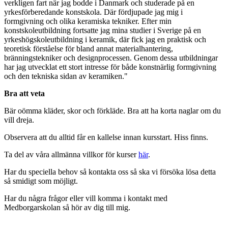
verkligen fart när jag bodde i Danmark och studerade på en
yrkesförberedande konstskola. Där fördjupade jag mig i
formgivning och olika keramiska tekniker. Efter min
konstskoleutbildning fortsatte jag mina studier i Sverige på en
yrkeshögskoleutbildning i keramik, där fick jag en praktisk och
teoretisk förståelse för bland annat materialhantering,
bränningstekniker och designprocessen. Genom dessa utbildningar
har jag utvecklat ett stort intresse för både konstnärlig formgivning
och den tekniska sidan av keramiken."
Bra att veta
Bär oömma kläder, skor och förkläde. Bra att ha korta naglar om du
vill dreja.
Observera att du alltid får en kallelse innan kursstart. Hiss finns.
Ta del av våra allmänna villkor för kurser
här
.
Har du speciella behov så kontakta oss så ska vi försöka lösa detta
så smidigt som möjligt.
Har du några frågor eller vill komma i kontakt med
Medborgarskolan så hör av dig till mig.