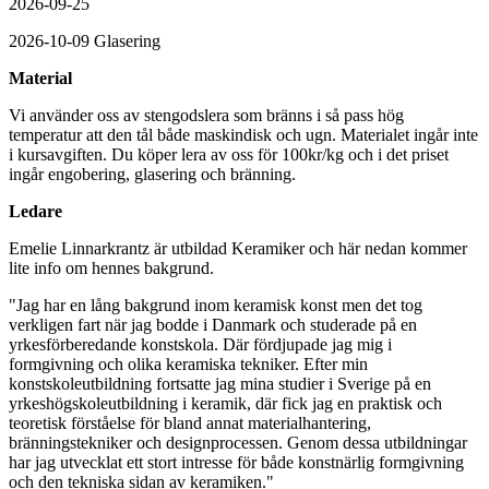
2026-09-25
2026-10-09 Glasering
Material
Vi använder oss av stengodslera som bränns i så pass hög
temperatur att den tål både maskindisk och ugn. Materialet ingår inte
i kursavgiften. Du köper lera av oss för 100kr/kg och i det priset
ingår engobering, glasering och bränning.
Ledare
Emelie Linnarkrantz
är utbildad Keramiker och här nedan kommer
lite info om hennes bakgrund.
"Jag har en lång bakgrund inom keramisk konst men det tog
verkligen fart när jag bodde i Danmark och studerade på en
yrkesförberedande konstskola. Där fördjupade jag mig i
formgivning och olika keramiska tekniker. Efter min
konstskoleutbildning fortsatte jag mina studier i Sverige på en
yrkeshögskoleutbildning i keramik, där fick jag en praktisk och
teoretisk förståelse för bland annat materialhantering,
bränningstekniker och designprocessen. Genom dessa utbildningar
har jag utvecklat ett stort intresse för både konstnärlig formgivning
och den tekniska sidan av keramiken."