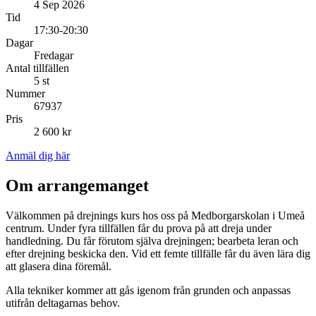
4 Sep 2026
Tid
17:30-20:30
Dagar
Fredagar
Antal tillfällen
5 st
Nummer
67937
Pris
2 600 kr
Anmäl dig här
Om arrangemanget
Välkommen på drejnings kurs hos oss på Medborgarskolan i Umeå
centrum. Under fyra tillfällen får du prova på att dreja under
handledning. Du får förutom själva drejningen; bearbeta leran och
efter drejning beskicka den. Vid ett femte tillfälle får du även lära dig
att glasera dina föremål.
Alla tekniker kommer att gås igenom från grunden och anpassas
utifrån deltagarnas behov.