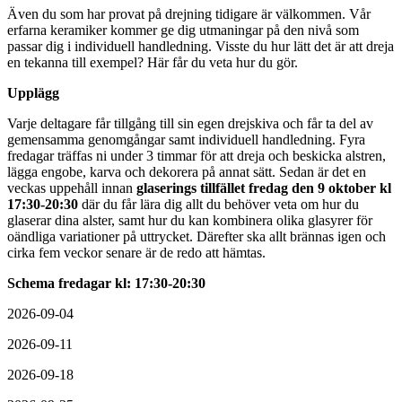
Även du som har provat på drejning tidigare är välkommen. Vår
erfarna keramiker kommer ge dig utmaningar på den nivå som
passar dig i individuell handledning. Visste du hur lätt det är att dreja
en tekanna till exempel? Här får du veta hur du gör.
Upplägg
Varje deltagare får tillgång till sin egen drejskiva och får ta del av
gemensamma genomgångar samt individuell handledning. Fyra
fredagar träffas ni under 3 timmar för att dreja och beskicka alstren,
lägga engobe, karva och dekorera på annat sätt. Sedan är det en
veckas uppehåll innan
glaserings tillfället fredag den 9 oktober kl
17:30-20:30
där du får lära dig allt du behöver veta om hur du
glaserar dina alster, samt hur du kan kombinera olika glasyrer för
oändliga variationer på uttrycket. Därefter ska allt brännas igen och
cirka fem veckor senare är de redo att hämtas.
Schema fredagar kl: 17:30-20:30
2026-09-04
2026-09-11
2026-09-18