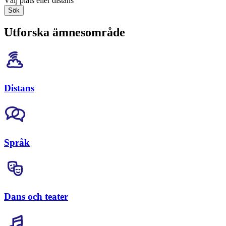
Välj plats eller distans
Sök
Utforska ämnesområde
Distans
Språk
Dans och teater