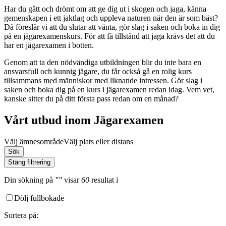
Har du gått och drömt om att ge dig ut i skogen och jaga, känna
gemenskapen i ett jaktlag och uppleva naturen när den är som bäst?
Då föreslår vi att du slutar att vänta, gör slag i saken och boka in dig
på en jägarexamenskurs. För att få tillstånd att jaga krävs det att du
har en jägarexamen i botten.
Genom att ta den nödvändiga utbildningen blir du inte bara en
ansvarsfull och kunnig jägare, du får också gå en rolig kurs
tillsammans med människor med liknande intressen. Gör slag i
saken och boka dig på en kurs i jägarexamen redan idag. Vem vet,
kanske sitter du på ditt första pass redan om en månad?
Vårt utbud inom Jägarexamen
Välj ämnesområde
Välj plats eller distans
Sök
Stäng filtrering
Din sökning
på
""
visar
60
resultat
i
Dölj fullbokade
Sortera på
: