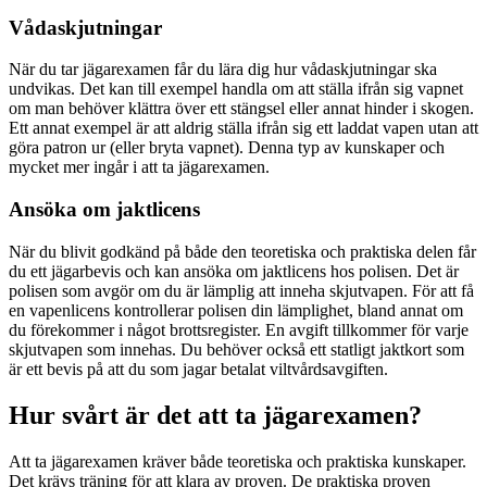
Vådaskjutningar
När du tar jägarexamen får du lära dig hur vådaskjutningar ska
undvikas. Det kan till exempel handla om att ställa ifrån sig vapnet
om man behöver klättra över ett stängsel eller annat hinder i skogen.
Ett annat exempel är att aldrig ställa ifrån sig ett laddat vapen utan att
göra patron ur (eller bryta vapnet). Denna typ av kunskaper och
mycket mer ingår i att ta jägarexamen.
Ansöka om jaktlicens
När du blivit godkänd på både den teoretiska och praktiska delen får
du ett jägarbevis och kan ansöka om jaktlicens hos polisen. Det är
polisen som avgör om du är lämplig att inneha skjutvapen. För att få
en vapenlicens kontrollerar polisen din lämplighet, bland annat om
du förekommer i något brottsregister. En avgift tillkommer för varje
skjutvapen som innehas. Du behöver också ett statligt jaktkort som
är ett bevis på att du som jagar betalat viltvårdsavgiften.
Hur svårt är det att ta jägarexamen?
Att ta jägarexamen kräver både teoretiska och praktiska kunskaper.
Det krävs träning för att klara av proven. De praktiska proven