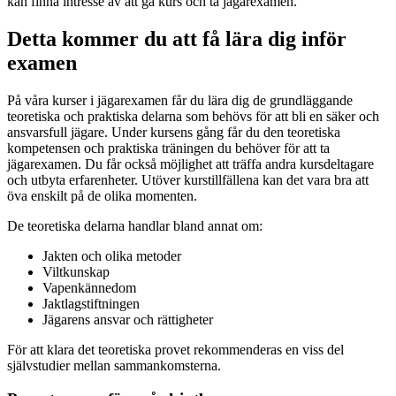
kan finna intresse av att gå kurs och ta jägarexamen.
Detta kommer du att få lära dig inför
examen
På våra kurser i jägarexamen får du lära dig de grundläggande
teoretiska och praktiska delarna som behövs för att bli en säker och
ansvarsfull jägare. Under kursens gång får du den teoretiska
kompetensen och praktiska träningen du behöver för att ta
jägarexamen. Du får också möjlighet att träffa andra kursdeltagare
och utbyta erfarenheter. Utöver kurstillfällena kan det vara bra att
öva enskilt på de olika momenten.
De teoretiska delarna handlar bland annat om:
Jakten och olika metoder
Viltkunskap
Vapenkännedom
Jaktlagstiftningen
Jägarens ansvar och rättigheter
För att klara det teoretiska provet rekommenderas en viss del
självstudier mellan sammankomsterna.