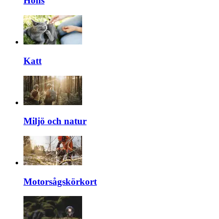
Höns
Katt
Miljö och natur
Motorsågskörkort