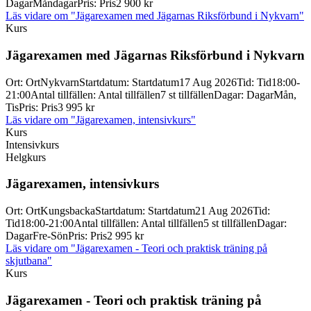
Dagar
Måndagar
Pris
:
Pris
2 900 kr
Läs vidare
om "Jägarexamen med Jägarnas Riksförbund i Nykvarn"
Kurs
Jägarexamen med Jägarnas Riksförbund i Nykvarn
Ort
:
Ort
Nykvarn
Startdatum
:
Startdatum
17 Aug 2026
Tid
:
Tid
18:00-
21:00
Antal tillfällen
:
Antal tillfällen
7 st tillfällen
Dagar
:
Dagar
Mån,
Tis
Pris
:
Pris
3 995 kr
Läs vidare
om "Jägarexamen, intensivkurs"
Kurs
Intensivkurs
Helgkurs
Jägarexamen, intensivkurs
Ort
:
Ort
Kungsbacka
Startdatum
:
Startdatum
21 Aug 2026
Tid
:
Tid
18:00-21:00
Antal tillfällen
:
Antal tillfällen
5 st tillfällen
Dagar
:
Dagar
Fre-Sön
Pris
:
Pris
2 995 kr
Läs vidare
om "Jägarexamen - Teori och praktisk träning på
skjutbana"
Kurs
Jägarexamen -
Teori och praktisk träning på