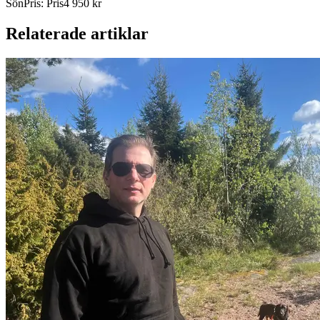
Sön
Pris
:
Pris
4 950 kr
Relaterade artiklar