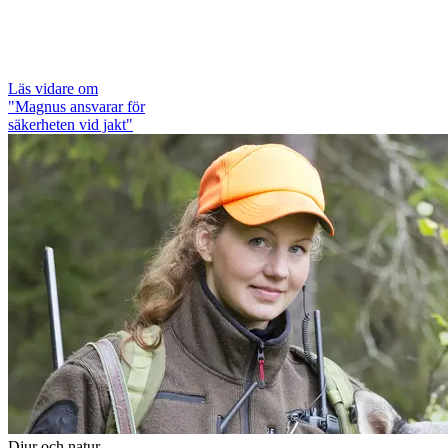
Läs vidare
om
"Magnus ansvarar för
säkerheten vid jakt"
Djur och natur