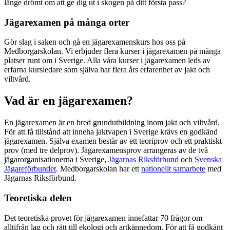
länge drömt om att ge dig ut i skogen på ditt första pass?
Jägarexamen på många orter
Gör slag i saken och gå en jägarexamenskurs hos oss på
Medborgarskolan. Vi erbjuder flera kurser i jägarexamen på många
platser runt om i Sverige. Alla våra kurser i jägarexamen leds av
erfarna kursledare som själva har flera års erfarenhet av jakt och
viltvård.
Vad är en jägarexamen?
En jägarexamen är en bred grundutbildning inom jakt och viltvård.
För att få tillstånd att inneha jaktvapen i Sverige krävs en godkänd
jägarexamen. Själva examen består av ett teoriprov och ett praktiskt
prov (med tre delprov). Jägarexamensprov arrangeras av de två
jägarorganisationerna i Sverige,
Jägarnas Riksförbund
och
Svenska
Jägareförbundet
. Medborgarskolan har ett
nationellt samarbete
med
Jägarnas Riksförbund.
Teoretiska delen
Det teoretiska provet för jägarexamen innefattar 70 frågor om
alltifrån lag och rätt till ekologi och artkännedom. För att få godkänt