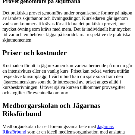
Provet genomförs på skjutbana
Det praktiska provet genomförs under organiserade former på någon
av landets skjutbanor och övningsslingor. Kursledaren går igenom
vad som kommer att krävas för att klara det praktiska provet, hur
mycket övning som krävs med mera. Det är individuellt hur mycket
tid var och en behöver lägga på teoridelarna respektive de praktiska
skjutmomenten.
Priser och kostnader
Kostnaden för att ta jägarexamen kan variera beroende på om du går
en intensivkurs eller en vanlig kurs. Priset kan också variera utifrån
respektive kursupplägg. I vårt utbud kan du själv söka fram den
jägarexamenskurs som du är intresserad av, priset anges alltid i
kursbeskrivningen. Utöver själva kursen tillkommer provavgifter
och avgifter för eventuella omprov.
Medborgarskolan och Jägarnas
Riksförbund
Medborgarskolan har ett föreningssamarbete med
Jägarnas
Riksförbund
som är en ideell medlemsorganisation med anslutna