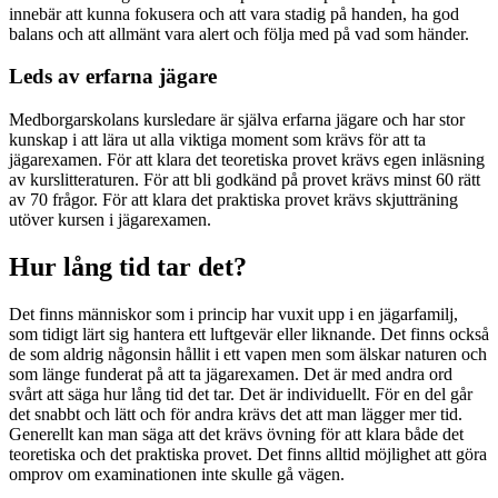
innebär att kunna fokusera och att vara stadig på handen, ha god
balans och att allmänt vara alert och följa med på vad som händer.
Leds av erfarna jägare
Medborgarskolans kursledare är själva erfarna jägare och har stor
kunskap i att lära ut alla viktiga moment som krävs för att ta
jägarexamen. För att klara det teoretiska provet krävs egen inläsning
av kurslitteraturen. För att bli godkänd på provet krävs minst 60 rätt
av 70 frågor. För att klara det praktiska provet krävs skjutträning
utöver kursen i jägarexamen.
Hur lång tid tar det?
Det finns människor som i princip har vuxit upp i en jägarfamilj,
som tidigt lärt sig hantera ett luftgevär eller liknande. Det finns också
de som aldrig någonsin hållit i ett vapen men som älskar naturen och
som länge funderat på att ta jägarexamen. Det är med andra ord
svårt att säga hur lång tid det tar. Det är individuellt. För en del går
det snabbt och lätt och för andra krävs det att man lägger mer tid.
Generellt kan man säga att det krävs övning för att klara både det
teoretiska och det praktiska provet. Det finns alltid möjlighet att göra
omprov om examinationen inte skulle gå vägen.