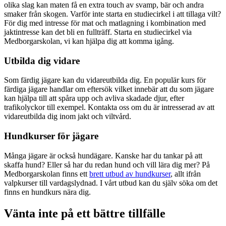
olika slag kan maten få en extra touch av svamp, bär och andra
smaker från skogen. Varför inte starta en studiecirkel i att tillaga vilt?
För dig med intresse för mat och matlagning i kombination med
jaktintresse kan det bli en fullträff. Starta en studiecirkel via
Medborgarskolan, vi kan hjälpa dig att komma igång.
Utbilda dig vidare
Som färdig jägare kan du vidareutbilda dig. En populär kurs för
färdiga jägare handlar om eftersök vilket innebär att du som jägare
kan hjälpa till att spåra upp och avliva skadade djur, efter
trafikolyckor till exempel. Kontakta oss om du är intresserad av att
vidareutbilda dig inom jakt och viltvård.
Hundkurser för jägare
Många jägare är också hundägare. Kanske har du tankar på att
skaffa hund? Eller så har du redan hund och vill lära dig mer? På
Medborgarskolan finns ett
brett utbud av hundkurser
, allt ifrån
valpkurser till vardagslydnad. I vårt utbud kan du själv söka om det
finns en hundkurs nära dig.
Vänta inte på ett bättre tillfälle