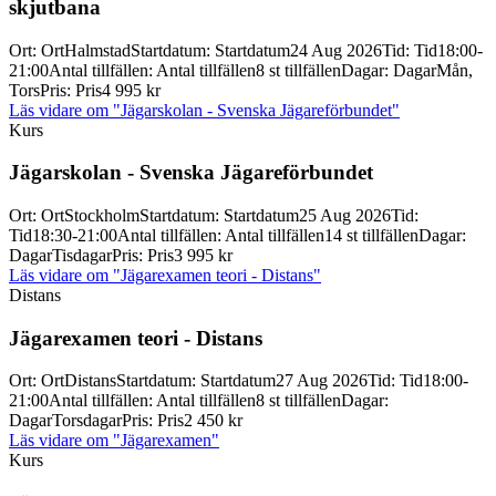
skjutbana
Ort
:
Ort
Halmstad
Startdatum
:
Startdatum
24 Aug 2026
Tid
:
Tid
18:00-
21:00
Antal tillfällen
:
Antal tillfällen
8 st tillfällen
Dagar
:
Dagar
Mån,
Tors
Pris
:
Pris
4 995 kr
Läs vidare
om "Jägarskolan - Svenska Jägareförbundet"
Kurs
Jägarskolan -
Svenska Jägareförbundet
Ort
:
Ort
Stockholm
Startdatum
:
Startdatum
25 Aug 2026
Tid
:
Tid
18:30-21:00
Antal tillfällen
:
Antal tillfällen
14 st tillfällen
Dagar
:
Dagar
Tisdagar
Pris
:
Pris
3 995 kr
Läs vidare
om "Jägarexamen teori - Distans"
Distans
Jägarexamen teori -
Distans
Ort
:
Ort
Distans
Startdatum
:
Startdatum
27 Aug 2026
Tid
:
Tid
18:00-
21:00
Antal tillfällen
:
Antal tillfällen
8 st tillfällen
Dagar
:
Dagar
Torsdagar
Pris
:
Pris
2 450 kr
Läs vidare
om "Jägarexamen"
Kurs