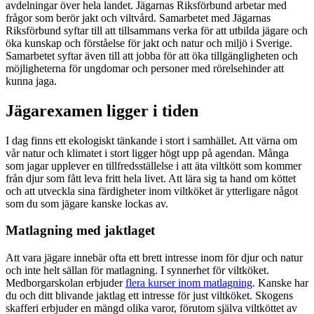
avdelningar över hela landet. Jägarnas Riksförbund arbetar med
frågor som berör jakt och viltvård. Samarbetet med Jägarnas
Riksförbund syftar till att tillsammans verka för att utbilda jägare och
öka kunskap och förståelse för jakt och natur och miljö i Sverige.
Samarbetet syftar även till att jobba för att öka tillgängligheten och
möjligheterna för ungdomar och personer med rörelsehinder att
kunna jaga.
Jägarexamen ligger i tiden
I dag finns ett ekologiskt tänkande i stort i samhället. Att värna om
vår natur och klimatet i stort ligger högt upp på agendan. Många
som jagar upplever en tillfredsställelse i att äta viltkött som kommer
från djur som fått leva fritt hela livet. Att lära sig ta hand om köttet
och att utveckla sina färdigheter inom viltköket är ytterligare något
som du som jägare kanske lockas av.
Matlagning med jaktlaget
Att vara jägare innebär ofta ett brett intresse inom för djur och natur
och inte helt sällan för matlagning. I synnerhet för viltköket.
Medborgarskolan erbjuder
flera kurser inom matlagning
. Kanske har
du och ditt blivande jaktlag ett intresse för just viltköket. Skogens
skafferi erbjuder en mängd olika varor, förutom själva viltköttet av