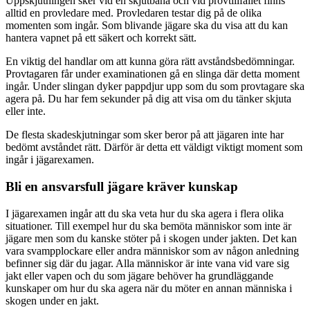
Uppskjutningen sker vid en skjutbana och vid provtillfället finns
alltid en provledare med. Provledaren testar dig på de olika
momenten som ingår. Som blivande jägare ska du visa att du kan
hantera vapnet på ett säkert och korrekt sätt.
En viktig del handlar om att kunna göra rätt avståndsbedömningar.
Provtagaren får under examinationen gå en slinga där detta moment
ingår. Under slingan dyker pappdjur upp som du som provtagare ska
agera på. Du har fem sekunder på dig att visa om du tänker skjuta
eller inte.
De flesta skadeskjutningar som sker beror på att jägaren inte har
bedömt avståndet rätt. Därför är detta ett väldigt viktigt moment som
ingår i jägarexamen.
Bli en ansvarsfull jägare kräver kunskap
I jägarexamen ingår att du ska veta hur du ska agera i flera olika
situationer. Till exempel hur du ska bemöta människor som inte är
jägare men som du kanske stöter på i skogen under jakten. Det kan
vara svampplockare eller andra människor som av någon anledning
befinner sig där du jagar. Alla människor är inte vana vid vare sig
jakt eller vapen och du som jägare behöver ha grundläggande
kunskaper om hur du ska agera när du möter en annan människa i
skogen under en jakt.