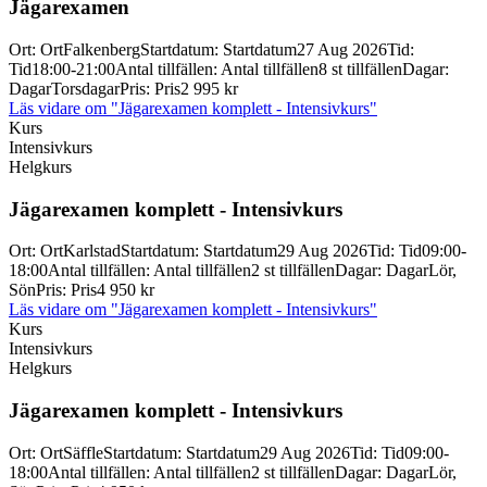
Jägarexamen
Ort
:
Ort
Falkenberg
Startdatum
:
Startdatum
27 Aug 2026
Tid
:
Tid
18:00-21:00
Antal tillfällen
:
Antal tillfällen
8 st tillfällen
Dagar
:
Dagar
Torsdagar
Pris
:
Pris
2 995 kr
Läs vidare
om "Jägarexamen komplett - Intensivkurs"
Kurs
Intensivkurs
Helgkurs
Jägarexamen komplett -
Intensivkurs
Ort
:
Ort
Karlstad
Startdatum
:
Startdatum
29 Aug 2026
Tid
:
Tid
09:00-
18:00
Antal tillfällen
:
Antal tillfällen
2 st tillfällen
Dagar
:
Dagar
Lör,
Sön
Pris
:
Pris
4 950 kr
Läs vidare
om "Jägarexamen komplett - Intensivkurs"
Kurs
Intensivkurs
Helgkurs
Jägarexamen komplett -
Intensivkurs
Ort
:
Ort
Säffle
Startdatum
:
Startdatum
29 Aug 2026
Tid
:
Tid
09:00-
18:00
Antal tillfällen
:
Antal tillfällen
2 st tillfällen
Dagar
:
Dagar
Lör,