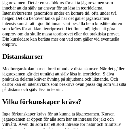
jägarexamen. Det är en snabbkurs för att ta jägarexamen som
innebär att du själv tar ansvar för att läsa in teoridelarna.
Intensivkurserna genomförs under en kortare tid, ofta under två
helger. Det du behöver tänka på när det gäller jägarexamen
intensivkurs är att i god tid innan start beställa hem kurslitteraturen
som krävs för att klara teoriprovet. Det finns möjlighet att göra
omprov om du skulle missa teoriprovet eller det praktiska provet.
Din kursledare kan berätta mer om vad som gäller vid eventuella
omprov.
Distanskurser
Medborgarskolan har ett brett utbud av distanskurser. När det gäller
jägarexamen går det utmärkt att själv läsa in teoridelen. Själva
praktiska delarna kräver övning på skjutbana och liknande. Och
därför kan en intensivkurs som beskrivs ovan passa dig som vill sitta
på distans och själv läsa in teorin.
Vilka förkunskaper krävs?
Inga förkunskaper krävs för att kunna ta jägarexamen. Kursen
jägarexamen är öppen för alla som har ett intresse för jakt och
viltvård. Även du som har ett stort intresse för natur och friluftsliv