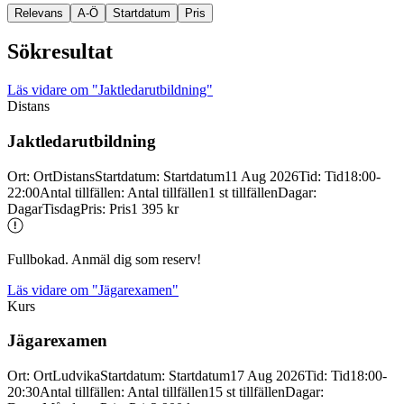
Relevans
A-Ö
Startdatum
Pris
Sökresultat
Läs vidare
om "Jaktledarutbildning"
Distans
Jaktledarutbildning
Ort
:
Ort
Distans
Startdatum
:
Startdatum
11 Aug 2026
Tid
:
Tid
18:00-
22:00
Antal tillfällen
:
Antal tillfällen
1 st tillfällen
Dagar
:
Dagar
Tisdag
Pris
:
Pris
1 395 kr
Fullbokad. Anmäl dig som reserv!
Läs vidare
om "Jägarexamen"
Kurs
Jägarexamen
Ort
:
Ort
Ludvika
Startdatum
:
Startdatum
17 Aug 2026
Tid
:
Tid
18:00-
20:30
Antal tillfällen
:
Antal tillfällen
15 st tillfällen
Dagar
: