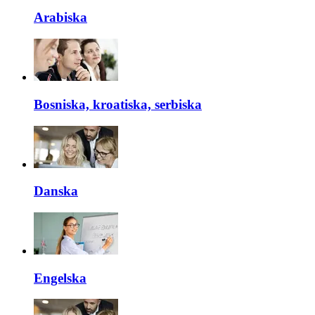
Arabiska
Bosniska, kroatiska, serbiska
Danska
Engelska