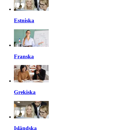
Estniska
Franska
Grekiska
Isländska