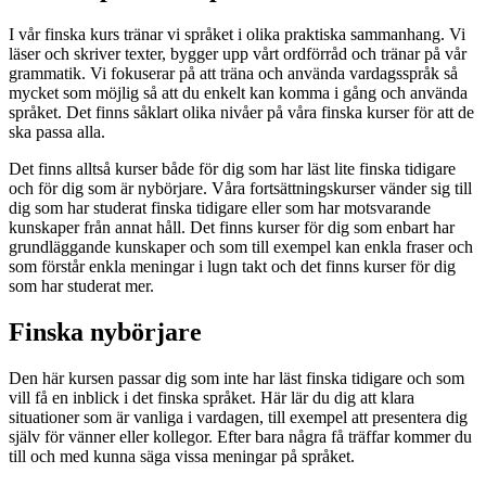
I vår finska kurs tränar vi språket i olika praktiska sammanhang. Vi
läser och skriver texter, bygger upp vårt ordförråd och tränar på vår
grammatik. Vi fokuserar på att träna och använda vardagsspråk så
mycket som möjlig så att du enkelt kan komma i gång och använda
språket. Det finns såklart olika nivåer på våra finska kurser för att de
ska passa alla.
Det finns alltså kurser både för dig som har läst lite finska tidigare
och för dig som är nybörjare. Våra fortsättningskurser vänder sig till
dig som har studerat finska tidigare eller som har motsvarande
kunskaper från annat håll. Det finns kurser för dig som enbart har
grundläggande kunskaper och som till exempel kan enkla fraser och
som förstår enkla meningar i lugn takt och det finns kurser för dig
som har studerat mer.
Finska nybörjare
Den här kursen passar dig som inte har läst finska tidigare och som
vill få en inblick i det finska språket. Här lär du dig att klara
situationer som är vanliga i vardagen, till exempel att presentera dig
själv för vänner eller kollegor. Efter bara några få träffar kommer du
till och med kunna säga vissa meningar på språket.