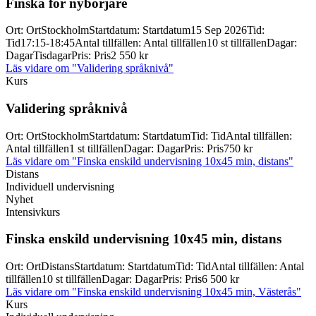
Finska för nybörjare
Ort
:
Ort
Stockholm
Startdatum
:
Startdatum
15 Sep 2026
Tid
:
Tid
17:15-18:45
Antal tillfällen
:
Antal tillfällen
10 st tillfällen
Dagar
:
Dagar
Tisdagar
Pris
:
Pris
2 550 kr
Läs vidare
om "Validering språknivå"
Kurs
Validering språknivå
Ort
:
Ort
Stockholm
Startdatum
:
Startdatum
Tid
:
Tid
Antal tillfällen
:
Antal tillfällen
1 st tillfällen
Dagar
:
Dagar
Pris
:
Pris
750 kr
Läs vidare
om "Finska enskild undervisning 10x45 min, distans"
Distans
Individuell undervisning
Nyhet
Intensivkurs
Finska enskild undervisning 10x45 min, distans
Ort
:
Ort
Distans
Startdatum
:
Startdatum
Tid
:
Tid
Antal tillfällen
:
Antal
tillfällen
10 st tillfällen
Dagar
:
Dagar
Pris
:
Pris
6 500 kr
Läs vidare
om "Finska enskild undervisning 10x45 min, Västerås"
Kurs