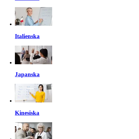
Italienska
Japanska
Kinesiska