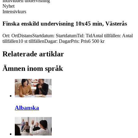
Individuell undervisning
Nyhet
Intensivkurs
Finska enskild undervisning 10x45 min, Västerås
Ort
:
Ort
Distans
Startdatum
:
Startdatum
Tid
:
Tid
Antal tillfällen
:
Antal
tillfällen
10 st tillfällen
Dagar
:
Dagar
Pris
:
Pris
6 500 kr
Relaterade artiklar
Ämnen inom språk
Albanska