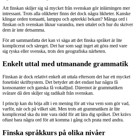
Att finskan skiljer sig så mycket från svenskan gör inlärningen mer
intressant. Trots alla olikheter finns det dock några likheter. Kanske
klingar orden tomaatti, lamppu och apteekki bekant? Många ord i
finskan och svenskan liknar varandra, men uttalet och hur du skriver
dem är inte detsamma.
För att sammanfatta det kan vi säga att det finska språket är lite
komplicerat och säreget. Det har som sagt inget att göra med vare
sig ryska eller svenska, trots den geografiska närheten.
Enkelt uttal med utmanande grammatik
Finskan är dock relativt enkelt att uttala eftersom det har ett mycket
fonetiskt skriftsystem. Det betyder att det endast har några få
konsonanter och ganska få vokalljud. Däremot är grammatiken
svårare då den skiljer sig radikalt från svenskan.
I princip kan du böja allt i en mening för att visa vem som gör vad,
varför, när och på vilket sätt. Men trots att grammatiken är lite
komplicerad ska du inte vara rädd för att lära dig språket. Det krävs
oftast bara några ord för att komma i gång och prata med andra.
Finska språkkurs på olika nivåer