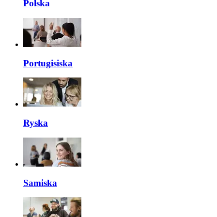
Polska
Portugisiska
Ryska
Samiska