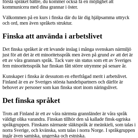
förstå språket bättre, du kommer också få en möjlighet att
kommunicera med dina grannar i öster.
Välkommen på en kurs i finska där du lär dig hjälpsamma uttryck
och ord, men även språkets struktur.
Finska att använda i arbetslivet
Det finska språket är ett levande inslag i många svenskars närmiljö
just för att det är ett minoritetsspråk men även på grund av att det är
ett av våra grannars språk. Tack vare sin status som ett av Sveriges
fem minoritetsspråk har finskan fått större utrymme på senare år.
Kunskaper i finska är dessutom en efterfrågad merit i arbetslivet.
Finland är en av Sveriges största handelspartners och därför är
behovet av personer som kan finska stort inom näringslivet.
Det finska språket
Trots att Finland är ett av våra närmsta grannländer är våra språk
väldigt olika varandra. Finskan tillhör den så kallade finsk-ugriska
språkgruppen. Finskans närmaste släktspråk är meänkieli, som talas i
norra Sverige, och kvänska, som talas i norra Norge. I språkgruppen
ingår även samiska, ungerska och estniska.