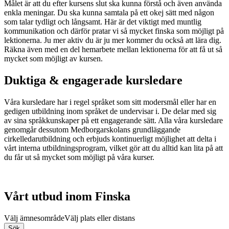
Målet är att du efter kursens slut ska kunna förstå och även använda
enkla meningar. Du ska kunna samtala på ett okej sätt med någon
som talar tydligt och långsamt. Här är det viktigt med muntlig
kommunikation och därför pratar vi så mycket finska som möjligt på
lektionerna. Ju mer aktiv du är ju mer kommer du också att lära dig.
Räkna även med en del hemarbete mellan lektionerna för att få ut så
mycket som möjligt av kursen.
Duktiga & engagerade kursledare
Våra kursledare har i regel språket som sitt modersmål eller har en
gedigen utbildning inom språket de undervisar i. De delar med sig
av sina språkkunskaper på ett engagerande sätt. Alla våra kursledare
genomgår dessutom Medborgarskolans grundläggande
cirkelledarutbildning och erbjuds kontinuerligt möjlighet att delta i
vårt interna utbildningsprogram, vilket gör att du alltid kan lita på att
du får ut så mycket som möjligt på våra kurser.
Vårt utbud inom Finska
Välj ämnesområde
Välj plats eller distans
Sök