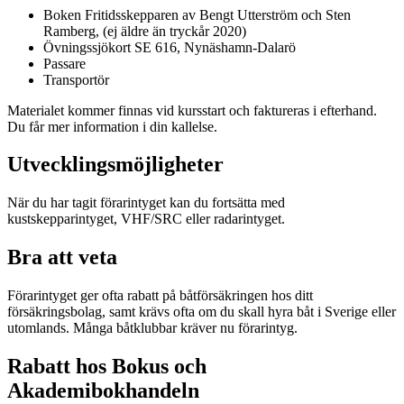
Boken Fritidsskepparen av Bengt Utterström och Sten
Ramberg, (ej äldre än tryckår 2020)
Övningssjökort SE 616, Nynäshamn-Dalarö
Passare
Transportör
Materialet kommer finnas vid kursstart och faktureras i efterhand.
Du får mer information i din kallelse.
Utvecklingsmöjligheter
När du har tagit förarintyget kan du fortsätta med
kustskepparintyget, VHF/SRC eller radarintyget.
Bra att veta
Förarintyget ger ofta rabatt på båtförsäkringen hos ditt
försäkringsbolag, samt krävs ofta om du skall hyra båt i Sverige eller
utomlands. Många båtklubbar kräver nu förarintyg.
Rabatt hos Bokus och
Akademibokhandeln