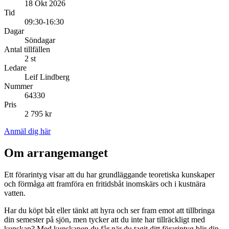
18 Okt 2026
Tid
09:30-16:30
Dagar
Söndagar
Antal tillfällen
2 st
Ledare
Leif Lindberg
Nummer
64330
Pris
2 795 kr
Anmäl dig här
Om arrangemanget
Ett förarintyg visar att du har grundläggande teoretiska kunskaper
och förmåga att framföra en fritidsbåt inomskärs och i kustnära
vatten.
Har du köpt båt eller tänkt att hyra och ser fram emot att tillbringa
din semester på sjön, men tycker att du inte har tillräckligt med
kunskap? Med kunskapen du får när du tagit ditt förarintyg blir din