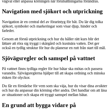
vägval eller anpassa körningen när förutsättningarna förändras.
Navigation med sjökort och utprickning
Navigation är en central del av förarintyg för båt. Du lär dig tolka
sjökort, symboler och markeringar som visar djup, hinder och
farleder.
Genom att förstå utprickning och hur du håller rätt kurs blir det
lättare att röra sig tryggt i skärgård och kustnära vatten. Det ger
också en tydlig struktur för hur du planerar en rutt från start till mål.
Sjövägsregler och samspel på vattnet
På vattnet finns tydliga regler för hur båtar ska mötas och passera
varandra. Sjövägsreglerna hjälper till att skapa ordning och minska
risken för olyckor.
Du får en förståelse för vem som ska väja, hur du visar dina avsikter
och hur du anpassar din körning efter andra. Det handlar om att läsa
av situationer och skapa ett tryggt samspel mellan båtar.
En grund att bygga vidare på