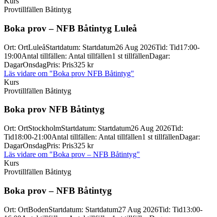
Kurs
Provtillfällen Båtintyg
Boka prov – NFB Båtintyg Luleå
Ort
:
Ort
Luleå
Startdatum
:
Startdatum
26 Aug 2026
Tid
:
Tid
17:00-
19:00
Antal tillfällen
:
Antal tillfällen
1 st tillfällen
Dagar
:
Dagar
Onsdag
Pris
:
Pris
325 kr
Läs vidare
om "Boka prov NFB Båtintyg"
Kurs
Provtillfällen Båtintyg
Boka prov NFB Båtintyg
Ort
:
Ort
Stockholm
Startdatum
:
Startdatum
26 Aug 2026
Tid
:
Tid
18:00-21:00
Antal tillfällen
:
Antal tillfällen
1 st tillfällen
Dagar
:
Dagar
Onsdag
Pris
:
Pris
325 kr
Läs vidare
om "Boka prov – NFB Båtintyg"
Kurs
Provtillfällen Båtintyg
Boka prov – NFB Båtintyg
Ort
:
Ort
Boden
Startdatum
:
Startdatum
27 Aug 2026
Tid
:
Tid
13:00-