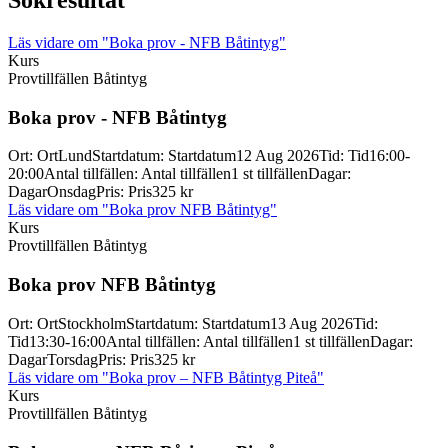
Sökresultat
Läs vidare
om "Boka prov - NFB Båtintyg"
Kurs
Provtillfällen Båtintyg
Boka prov -
NFB Båtintyg
Ort
:
Ort
Lund
Startdatum
:
Startdatum
12 Aug 2026
Tid
:
Tid
16:00-
20:00
Antal tillfällen
:
Antal tillfällen
1 st tillfällen
Dagar
:
Dagar
Onsdag
Pris
:
Pris
325 kr
Läs vidare
om "Boka prov NFB Båtintyg"
Kurs
Provtillfällen Båtintyg
Boka prov NFB Båtintyg
Ort
:
Ort
Stockholm
Startdatum
:
Startdatum
13 Aug 2026
Tid
:
Tid
13:30-16:00
Antal tillfällen
:
Antal tillfällen
1 st tillfällen
Dagar
:
Dagar
Torsdag
Pris
:
Pris
325 kr
Läs vidare
om "Boka prov – NFB Båtintyg Piteå"
Kurs
Provtillfällen Båtintyg