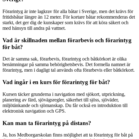
Förarintyg är inte lagkrav för alla båtar i Sverige, men det krävs för
fritidsbåtar längre än 12 meter. För kortare båtar rekommenderas det
starkt, det ger dig de kunskaper som krävs för att köra säkert och
med hänsyn till andra på vattnet.
Vad är skillnaden mellan förarbevis och förarintyg
för båt?
Det är samma sak, förarbevis, förarintyg och båtkörkort är olika
benämningar på samma behörighetsbevis. Det formella namnet är
förarintyg, men i dagligt tal används ofta förarbevis eller båtkörkort.
Vad ingår i en kurs för förarintyg för båt?
Kursen täcker grunderna i navigation med sjökort, utprickning,
planering av färd, sjövägsregler, säkerhet till sjöss, sjöväder,
miljötänkande och sjömanskap. Du får också en introduktion till
elektronisk navigation och GPS.
Kan man ta förarintyg på distans?
Ja, hos Medborgarskolan finns möjlighet att ta förarintyg för båt på