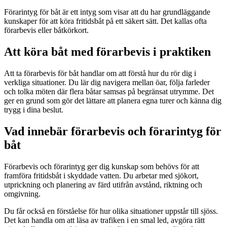
Förarintyg för båt är ett intyg som visar att du har grundläggande
kunskaper för att köra fritidsbåt på ett säkert sätt. Det kallas ofta
förarbevis eller båtkörkort.
Att köra båt med förarbevis i praktiken
Att ta förarbevis för båt handlar om att förstå hur du rör dig i
verkliga situationer. Du lär dig navigera mellan öar, följa farleder
och tolka möten där flera båtar samsas på begränsat utrymme. Det
ger en grund som gör det lättare att planera egna turer och känna dig
trygg i dina beslut.
Vad innebär förarbevis och förarintyg för
båt
Förarbevis och förarintyg ger dig kunskap som behövs för att
framföra fritidsbåt i skyddade vatten. Du arbetar med sjökort,
utprickning och planering av färd utifrån avstånd, riktning och
omgivning.
Du får också en förståelse för hur olika situationer uppstår till sjöss.
Det kan handla om att läsa av trafiken i en smal led, avgöra rätt