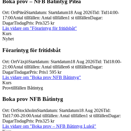
Boka prov – NFB Båtintyg Piteå
Ort
:
Ort
Piteå
Startdatum
:
Startdatum
18 Aug 2026
Tid
:
Tid
14:00-
17:00
Antal tillfällen
:
Antal tillfällen
1 st tillfällen
Dagar
:
Dagar
Tisdag
Pris
:
Pris
325 kr
Läs vidare
om "Förarintyg för fritidsbåt"
Kurs
Nyhet
Förarintyg för fritidsbåt
Ort
:
Ort
Växjö
Startdatum
:
Startdatum
18 Aug 2026
Tid
:
Tid
18:00-
21:00
Antal tillfällen
:
Antal tillfällen
6 st tillfällen
Dagar
:
Dagar
Tisdagar
Pris
:
Pris
1 595 kr
Läs vidare
om "Boka prov NFB Båtintyg"
Kurs
Provtillfällen Båtintyg
Boka prov NFB Båtintyg
Ort
:
Ort
Stockholm
Startdatum
:
Startdatum
18 Aug 2026
Tid
:
Tid
17:00-20:00
Antal tillfällen
:
Antal tillfällen
1 st tillfällen
Dagar
:
Dagar
Tisdag
Pris
:
Pris
325 kr
Läs vidare
om "Boka prov – NFB Båtintyg Luleå"