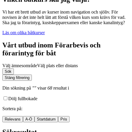
Vi har ett brett utbud av kurser inom navigation och sjöliv. För
novisen är det inte helt lätt att förstå vilken kurs som krävs för vad.
Ska jag ta förarintyg, kustskepparexamen eller kanske kanalintyg?
Läs om olika båtkurser
Vårt utbud inom Förarbevis och
förarintyg för båt
Välj ämnesområde
Välj plats eller distans
Sök
Stäng filtrering
Din sökning
på
""
visar
68
resultat
i
Dölj fullbokade
Sortera på
:
Relevans
A-Ö
Startdatum
Pris