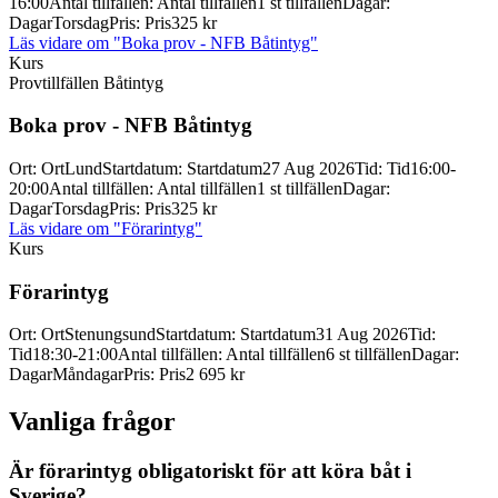
16:00
Antal tillfällen
:
Antal tillfällen
1 st tillfällen
Dagar
:
Dagar
Torsdag
Pris
:
Pris
325 kr
Läs vidare
om "Boka prov - NFB Båtintyg"
Kurs
Provtillfällen Båtintyg
Boka prov -
NFB Båtintyg
Ort
:
Ort
Lund
Startdatum
:
Startdatum
27 Aug 2026
Tid
:
Tid
16:00-
20:00
Antal tillfällen
:
Antal tillfällen
1 st tillfällen
Dagar
:
Dagar
Torsdag
Pris
:
Pris
325 kr
Läs vidare
om "Förarintyg"
Kurs
Förarintyg
Ort
:
Ort
Stenungsund
Startdatum
:
Startdatum
31 Aug 2026
Tid
:
Tid
18:30-21:00
Antal tillfällen
:
Antal tillfällen
6 st tillfällen
Dagar
:
Dagar
Måndagar
Pris
:
Pris
2 695 kr
Vanliga frågor
Är förarintyg obligatoriskt för att köra båt i
Sverige?