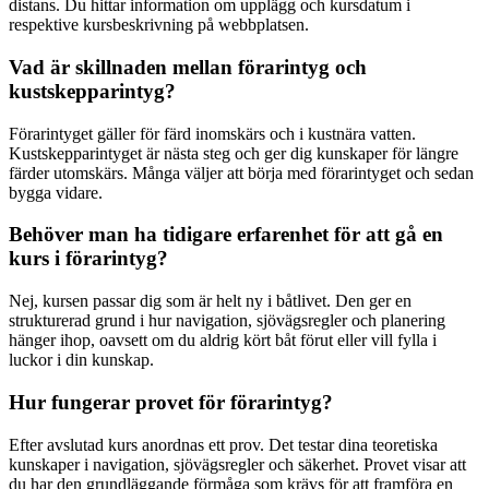
distans. Du hittar information om upplägg och kursdatum i
respektive kursbeskrivning på webbplatsen.
Vad är skillnaden mellan förarintyg och
kustskepparintyg?
Förarintyget gäller för färd inomskärs och i kustnära vatten.
Kustskepparintyget är nästa steg och ger dig kunskaper för längre
färder utomskärs. Många väljer att börja med förarintyget och sedan
bygga vidare.
Behöver man ha tidigare erfarenhet för att gå en
kurs i förarintyg?
Nej, kursen passar dig som är helt ny i båtlivet. Den ger en
strukturerad grund i hur navigation, sjövägsregler och planering
hänger ihop, oavsett om du aldrig kört båt förut eller vill fylla i
luckor i din kunskap.
Hur fungerar provet för förarintyg?
Efter avslutad kurs anordnas ett prov. Det testar dina teoretiska
kunskaper i navigation, sjövägsregler och säkerhet. Provet visar att
du har den grundläggande förmåga som krävs för att framföra en