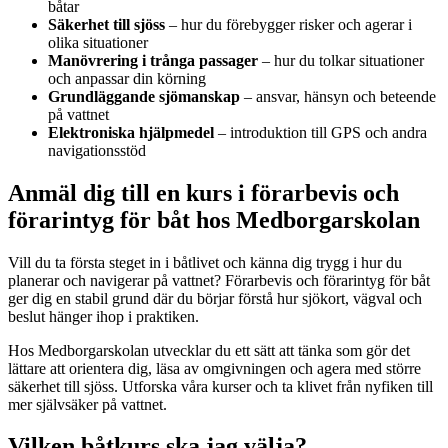
båtar
Säkerhet till sjöss
– hur du förebygger risker och agerar i
olika situationer
Manövrering i trånga passager
– hur du tolkar situationer
och anpassar din körning
Grundläggande sjömanskap
– ansvar, hänsyn och beteende
på vattnet
Elektroniska hjälpmedel
– introduktion till GPS och andra
navigationsstöd
Anmäl dig till en kurs i förarbevis och
förarintyg för båt hos Medborgarskolan
Vill du ta första steget in i båtlivet och känna dig trygg i hur du
planerar och navigerar på vattnet? Förarbevis och förarintyg för båt
ger dig en stabil grund där du börjar förstå hur sjökort, vägval och
beslut hänger ihop i praktiken.
Hos Medborgarskolan utvecklar du ett sätt att tänka som gör det
lättare att orientera dig, läsa av omgivningen och agera med större
säkerhet till sjöss. Utforska våra kurser och ta klivet från nyfiken till
mer självsäker på vattnet.
Vilken båtkurs ska jag välja?