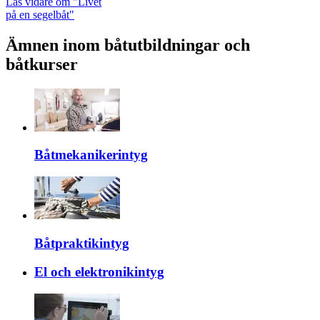
Läs vidare
om "Livet
på en segelbåt"
Ämnen inom båtutbildningar och
båtkurser
Båtmekanikerintyg
Båtpraktikintyg
El och elektronikintyg