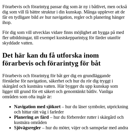
Förarbevis och förarintyg passar dig som är ny i båtlivet, men också
dig som vill få bättre struktur i din kunskap. Många upplever att de
får en tydligare bild av hur navigation, regler och planering hänger
ihop.
För dig som vill utvecklas vidare finns möjlighet att bygga på med
fler utbildningar, till exempel kustskepparintyg för färder utanför
skyddade vatten.
Det här kan du få utforska inom
förarbevis och förarintyg för båt
Förarbevis och förarintyg för båt ger dig en grundläggande
förståelse för navigation, säkerhet och hur du rör dig tryggt i
skärgård och kustnära vatten. Här bygger du upp kunskap som
ligger till grund för ett säkert och genomtänkt båtliv. Vanliga
områden som ofta ingår är:
Navigation med sjökort
– hur du läser symboler, utprickning
och hittar rätt väg i farleder
Planering av färd
– hur du förbereder rutter i skärgård och
kustnära områden
Sjövägsregler
– hur du möter, väjer och samspelar med andra