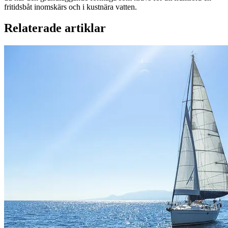
fritidsbåt inomskärs och i kustnära vatten.
Relaterade artiklar