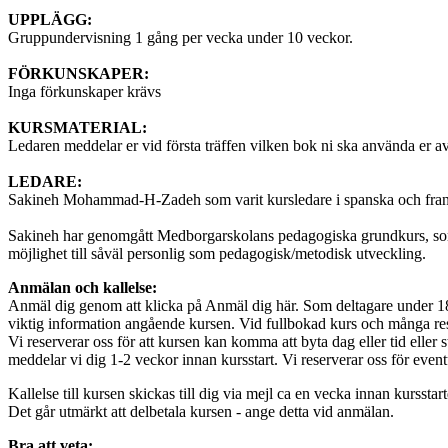
UPPLÄGG:
Gruppundervisning 1 gång per vecka under 10 veckor.
FÖRKUNSKAPER:
Inga förkunskaper krävs
KURSMATERIAL:
Ledaren meddelar er vid första träffen vilken bok ni ska använda er a
LEDARE:
Sakineh Mohammad-H-Zadeh som varit kursledare i spanska och frans
Sakineh har genomgått Medborgarskolans pedagogiska grundkurs, som är
möjlighet till såväl personlig som pedagogisk/metodisk utveckling.
Anmälan och kallelse:
Anmäl dig genom att klicka på Anmäl dig här. Som deltagare under 18
viktig information angående kursen. Vid fullbokad kurs och många rese
Vi reserverar oss för att kursen kan komma att byta dag eller tid eller 
meddelar vi dig 1-2 veckor innan kursstart. Vi reserverar oss för eventu
Kallelse till kursen skickas till dig via mejl ca en vecka innan kursst
Det går utmärkt att delbetala kursen - ange detta vid anmälan.
Bra att veta: