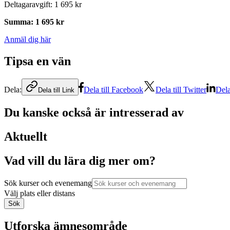
Deltagaravgift
:
1 695 kr
Summa
:
1 695 kr
Anmäl dig här
Tipsa en vän
Dela:
Dela till Facebook
Dela till Twitter
Dela
Dela till Link
Du kanske också är intresserad av
Aktuellt
Vad vill du lära dig mer om?
Sök kurser och evenemang
Välj plats eller distans
Sök
Utforska ämnesområde