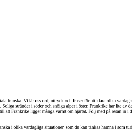
ala franska. Vi lär oss ord, uttryck och fraser för att klara olika vardags
Soliga stränder i söder och snöiga alper i öster, Frankrike har lite av 
ill att Frankrike ligger många varmt om hjärtat. Följ med på resan in i d
anska i olika vardagliga situationer, som du kan tänkas hamna i som turis