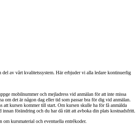
l av vårt kvalitetssystem. Här erbjuder vi alla ledare kontinuerlig
uppge mobilnummer och mejladress vid anmälan för att inte missa
na om det är någon dag eller tid som passar bra för dig vid anmälan.
ans att kursen kommer till start. Om kursen skulle ha för få anmälda
d innan förändring och du har då rätt att avboka din plats kostnadsfritt.
ion om kursmaterial och eventuella entrékoder.