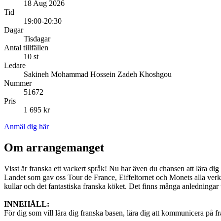
18 Aug 2026
Tid
19:00-20:30
Dagar
Tisdagar
Antal tillfällen
10 st
Ledare
Sakineh Mohammad Hossein Zadeh Khoshgou
Nummer
51672
Pris
1 695 kr
Anmäl dig här
Om arrangemanget
Visst är franska ett vackert språk! Nu har även du chansen att lära dig t
Landet som gav oss Tour de France, Eiffeltornet och Monets alla verk. 
kullar och det fantastiska franska köket. Det finns många anledningar t
INNEHÅLL:
För dig som vill lära dig franska basen, lära dig att kommunicera på fr