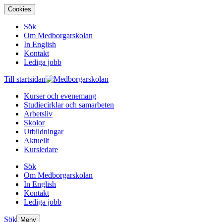
Cookies
Sök
Om Medborgarskolan
In English
Kontakt
Lediga jobb
Till startsidan
Kurser och evenemang
Studiecirklar och samarbeten
Arbetsliv
Skolor
Utbildningar
Aktuellt
Kursledare
Sök
Om Medborgarskolan
In English
Kontakt
Lediga jobb
Sök
Meny