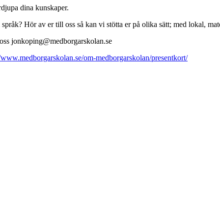
ördjupa dina kunskaper.
pråk? Hör av er till oss så kan vi stötta er på olika sätt; med lokal, mate
ta oss jonkoping@medborgarskolan.se
//www.medborgarskolan.se/om-medborgarskolan/presentkort/