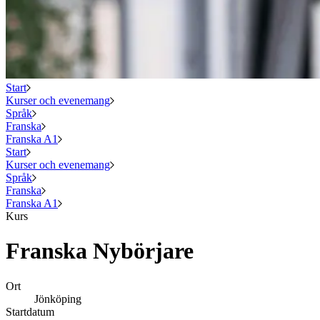
Start
Kurser och evenemang
Språk
Franska
Franska A1
Start
Kurser och evenemang
Språk
Franska
Franska A1
Kurs
Franska Nybörjare
Ort
Jönköping
Startdatum