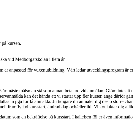
v på kursen.
ka vid Medborgarskolan i flera år.
 anpassad för vuxenutbildning. Vårt ledar utvecklingsprogram är en de
 år måste målsman stå som annan betalare vid anmälan. Glöm inte att 
rvanmälda kan det hända att vi startar upp fler kurser, ange därför gär
ställas in pga för få anmälda. Ju tidigare du anmäler dig desto större ch
ell framflyttad kursstart, ändrad dag och/eller tid. Vi kontaktar dig allti
artdatum som en bekräftelse på kursstart. I kallelsen följer även informat