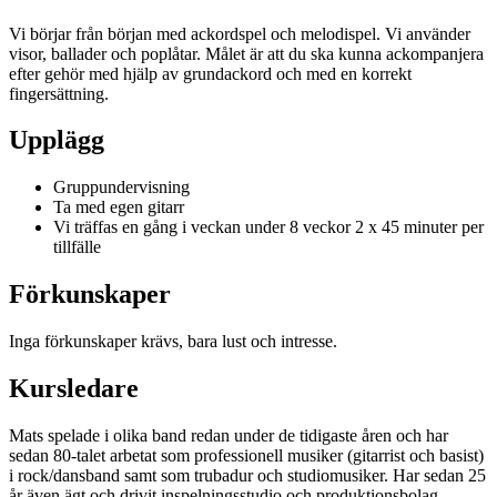
Vi börjar från början med ackordspel och melodispel. Vi använder
visor, ballader och poplåtar. Målet är att du ska kunna ackompanjera
efter gehör med hjälp av grundackord och med en korrekt
fingersättning.
Upplägg
Gruppundervisning
Ta med egen gitarr
Vi träffas en gång i veckan under 8 veckor 2 x 45 minuter per
tillfälle
Förkunskaper
Inga förkunskaper krävs, bara lust och intresse.
Kursledare
Mats spelade i olika band redan under de tidigaste åren och har
sedan 80-talet arbetat som professionell musiker (gitarrist och basist)
i rock/dansband samt som trubadur och studiomusiker. Har sedan 25
år även ägt och drivit inspelningsstudio och produktionsbolag.