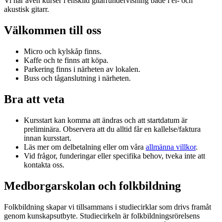
Vi har även kurser i enskild gitarrundervisning både i el- och
akustisk gitarr.
Välkommen till oss
Micro och kylskåp finns.
Kaffe och te finns att köpa.
Parkering finns i närheten av lokalen.
Buss och tåganslutning i närheten.
Bra att veta
Kursstart kan komma att ändras och att startdatum är
preliminära. Observera att du alltid får en kallelse/faktura
innan kursstart.
Läs mer om delbetalning eller om våra
allmänna villkor
.
Vid frågor, funderingar eller specifika behov, tveka inte att
kontakta oss.
Medborgarskolan och folkbildning
Folkbildning skapar vi tillsammans i studiecirklar som drivs framåt
genom kunskapsutbyte. Studiecirkeln är folkbildningsrörelsens