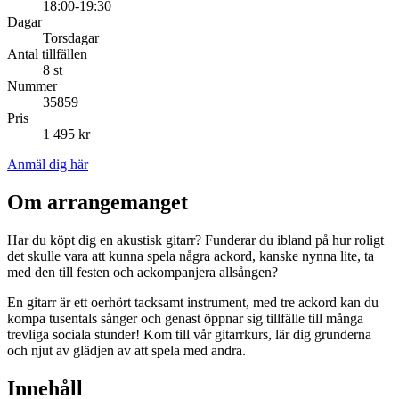
18:00-19:30
Dagar
Torsdagar
Antal tillfällen
8 st
Nummer
35859
Pris
1 495 kr
Anmäl dig här
Om arrangemanget
Har du köpt dig en akustisk gitarr? Funderar du ibland på hur roligt
det skulle vara att kunna spela några ackord, kanske nynna lite, ta
med den till festen och ackompanjera allsången?
En gitarr är ett oerhört tacksamt instrument, med tre ackord kan du
kompa tusentals sånger och genast öppnar sig tillfälle till många
trevliga sociala stunder! Kom till vår gitarrkurs, lär dig grunderna
och njut av glädjen av att spela med andra.
Innehåll