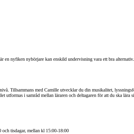
r är en nyfiken nybörjare kan enskild undervisning vara ett bra alternati
ad nivå. Tillsammans med Camille utvecklar du din musikalitet, lyssnings
llet utformas i samråd mellan läraren och deltagaren för att du ska lära
0 och tisdagar, mellan kl 15:00-18:00