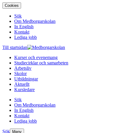
Cookies
Sök
Om Medborgarskolan
In English
Kontakt
Lediga jobb
Till startsidan
Kurser och evenemang
Studiecirklar och samarbeten
Arbetsliv
Skolor
Utbildningar
Aktuellt
Kursledare
Sök
Om Medborgarskolan
In English
Kontakt
Lediga jobb
Sök
Meny