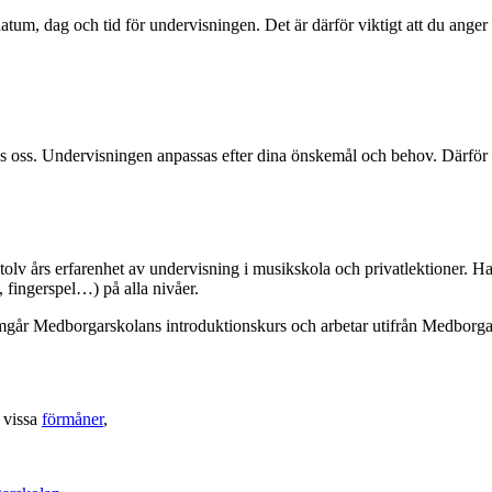
datum, dag och tid för undervisningen. Det är därför viktigt att du ang
er hos oss. Undervisningen anpassas efter dina önskemål och behov. Därf
 tolv års erfarenhet av undervisning i musikskola och privatlektioner. 
, fingerspel…) på alla nivåer.
nomgår Medborgarskolans introduktionskurs och arbetar utifrån Medborg
 vissa
förmåner
,