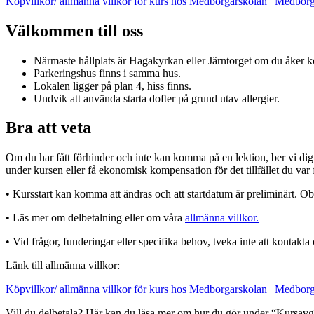
Köpvillkor/ allmänna villkor för kurs hos Medborgarskolan | Medbor
Välkommen till oss
Närmaste hållplats är Hagakyrkan eller Järntorget om du åker ko
Parkeringshus finns i samma hus.
Lokalen ligger på plan 4, hiss finns.
Undvik att använda starta dofter på grund utav allergier.
Bra att veta
Om du har fått förhinder och inte kan komma på en lektion, ber vi dig med
under kursen eller få ekonomisk kompensation för det tillfället du var
• Kursstart kan komma att ändras och att startdatum är preliminärt. Obs
• Läs mer om delbetalning eller om våra
allmänna villkor.
• Vid frågor, funderingar eller specifika behov, tveka inte att kontakta
Länk till allmänna villkor:
Köpvillkor/ allmänna villkor för kurs hos Medborgarskolan | Medbor
Vill du delbetala? Här kan du läsa mer om hur du gör under “Kursavg