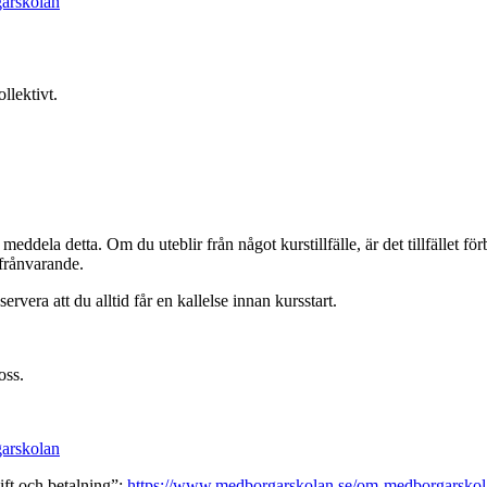
garskolan
llektivt.
dela detta. Om du uteblir från något kurstillfälle, är det tillfället förbr
 frånvarande.
ervera att du alltid får en kallelse innan kursstart.
 oss.
garskolan
ift och betalning”:
https://www.medborgarskolan.se/om-medborgarskola