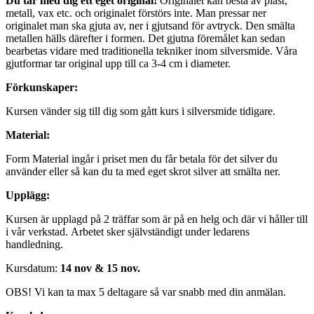
Du tar med dig ett eget original!
Originalet kan bestå av plast,
metall, vax etc. och originalet förstörs inte. Man pressar ner
originalet man ska gjuta av, ner i gjutsand för avtryck. Den smälta
metallen hälls därefter i formen. Det gjutna föremålet kan sedan
bearbetas vidare med traditionella tekniker inom silversmide. Våra
gjutformar tar original upp till ca 3-4 cm i diameter.
Förkunskaper:
Kursen vänder sig till dig som gått kurs i silversmide tidigare.
Material:
Form Material ingår i priset men du får betala för det silver du
använder eller så kan du ta med eget skrot silver att smälta ner.
Upplägg:
Kursen är upplagd på 2 träffar som är på en helg och där vi håller till
i vår verkstad. Arbetet sker självständigt under ledarens
handledning.
Kursdatum:
14 nov & 15 nov.
OBS! Vi kan ta max 5 deltagare så var snabb med din anmälan.