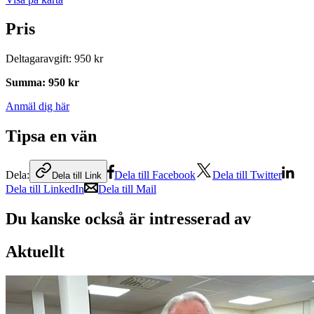
Pris
Deltagaravgift
:
950 kr
Summa
:
950 kr
Anmäl dig här
Tipsa en vän
Dela:
Dela till Facebook
Dela till Twitter
Dela till Link
Dela till LinkedIn
Dela till Mail
Du kanske också är intresserad av
Aktuellt