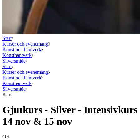
Start
Kurser och evenemang
Konst och hantverk
Konsthantverk
Silversmide
Start
Kurser och evenemang
Konst och hantverk
Konsthantverk
Silversmide
Kurs
Gjutkurs - Silver - Intensivkurs
14 nov & 15 nov
Ort