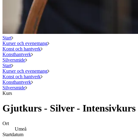
Start
Kurser och evenemang
Konst och hantverk
Konsthantverk
Silversmide
Start
Kurser och evenemang
Konst och hantverk
Konsthantverk
Silversmide
Kurs
Gjutkurs - Silver - Intensivkurs
Ort
Umeå
Startdatum