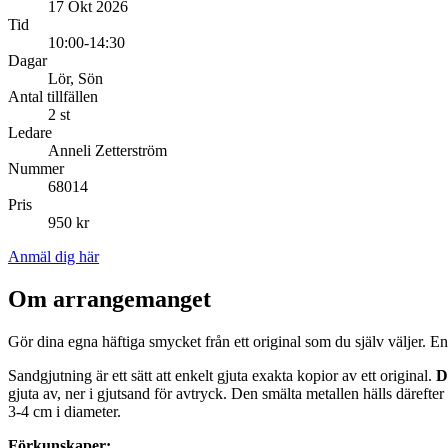
17 Okt 2026
Tid
10:00-14:30
Dagar
Lör, Sön
Antal tillfällen
2 st
Ledare
Anneli Zetterström
Nummer
68014
Pris
950 kr
Anmäl dig här
Om arrangemanget
Gör dina egna häftiga smycket från ett original som du själv väljer. En 
Sandgjutning är ett sätt att enkelt gjuta exakta kopior av ett original.
D
gjuta av, ner i gjutsand för avtryck. Den smälta metallen hälls därefte
3-4 cm i diameter.
Förkunskaper: