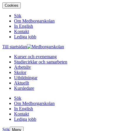
Cookies
Sök
Om Medborgarskolan
In English
Kontakt
Lediga jobb
Till startsidan
Kurser och evenemang
Studiecirklar och samarbeten
Arbetsliv
Skolor
Utbildningar
Aktuellt
Kursledare
Sök
Om Medborgarskolan
In English
Kontakt
Lediga jobb
Sök
Meny