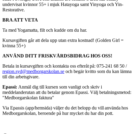
undervisat kvinnor 55+ i mjuk Hatayoga samt Yinyoga och Yin-
Restorative.
BRA ATT VETA
Ta med Yogamatta, filt och kudde om du har.
Kursavgiften går att dela upp utan extra kostnad! (Golden Girl =
kvinna 55+)
ANVÄND DITT FRISKVÅRDSBIDRAG HOS OSS!
Betala in kursavgiften och kontakta oss efteråt på: 075-241 68 50 /
region.syd@medborgarskolan.se
och begär kvitto som du kan lämna
till din arbetsgivare.
Epassi:
Anmäl dig till kursen som vanligt och skriv i
meddelanderutan att du betalar genom Epassi. Välj betalningsmetod:
"Medborgarskolan faktura"
Via Epassis (app/hemsida) väljer du det belopp du vill använda hos
Medborgarskolan, beroende på hur mycket du har din pott.