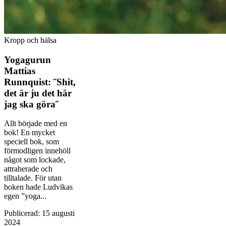
Kropp och hälsa
Yogagurun
Mattias
Runnquist: ˝Shit,
det är ju det här
jag ska göra˝
Allt började med en
bok! En mycket
speciell bok, som
förmodligen innehöll
något som lockade,
attraherade och
tilltalade. För utan
boken hade Ludvikas
egen ”yoga...
Publicerad
:
15 augusti
2024