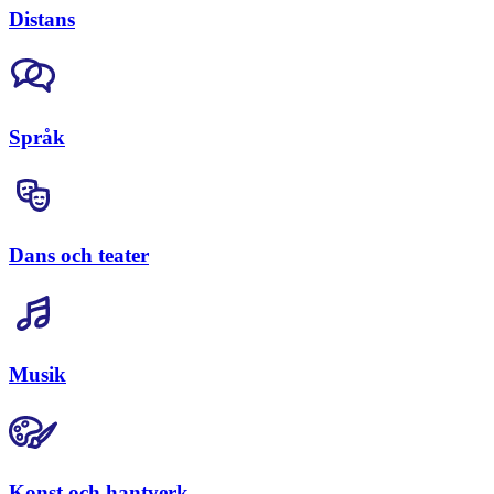
Distans
Språk
Dans och teater
Musik
Konst och hantverk