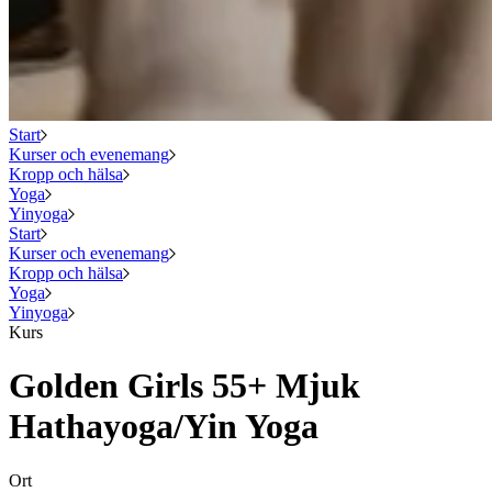
Start
Kurser och evenemang
Kropp och hälsa
Yoga
Yinyoga
Start
Kurser och evenemang
Kropp och hälsa
Yoga
Yinyoga
Kurs
Golden Girls 55+ Mjuk
Hathayoga/Yin Yoga
Ort