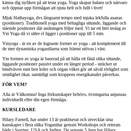
känna dig nyfiken på att testa yoga. Yoga skapar balans och närvaro
och öppnar upp förmågan att njuta helt och fullt i livet!
Mjuk Hathayoga, dvs långsamt tempo med mjuka lekfulla asanas
(positioner). Traditionell yoga med behagliga sittande, liggande och
stående positioner där andningen följer med. Vi tar ett litet inslag av
Yin Yoga då vi sitter el ligger i positioner upp till 5 min.
Yinyoga - är en av de lugnaste former av yoga - att komplement till
de mer dynamiska yogastilarna som främst utövas i väst.
Yin formen av yoga är baserad på att hålla ett fåtal olika sittande,
liggande positioner passivt under en längre period - sträcker ut
bindväven runt ben leder och organ vilket gör att såväl rörlighet som
smidighet ökar, samtidigt som kroppens energikanaler påverkas.
FÖR VEM?
Alla är Välkomna! Inga förkunskaper behövs, övningarna anpassas
individuellt efter din egen förmåga.
KURSLEDARE
Hilary Farnell, har under 13 år praktiserat och utvecklat sina
kunskaper i flera olika Yogastilar genom Workshops och retreats
både i Sverige, USA och Indien. De senaste 5 åren har Hilary