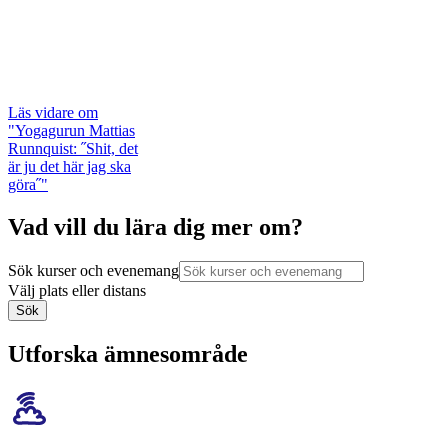
Läs vidare
om
"Yogagurun Mattias
Runnquist: ˝Shit, det
är ju det här jag ska
göra˝"
Vad vill du lära dig mer om?
Sök kurser och evenemang
Välj plats eller distans
Sök
Utforska ämnesområde