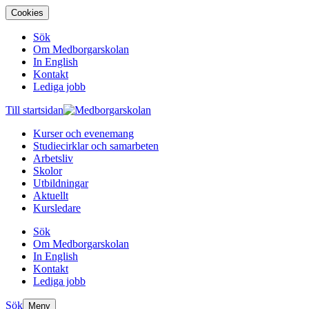
Cookies
Sök
Om Medborgarskolan
In English
Kontakt
Lediga jobb
Till startsidan
Kurser och evenemang
Studiecirklar och samarbeten
Arbetsliv
Skolor
Utbildningar
Aktuellt
Kursledare
Sök
Om Medborgarskolan
In English
Kontakt
Lediga jobb
Sök
Meny