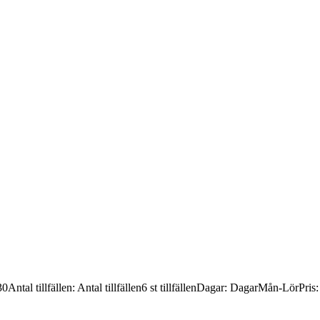
30
Antal tillfällen
:
Antal tillfällen
6 st tillfällen
Dagar
:
Dagar
Mån-Lör
Pris