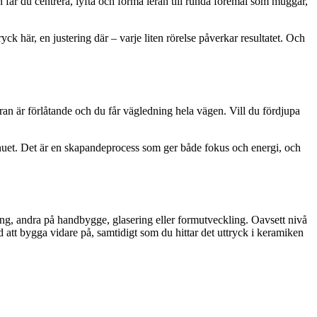
n får du centrera, lyfta och forma leran till runda föremål som muggar,
yck här, en justering där – varje liten rörelse påverkar resultatet. Och
ran är förlåtande och du får vägledning hela vägen. Vill du fördjupa
 i nuet. Det är en skapandeprocess som ger både fokus och energi, och
ing, andra på handbygge, glasering eller formutveckling. Oavsett nivå
d att bygga vidare på, samtidigt som du hittar det uttryck i keramiken