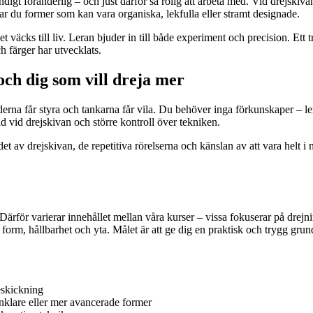
digt föränderlig – och just därför så rolig att arbeta med. Vid drejskiva
r du former som kan vara organiska, lekfulla eller stramt designade.
väcks till liv. Leran bjuder in till både experiment och precision. Ett tr
h färger har utvecklats.
och dig som vill dreja mer
erna får styra och tankarna får vila. Du behöver inga förkunskaper – le
d vid drejskivan och större kontroll över tekniken.
det av drejskivan, de repetitiva rörelserna och känslan av att vara helt
Därför varierar innehållet mellan våra kurser – vissa fokuserar på drejn
form, hållbarhet och yta. Målet är att ge dig en praktisk och trygg grun
eskickning
nklare eller mer avancerade former