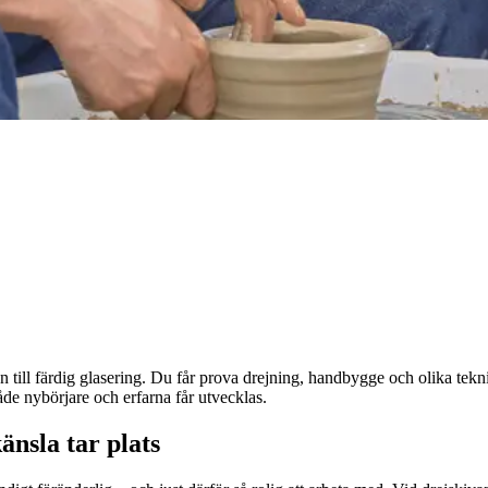
n till färdig glasering. Du får prova drejning, handbygge och olika tekni
åde nybörjare och erfarna får utvecklas.
änsla tar plats