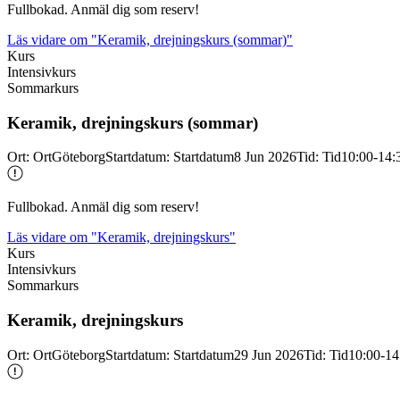
Fullbokad. Anmäl dig som reserv!
Läs vidare
om "Keramik, drejningskurs (sommar)"
Kurs
Intensivkurs
Sommarkurs
Keramik, drejningskurs (sommar)
Ort
:
Ort
Göteborg
Startdatum
:
Startdatum
8 Jun 2026
Tid
:
Tid
10:00-14:
Fullbokad. Anmäl dig som reserv!
Läs vidare
om "Keramik, drejningskurs"
Kurs
Intensivkurs
Sommarkurs
Keramik, drejningskurs
Ort
:
Ort
Göteborg
Startdatum
:
Startdatum
29 Jun 2026
Tid
:
Tid
10:00-14