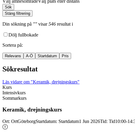
Välj ämnesområde
Välj plats eller distans
Sök
Stäng filtrering
Din sökning
på
""
visar
546
resultat
i
Dölj fullbokade
Sortera på
:
Relevans
A-Ö
Startdatum
Pris
Sökresultat
Läs vidare
om "Keramik, drejningskurs"
Kurs
Intensivkurs
Sommarkurs
Keramik, drejningskurs
Ort
:
Ort
Göteborg
Startdatum
:
Startdatum
1 Jun 2026
Tid
:
Tid
10:00-14: