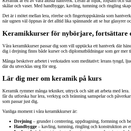
Keramik är ett av våra äldsta hantverk. Leran är mjuk, följsam och stän
skålar och vaser. Med handbygge, kavling, tumning och ringling skapa
Det är i mötet mellan lera, rörelse och fingertoppskänsla som hantverket 
när ugnen väl öppnas är det alltid lika spännande att se hur glasyrer oc
Keramikkurser för nybörjare, fortsättare 
Våra keramikkurser passar dig som vill upptäcka ett hantverk där händ
dig i drejning finns både kurser och diplomutbildningar som ger mer ti
Många beskriver arbetet i verkstaden som meditativt: lerans tyngd, lju
där du utvecklas steg för steg.
Lär dig mer om keramik på kurs
Keramik rymmer många tekniker, uttryck och sätt att arbeta med lera. 
får du utforska hur lera, verktyg och bränning samspelar och påverkar 
som passar just dig.
Vanliga moment i våra keramikkurser är:
Drejning
– grunder i centrering, uppdragning, formning och b
Handbygge
– kavling, tumning, ringling och konstruktion av e