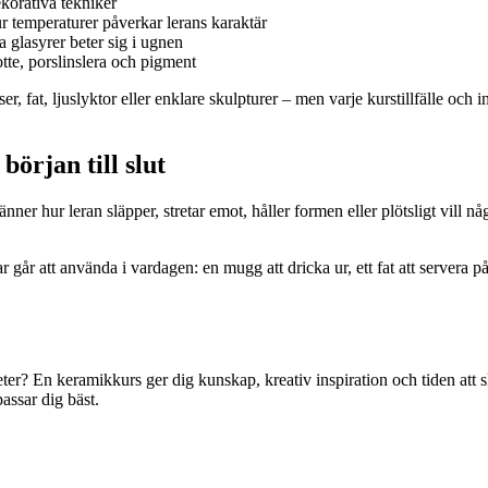
korativa tekniker
r temperaturer påverkar lerans karaktär
 glasyrer beter sig i ugnen
tte, porslinslera och pigment
 fat, ljuslyktor eller enklare skulpturer – men varje kurstillfälle och i
början till slut
änner hur leran släpper, stretar emot, håller formen eller plötsligt vill n
 går att använda i vardagen: en mugg att dricka ur, ett fat att servera 
gheter? En keramikkurs ger dig kunskap, kreativ inspiration och tiden att
assar dig bäst.