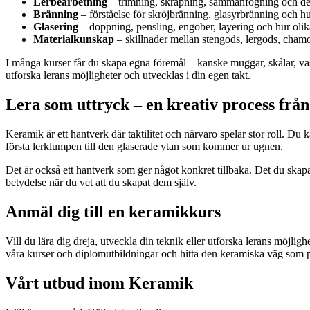
Lerbearbetning
– trimning, skrapning, sammanfogning och de
Bränning
– förståelse för skröjbränning, glasyrbränning och hu
Glasering
– doppning, pensling, engober, layering och hur olika
Materialkunskap
– skillnader mellan stengods, lergods, chamo
I många kurser får du skapa egna föremål – kanske muggar, skålar, vaser,
utforska lerans möjligheter och utvecklas i din egen takt.
Lera som uttryck – en kreativ process från 
Keramik är ett hantverk där taktilitet och närvaro spelar stor roll. Du k
första lerklumpen till den glaserade ytan som kommer ur ugnen.
Det är också ett hantverk som ger något konkret tillbaka. Det du skapar
betydelse när du vet att du skapat dem själv.
Anmäl dig till en keramikkurs
Vill du lära dig dreja, utveckla din teknik eller utforska lerans möjli
våra kurser och diplomutbildningar och hitta den keramiska väg som p
Vårt utbud inom Keramik