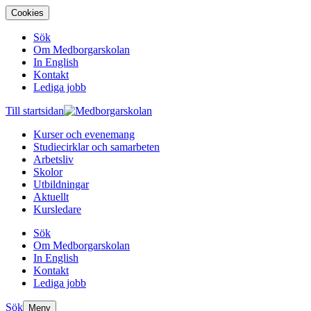
Cookies
Sök
Om Medborgarskolan
In English
Kontakt
Lediga jobb
Till startsidan
Kurser och evenemang
Studiecirklar och samarbeten
Arbetsliv
Skolor
Utbildningar
Aktuellt
Kursledare
Sök
Om Medborgarskolan
In English
Kontakt
Lediga jobb
Sök
Meny