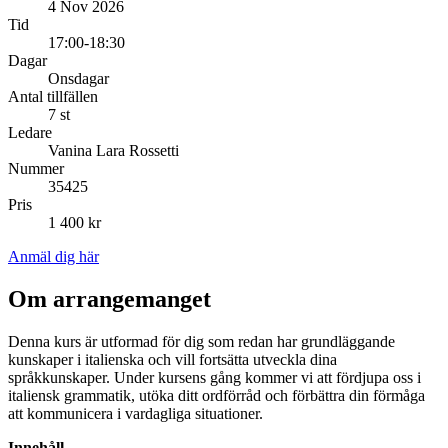
4 Nov 2026
Tid
17:00-18:30
Dagar
Onsdagar
Antal tillfällen
7 st
Ledare
Vanina Lara Rossetti
Nummer
35425
Pris
1 400 kr
Anmäl dig här
Om arrangemanget
Denna kurs är utformad för dig som redan har grundläggande
kunskaper i italienska och vill fortsätta utveckla dina
språkkunskaper. Under kursens gång kommer vi att fördjupa oss i
italiensk grammatik, utöka ditt ordförråd och förbättra din förmåga
att kommunicera i vardagliga situationer.
Innehåll