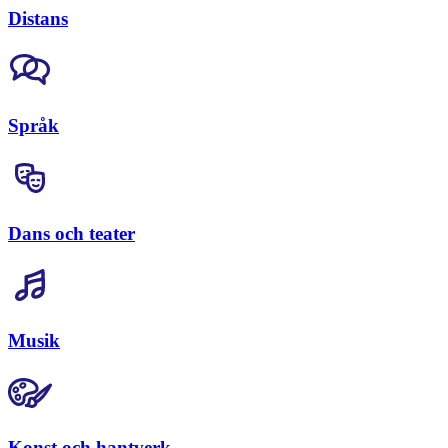
Distans
Språk
Dans och teater
Musik
Konst och hantverk