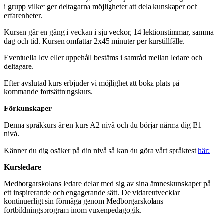
i grupp vilket ger deltagarna möjligheter att dela kunskaper och
erfarenheter.
Kursen går en gång i veckan i sju veckor, 14 lektionstimmar, samma
dag och tid. Kursen omfattar 2x45 minuter per kurstillfälle.
Eventuella lov eller uppehåll bestäms i samråd mellan ledare och
deltagare.
Efter avslutad kurs erbjuder vi möjlighet att boka plats på
kommande fortsättningskurs.
Förkunskaper
Denna språkkurs är en kurs A2 nivå och du börjar närma dig B1
nivå.
Känner du dig osäker på din nivå så kan du göra vårt språktest
här:
Kursledare
Medborgarskolans ledare delar med sig av sina ämneskunskaper på
ett inspirerande och engagerande sätt. De vidareutvecklar
kontinuerligt sin förmåga genom Medborgarskolans
fortbildningsprogram inom vuxenpedagogik.