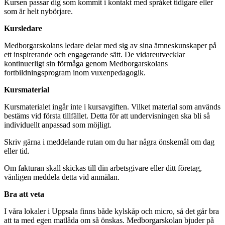
Kursen passar dig som kommit i kontakt med språket tidigare eller
som är helt nybörjare.
Kursledare
Medborgarskolans ledare delar med sig av sina ämneskunskaper på
ett inspirerande och engagerande sätt. De vidareutvecklar
kontinuerligt sin förmåga genom Medborgarskolans
fortbildningsprogram inom vuxenpedagogik.
Kursmaterial
Kursmaterialet ingår inte i kursavgiften. Vilket material som används
bestäms vid första tillfället. Detta för att undervisningen ska bli så
individuellt anpassad som möjligt.
Skriv gärna i meddelande rutan om du har några önskemål om dag
eller tid.
Om fakturan skall skickas till din arbetsgivare eller ditt företag,
vänligen meddela detta vid anmälan.
Bra att veta
I våra lokaler i Uppsala finns både kylskåp och micro, så det går bra
att ta med egen matlåda om så önskas. Medborgarskolan bjuder på