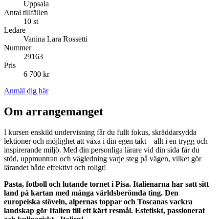
Uppsala
Antal tillfällen
10 st
Ledare
Vanina Lara Rossetti
Nummer
29163
Pris
6 700 kr
Anmäl dig här
Om arrangemanget
I kursen enskild undervisning får du fullt fokus, skräddarsydda
lektioner och möjlighet att växa i din egen takt – allt i en trygg och
inspirerande miljö. Med din personliga lärare vid din sida får du
stöd, uppmuntran och vägledning varje steg på vägen, vilket gör
lärandet både effektivt och roligt!
Pasta, fotboll och lutande tornet i Pisa. Italienarna har satt sitt
land på kartan med många världsberömda ting. Den
europeiska stöveln, alpernas toppar och Toscanas vackra
landskap gör Italien till ett kärt resmål. Estetiskt, passionerat