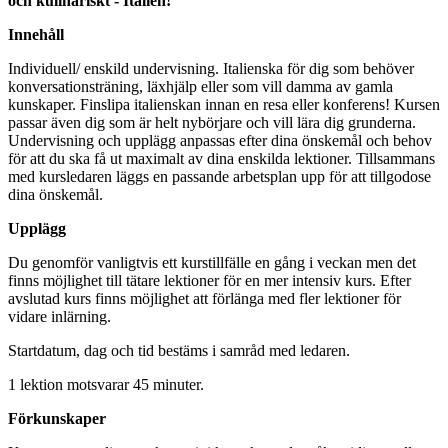
och kulinariskt - Italien!
Innehåll
Individuell/ enskild undervisning. Italienska för dig som behöver
konversationsträning, läxhjälp eller som vill damma av gamla
kunskaper. Finslipa italienskan innan en resa eller konferens! Kursen
passar även dig som är helt nybörjare och vill lära dig grunderna.
Undervisning och upplägg anpassas efter dina önskemål och behov
för att du ska få ut maximalt av dina enskilda lektioner. Tillsammans
med kursledaren läggs en passande arbetsplan upp för att tillgodose
dina önskemål.
Upplägg
Du genomför vanligtvis ett kurstillfälle en gång i veckan men det
finns möjlighet till tätare lektioner för en mer intensiv kurs. Efter
avslutad kurs finns möjlighet att förlänga med fler lektioner för
vidare inlärning.
Startdatum, dag och tid bestäms i samråd med ledaren.
1 lektion motsvarar 45 minuter.
Förkunskaper