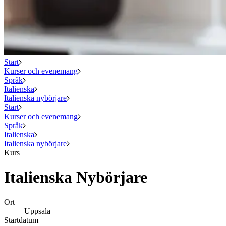
Start
Kurser och evenemang
Språk
Italienska
Italienska nybörjare
Start
Kurser och evenemang
Språk
Italienska
Italienska nybörjare
Kurs
Italienska Nybörjare
Ort
Uppsala
Startdatum