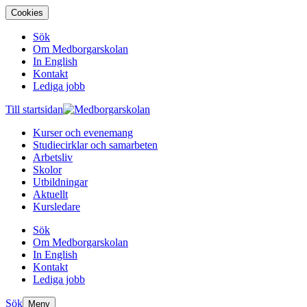
Cookies
Sök
Om Medborgarskolan
In English
Kontakt
Lediga jobb
Till startsidan
Kurser och evenemang
Studiecirklar och samarbeten
Arbetsliv
Skolor
Utbildningar
Aktuellt
Kursledare
Sök
Om Medborgarskolan
In English
Kontakt
Lediga jobb
Sök
Meny