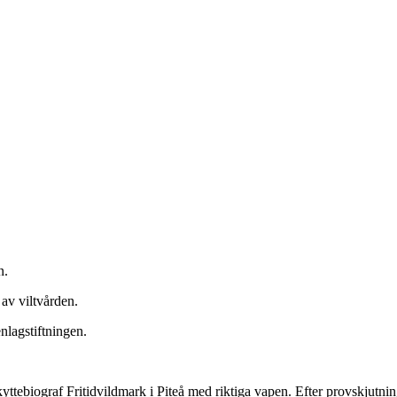
n.
 av viltvården.
enlagstiftningen.
i skyttebiograf Fritidvildmark i Piteå med riktiga vapen. Efter provskj