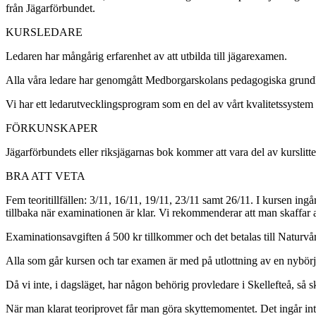
från Jägarförbundet.
KURSLEDARE
Ledaren har mångårig erfarenhet av att utbilda till jägarexamen.
Alla våra ledare har genomgått Medborgarskolans pedagogiska grundk
Vi har ett ledarutvecklingsprogram som en del av vårt kvalitetssystem 
FÖRKUNSKAPER
Jägarförbundets eller riksjägarnas bok kommer att vara del av kurslit
BRA ATT VETA
Fem teoritillfällen: 3/11, 16/11, 19/11, 23/11 samt 26/11. I kursen ingå
tillbaka när examinationen är klar. Vi rekommenderar att man skaffar 
Examinationsavgiften á 500 kr tillkommer och det betalas till Naturvård
Alla som går kursen och tar examen är med på utlottning av en nybörja
Då vi inte, i dagsläget, har någon behörig provledare i Skellefteå, så 
När man klarat teoriprovet får man göra skyttemomentet. Det ingår inte 