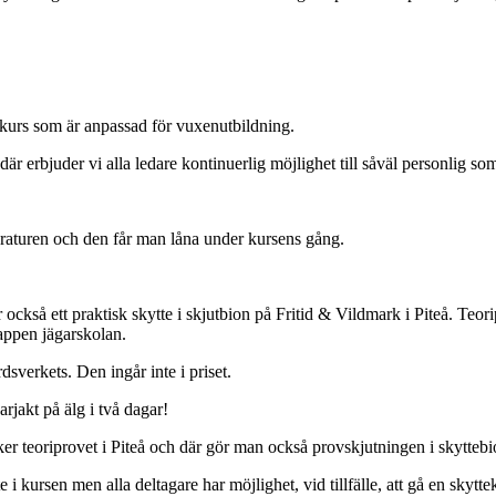
urs som är anpassad för vuxenutbildning.
där erbjuder vi alla ledare kontinuerlig möjlighet till såväl personlig 
teraturen och den får man låna under kursens gång.
r också ett praktisk skytte i skjutbion på Fritid & Vildmark i Piteå. Teor
appen jägarskolan.
sverkets. Den ingår inte i priset.
rjakt på älg i två dagar!
sker teoriprovet i Piteå och där gör man också provskjutningen i skyttebi
i kursen men alla deltagare har möjlighet, vid tillfälle, att gå en skytt