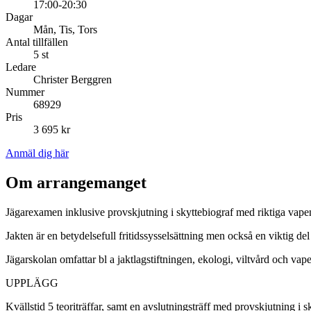
17:00-20:30
Dagar
Mån, Tis, Tors
Antal tillfällen
5 st
Ledare
Christer Berggren
Nummer
68929
Pris
3 695 kr
Anmäl dig här
Om arrangemanget
Jägarexamen inklusive provskjutning i skyttebiograf med riktiga vape
Jakten är en betydelsefull fritidssysselsättning men också en viktig del
Jägarskolan omfattar bl a jaktlagstiftningen, ekologi, viltvård och vap
UPPLÄGG
Kvällstid 5 teoriträffar, samt en avslutningsträff med provskjutning 