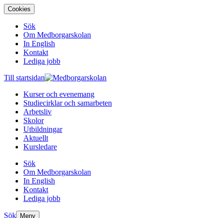
Cookies
Sök
Om Medborgarskolan
In English
Kontakt
Lediga jobb
Till startsidan
Kurser och evenemang
Studiecirklar och samarbeten
Arbetsliv
Skolor
Utbildningar
Aktuellt
Kursledare
Sök
Om Medborgarskolan
In English
Kontakt
Lediga jobb
Sök
Meny