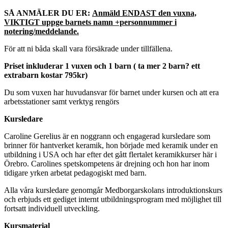
SÅ ANMÄLER DU ER:
Anmäld ENDAST den vuxna,
VIKTIGT uppge barnets namn +personnummer i
notering/meddelande.
För att ni båda skall vara försäkrade under tillfällena.
Priset inkluderar 1 vuxen och 1 barn ( ta mer 2 barn? ett
extrabarn kostar 795kr)
Du som vuxen har huvudansvar för barnet under kursen och att era
arbetsstationer samt verktyg rengörs
Kursledare
Caroline Gerelius är en noggrann och engagerad kursledare som
brinner för hantverket keramik, hon började med keramik under en
utbildning i USA och har efter det gått flertalet keramikkurser här i
Örebro. Carolines spetskompetens är drejning och hon har inom
tidigare yrken arbetat pedagogiskt med barn.
Alla våra kursledare genomgår Medborgarskolans introduktionskurs
och erbjuds ett gediget internt utbildningsprogram med möjlighet till
fortsatt individuell utveckling.
Kursmaterial