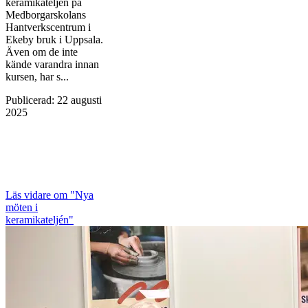
keramikateljén på
Medborgarskolans
Hantverkscentrum i
Ekeby bruk i Uppsala.
Även om de inte
kände varandra innan
kursen, har s...
Publicerad
:
22 augusti
2025
Läs vidare
om "Nya
möten i
keramikateljén"