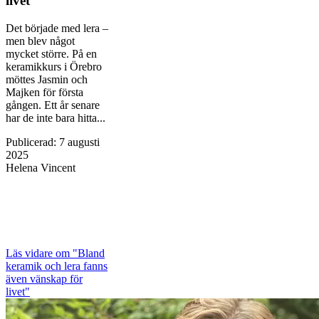
livet
Det började med lera –
men blev något
mycket större. På en
keramikkurs i Örebro
möttes Jasmin och
Majken för första
gången. Ett år senare
har de inte bara hitta...
Publicerad
:
7 augusti
2025
Helena Vincent
Läs vidare
om "Bland
keramik och lera fanns
även vänskap för
livet"