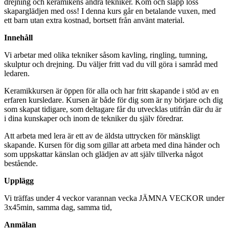
drejning och keramikens andra tekniker. Kom och släpp loss
skaparglädjen med oss! I denna kurs går en betalande vuxen, med
ett barn utan extra kostnad, bortsett från använt material.
Innehåll
Vi arbetar med olika tekniker såsom kavling, ringling, tumning,
skulptur och drejning. Du väljer fritt vad du vill göra i samråd med
ledaren.
Keramikkursen är öppen för alla och har fritt skapande i stöd av en
erfaren kursledare. Kursen är både för dig som är ny börjare och dig
som skapat tidigare, som deltagare får du utvecklas utifrån där du är
i dina kunskaper och inom de tekniker du själv föredrar.
Att arbeta med lera är ett av de äldsta uttrycken för mänskligt
skapande. Kursen för dig som gillar att arbeta med dina händer och
som uppskattar känslan och glädjen av att själv tillverka något
bestående.
Upplägg
Vi träffas under 4 veckor varannan vecka JÄMNA VECKOR under
3x45min, samma dag, samma tid,
Anmälan