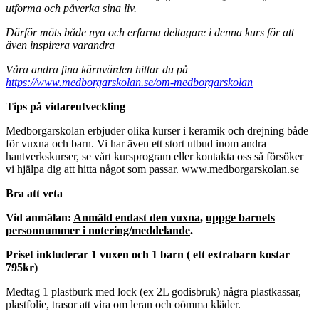
utforma och påverka sina liv.
Därför möts både nya och erfarna deltagare i denna kurs för att
även inspirera varandra
Våra andra fina kärnvärden hittar du på
https://www.medborgarskolan.se/om-medborgarskolan
Tips på vidareutveckling
Medborgarskolan erbjuder olika kurser i keramik och drejning både
för vuxna och barn. Vi har även ett stort utbud inom andra
hantverkskurser, se vårt kursprogram eller kontakta oss så försöker
vi hjälpa dig att hitta något som passar. www.medborgarskolan.se
Bra att veta
Vid anmälan:
Anmäld endast den vuxna
,
uppge barnets
personnummer i notering/meddelande
.
Priset inkluderar 1 vuxen och 1 barn ( ett extrabarn kostar
795kr)
Medtag 1 plastburk med lock (ex 2L godisbruk) några plastkassar,
plastfolie, trasor att vira om leran och oömma kläder.