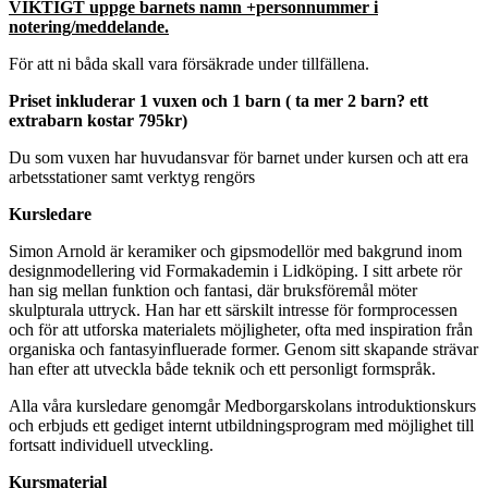
VIKTIGT uppge barnets namn +personnummer i
notering/meddelande.
För att ni båda skall vara försäkrade under tillfällena.
Priset inkluderar 1 vuxen och 1 barn ( ta mer 2 barn? ett
extrabarn kostar 795kr)
Du som vuxen har huvudansvar för barnet under kursen och att era
arbetsstationer samt verktyg rengörs
Kursledare
Simon Arnold är keramiker och gipsmodellör med bakgrund inom
designmodellering vid Formakademin i Lidköping. I sitt arbete rör
han sig mellan funktion och fantasi, där bruksföremål möter
skulpturala uttryck. Han har ett särskilt intresse för formprocessen
och för att utforska materialets möjligheter, ofta med inspiration från
organiska och fantasyinfluerade former. Genom sitt skapande strävar
han efter att utveckla både teknik och ett personligt formspråk.
Alla våra kursledare genomgår Medborgarskolans introduktionskurs
och erbjuds ett gediget internt utbildningsprogram med möjlighet till
fortsatt individuell utveckling.
Kursmaterial