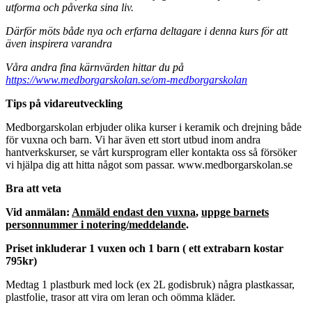
utforma och påverka sina liv.
Därför möts både nya och erfarna deltagare i denna kurs för att
även inspirera varandra
Våra andra fina kärnvärden hittar du på
https://www.medborgarskolan.se/om-medborgarskolan
Tips på vidareutveckling
Medborgarskolan erbjuder olika kurser i keramik och drejning både
för vuxna och barn. Vi har även ett stort utbud inom andra
hantverkskurser, se vårt kursprogram eller kontakta oss så försöker
vi hjälpa dig att hitta något som passar. www.medborgarskolan.se
Bra att veta
Vid anmälan:
Anmäld endast den vuxna
,
uppge barnets
personnummer i notering/meddelande
.
Priset inkluderar 1 vuxen och 1 barn ( ett extrabarn kostar
795kr)
Medtag 1 plastburk med lock (ex 2L godisbruk) några plastkassar,
plastfolie, trasor att vira om leran och oömma kläder.