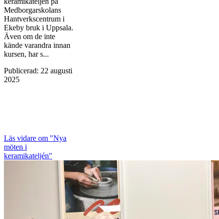
keramikateljén på
Medborgarskolans
Hantverkscentrum i
Ekeby bruk i Uppsala.
Även om de inte
kände varandra innan
kursen, har s...
Publicerad
:
22 augusti
2025
Läs vidare
om "Nya
möten i
keramikateljén"