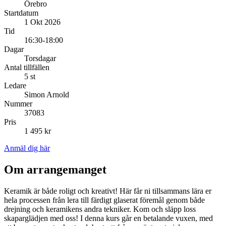
Örebro
Startdatum
1 Okt 2026
Tid
16:30-18:00
Dagar
Torsdagar
Antal tillfällen
5 st
Ledare
Simon Arnold
Nummer
37083
Pris
1 495 kr
Anmäl dig här
Om arrangemanget
Keramik är både roligt och kreativt! Här får ni tillsammans lära er
hela processen från lera till färdigt glaserat föremål genom både
drejning och keramikens andra tekniker. Kom och släpp loss
skaparglädjen med oss! I denna kurs går en betalande vuxen, med