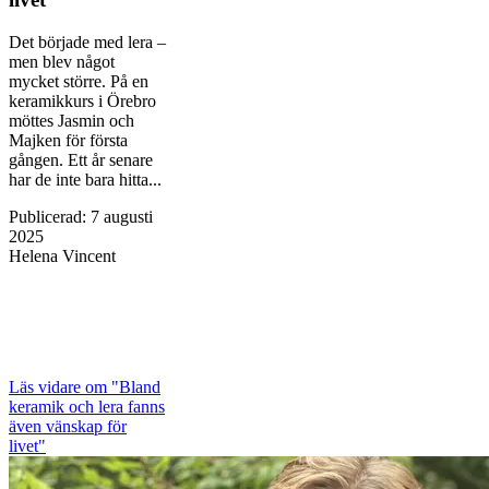
Det började med lera –
men blev något
mycket större. På en
keramikkurs i Örebro
möttes Jasmin och
Majken för första
gången. Ett år senare
har de inte bara hitta...
Publicerad
:
7 augusti
2025
Helena Vincent
Läs vidare
om "Bland
keramik och lera fanns
även vänskap för
livet"