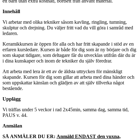
ett barn utan extra kostnad, bortsett från använt material.
Innehåll
Vi arbetar med olika tekniker såsom kavling, ringling, tumning,
skulptur och drejning. Du väljer fritt vad du vill göra i samråd med
ledaren.
Keramikkursen är öppen för alla och har fritt skapande i stöd av en
erfaren kursledare. Kursen är både för dig som är ny börjare och dig
som skapat tidigare, som deltagare får du utvecklas utifrån där du är
i dina kunskaper och inom de tekniker du själv föredrar.
Att arbeta med lera är ett av de äldsta uttrycken för mänskligt
skapande. Kursen för dig som gillar att arbeta med dina händer och
som uppskattar känslan och glädjen av att själv tillverka något
bestående.
Upplägg
Vi träffas under 5 veckor i rad 2x45min, samma dag, samma tid,
PAUS v. 44.
Anmälan
SÅ ANMÄLER DU ER:
Anmäld ENDAST den vuxna,