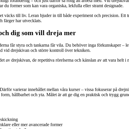
digt föränderlig – och just därför så rolig att arbeta med. Vid drejskiva
r du former som kan vara organiska, lekfulla eller stramt designade.
väcks till liv. Leran bjuder in till både experiment och precision. Ett tr
h färger har utvecklats.
och dig som vill dreja mer
erna får styra och tankarna får vila. Du behöver inga förkunskaper – le
d vid drejskivan och större kontroll över tekniken.
det av drejskivan, de repetitiva rörelserna och känslan av att vara helt
Därför varierar innehållet mellan våra kurser – vissa fokuserar på drejn
form, hållbarhet och yta. Målet är att ge dig en praktisk och trygg grun
eskickning
nklare eller mer avancerade former