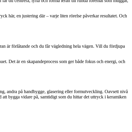
n får du centrera, lyfta och forma leran till runda föremål som muggar,
yck här, en justering där – varje liten rörelse påverkar resultatet. Och
ran är förlåtande och du får vägledning hela vägen. Vill du fördjupa
 i nuet. Det är en skapandeprocess som ger både fokus och energi, och
ing, andra på handbygge, glasering eller formutveckling. Oavsett nivå
d att bygga vidare på, samtidigt som du hittar det uttryck i keramiken