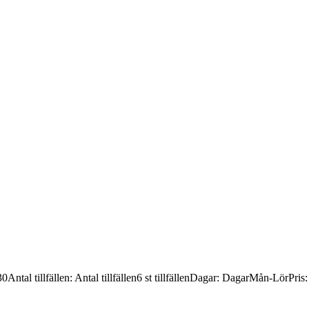
30
Antal tillfällen
:
Antal tillfällen
6 st tillfällen
Dagar
:
Dagar
Mån-Lör
Pris