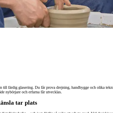
n till färdig glasering. Du får prova drejning, handbygge och olika tekni
åde nybörjare och erfarna får utvecklas.
änsla tar plats