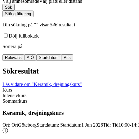
Välj ämnesområde
Välj plats eller distans
Sök
Stäng filtrering
Din sökning
på
""
visar
546
resultat
i
Dölj fullbokade
Sortera på
:
Relevans
A-Ö
Startdatum
Pris
Sökresultat
Läs vidare
om "Keramik, drejningskurs"
Kurs
Intensivkurs
Sommarkurs
Keramik, drejningskurs
Ort
:
Ort
Göteborg
Startdatum
:
Startdatum
1 Jun 2026
Tid
:
Tid
10:00-14: