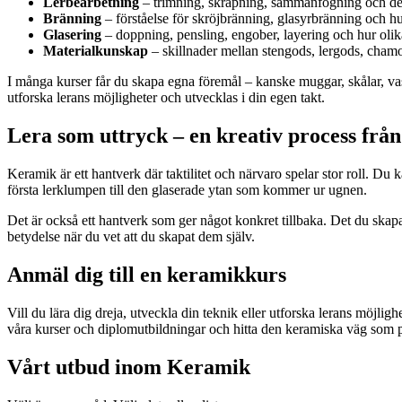
Lerbearbetning
– trimning, skrapning, sammanfogning och de
Bränning
– förståelse för skröjbränning, glasyrbränning och hu
Glasering
– doppning, pensling, engober, layering och hur olika
Materialkunskap
– skillnader mellan stengods, lergods, chamo
I många kurser får du skapa egna föremål – kanske muggar, skålar, vaser,
utforska lerans möjligheter och utvecklas i din egen takt.
Lera som uttryck – en kreativ process från 
Keramik är ett hantverk där taktilitet och närvaro spelar stor roll. Du k
första lerklumpen till den glaserade ytan som kommer ur ugnen.
Det är också ett hantverk som ger något konkret tillbaka. Det du skapar
betydelse när du vet att du skapat dem själv.
Anmäl dig till en keramikkurs
Vill du lära dig dreja, utveckla din teknik eller utforska lerans möjli
våra kurser och diplomutbildningar och hitta den keramiska väg som p
Vårt utbud inom Keramik