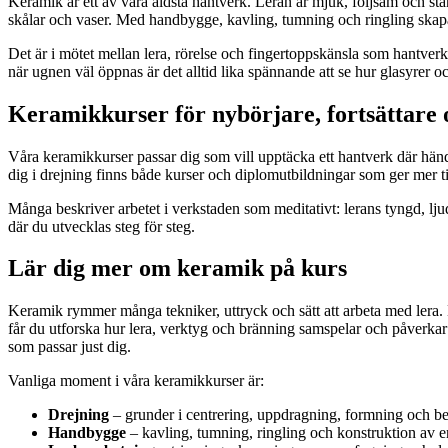
Keramik är ett av våra äldsta hantverk. Leran är mjuk, följsam och stän
skålar och vaser. Med handbygge, kavling, tumning och ringling skapa
Det är i mötet mellan lera, rörelse och fingertoppskänsla som hantverket 
när ugnen väl öppnas är det alltid lika spännande att se hur glasyrer oc
Keramikkurser för nybörjare, fortsättare 
Våra keramikkurser passar dig som vill upptäcka ett hantverk där händ
dig i drejning finns både kurser och diplomutbildningar som ger mer ti
Många beskriver arbetet i verkstaden som meditativt: lerans tyngd, lju
där du utvecklas steg för steg.
Lär dig mer om keramik på kurs
Keramik rymmer många tekniker, uttryck och sätt att arbeta med lera. 
får du utforska hur lera, verktyg och bränning samspelar och påverkar 
som passar just dig.
Vanliga moment i våra keramikkurser är:
Drejning
– grunder i centrering, uppdragning, formning och b
Handbygge
– kavling, tumning, ringling och konstruktion av e