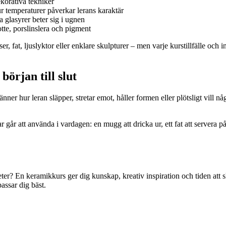
korativa tekniker
r temperaturer påverkar lerans karaktär
 glasyrer beter sig i ugnen
tte, porslinslera och pigment
 fat, ljuslyktor eller enklare skulpturer – men varje kurstillfälle och i
början till slut
änner hur leran släpper, stretar emot, håller formen eller plötsligt vill n
 går att använda i vardagen: en mugg att dricka ur, ett fat att servera 
gheter? En keramikkurs ger dig kunskap, kreativ inspiration och tiden att
assar dig bäst.