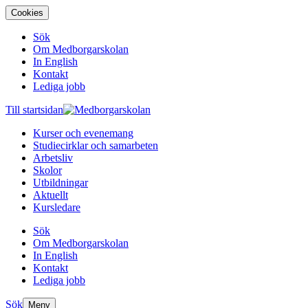
Cookies
Sök
Om Medborgarskolan
In English
Kontakt
Lediga jobb
Till startsidan
Kurser och evenemang
Studiecirklar och samarbeten
Arbetsliv
Skolor
Utbildningar
Aktuellt
Kursledare
Sök
Om Medborgarskolan
In English
Kontakt
Lediga jobb
Sök
Meny