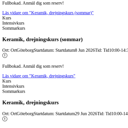
Fullbokad. Anmäl dig som reserv!
Läs vidare
om "Keramik, drejningskurs (sommar)"
Kurs
Intensivkurs
Sommarkurs
Keramik, drejningskurs (sommar)
Ort
:
Ort
Göteborg
Startdatum
:
Startdatum
8 Jun 2026
Tid
:
Tid
10:00-14:
Fullbokad. Anmäl dig som reserv!
Läs vidare
om "Keramik, drejningskurs"
Kurs
Intensivkurs
Sommarkurs
Keramik, drejningskurs
Ort
:
Ort
Göteborg
Startdatum
:
Startdatum
29 Jun 2026
Tid
:
Tid
10:00-14