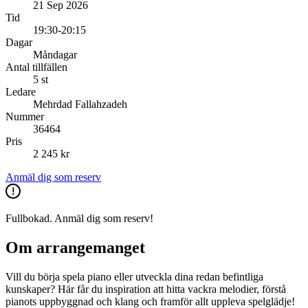
21 Sep 2026
Tid
19:30-20:15
Dagar
Måndagar
Antal tillfällen
5 st
Ledare
Mehrdad Fallahzadeh
Nummer
36464
Pris
2 245 kr
Anmäl dig som reserv
Fullbokad. Anmäl dig som reserv!
Om arrangemanget
Vill du börja spela piano eller utveckla dina redan befintliga
kunskaper? Här får du inspiration att hitta vackra melodier, förstå
pianots uppbyggnad och klang och framför allt uppleva spelglädje!