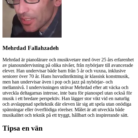
Mehrdad Fallahzadeh
Mehrdad är pianolärare och musikvetare med över 25 års erfarenhet
av pianoundervisning på olika nivåer, från nybörjare till avancerade
elever. Han undervisar både barn från 5 år och vuxna, inklusive
seniorer över 70 år. Hans huvudinriktning är klassisk konstmusik,
men han undervisar även i pop och jazz på nybörjar- och
mellannivå. I undervisningen strävar Mehrdad efter att väcka och
utveckla deltagarnas intresse, inte bara för pianospel utan också för
musik i ett bredare perspektiv. Han lägger stor vikt vid en naturlig
och avslappnad spelteknik där eleven lär sig att spela utan onödiga
spänningar eller överflödiga rörelser. Målet är att utveckla både
musikalitet och teknik på ett tryggt, hållbart och inspirerande sätt.
Tipsa en vän