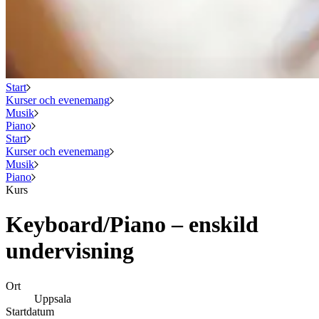
Start
Kurser och evenemang
Musik
Piano
Start
Kurser och evenemang
Musik
Piano
Kurs
Keyboard/Piano – enskild
undervisning
Ort
Uppsala
Startdatum