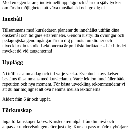
Med en egen lärare, individuellt upplägg och låtar du själv tycker
om får du möjligheten att växa musikaliskt och ge dig ut
Innehåll
Tillsammans med kursledaren planerar du innehållet utifrån dina
önskemål och tidigare erfarenheter. Genom lustfyllda övningar och
pedagogiska genomgångar lär du dig pianots funktioner och
utvecklar din teknik. Lektionerna är praktiskt inriktade – här blir det
mycket tid vid tangenterna!
Upplägg
Ni träffas samma dag och tid varje vecka. Eventuella avvikelser
bestäms tillsammans med kursledaren. Varje lektion innehåller både
repetition och nya moment. För bästa utveckling rekommenderar vi
att du har möjlighet att öva hemma mellan lektionerna.
Ålder: från 6 år och uppåt.
Förkunskap
Inga förkunskaper krävs. Kursledaren utgår från din nivå och
anpassar undervisningen efter just dig. Kursen passar både nybörjare